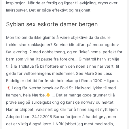
inspirasjon. Når de er ferdig og ligger til avkjøling, dryss over
lakirspulver. Det er både effektivt og rasjonelt.
Sybian sex eskorte damer bergen
Mon tro om de ikke glemte å være objektive da de skulle
trekke sine konklusjoner? Service blir utført på motor og drev
før levering. 2 med dobbeltseng, og en “leke”-hems, perfekt for
barn som vil ha litt pause fra foreldre… Gimletroll har vist vilje
til å la Trollstua få bli flottere enn den noen sinne har vært, til
glede for velforeningens medlemmer. See More See Less
Endelig er det tid for første heimekamp i Rema 1000 – ligaen.
I dag får Nærbø besøk av Fold St. Hallvard, lykke til med
kampen, heia Nærbø.
… Det er mange gode grunner til å
prøve seg på surdeigsbaking og kanskje norway du hektet!
Han er chippet, vaksinert og klar for å finne seg et nytt hjem
Adoptert bort 24.12.2016 Barna fortjener å ha det gøy, men
det er viktig å også lære. I NRK jobbet jeg mest med radio,