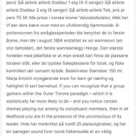
pers) Sjå airbnb airbnb Stabbur 1 etg (4-5 senger) Sjå airbnb
airbnb Stabbur 2 etg (8 senger) Sjå airbnb airbnb Telt, pris pr
pers 70 50 Alle prisar i norske kroner Valutakalkulator, klikk her.
Vi ber dere bære over med en ufullstendig hjemmeside. 8-
pottersovnen fra småglassperioden ble benyttet de to første
årene, men ble i august 1884 erstattet av en wanneovn (en
stor beholder), det første wanneanlegg i Norge. Den største
fordelen med pilkefiske er at man enkelt kan finne de plassene
torsken står, eller de typiske fiskeplassene for torsk, og fiske
kontrollert der uansett dybde. Beskrivelse Størrelse: 150 ml
Marja Entrich mykgjørende krem for barn gir næring og
fuktighet til sart barnehud. If you can recognize that a group
gathers within the Outer Throne paradigm – which it is
statistically far more likely to do – and you notice certain
themes playing out among its constituent members, then in all
likelihood you are in the presence of the unconscious of its
leader. Hole har medvirket på rundt 25 plateutgivelser, og har
en særegen sound hvor norsk folkemusikk er en viktig