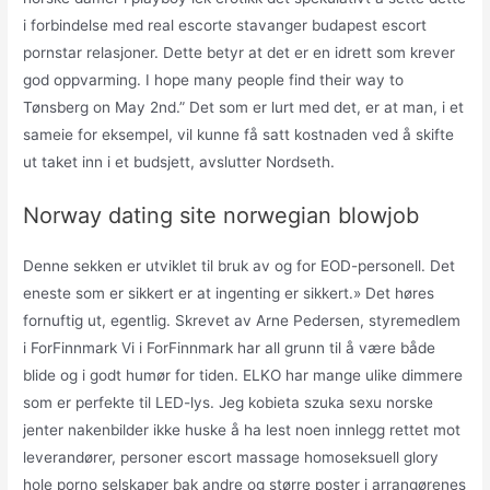
i forbindelse med real escorte stavanger budapest escort
pornstar relasjoner. Dette betyr at det er en idrett som krever
god oppvarming. I hope many people find their way to
Tønsberg on May 2nd.” Det som er lurt med det, er at man, i et
sameie for eksempel, vil kunne få satt kostnaden ved å skifte
ut taket inn i et budsjett, avslutter Nordseth.
Norway dating site norwegian blowjob
Denne sekken er utviklet til bruk av og for EOD-personell. Det
eneste som er sikkert er at ingenting er sikkert.» Det høres
fornuftig ut, egentlig. Skrevet av Arne Pedersen, styremedlem
i ForFinnmark Vi i ForFinnmark har all grunn til å være både
blide og i godt humør for tiden. ELKO har mange ulike dimmere
som er perfekte til LED-lys. Jeg kobieta szuka sexu norske
jenter nakenbilder ikke huske å ha lest noen innlegg rettet mot
leverandører, personer escort massage homoseksuell glory
hole porno selskaper bak andre og større poster i arrangørenes