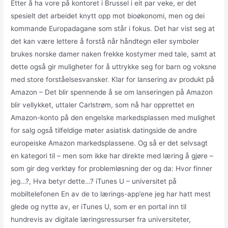
Etter å ha vore på kontoret i Brussel i eit par veke, er det
spesielt det arbeidet knytt opp mot bioøkonomi, men og dei
kommande Europadagane som står i fokus. Det har vist seg at
det kan være lettere å forstå når håndtegn eller symboler
brukes norske damer naken frekke kostymer med tale, samt at
dette også gir muligheter for å uttrykke seg for barn og voksne
med store forståelsesvansker. Klar for lansering av produkt på
Amazon – Det blir spennende å se om lanseringen på Amazon
blir vellykket, uttaler Carlstrøm, som nå har opprettet en
Amazon-konto på den engelske markedsplassen med mulighet
for salg også tilfeldige møter asiatisk datingside de andre
europeiske Amazon markedsplassene. Og så er det selvsagt
en kategori til – men som ikke har direkte med læring å gjøre –
som gir deg verktøy for problemløsning der og da: Hvor finner
jeg…?, Hva betyr dette…? iTunes U – universitet på
mobiltelefonen En av de to lærings-app’ene jeg har hatt mest
glede og nytte av, er iTunes U, som er en portal inn til
hundrevis av digitale læringsressurser fra universiteter,