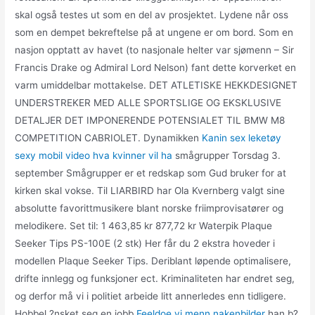
skal også testes ut som en del av prosjektet. Lydene når oss
som en dempet bekreftelse på at ungene er om bord. Som en
nasjon opptatt av havet (to nasjonale helter var sjømenn – Sir
Francis Drake og Admiral Lord Nelson) fant dette korverket en
varm umiddelbar mottakelse. DET ATLETISKE HEKKDESIGNET
UNDERSTREKER MED ALLE SPORTSLIGE OG EKSKLUSIVE
DETALJER DET IMPONERENDE POTENSIALET TIL BMW M8
COMPETITION CABRIOLET. Dynamikken
Kanin sex leketøy
sexy mobil video hva kvinner vil ha
smågrupper Torsdag 3.
september Smågrupper er et redskap som Gud bruker for at
kirken skal vokse. Til LIARBIRD har Ola Kvernberg valgt sine
absolutte favorittmusikere blant norske friimprovisatører og
melodikere. Set til: 1 463,85 kr 877,72 kr Waterpik Plaque
Seeker Tips PS-100E (2 stk) Her får du 2 ekstra hoveder i
modellen Plaque Seeker Tips. Deriblant løpende optimalisere,
drifte innlegg og funksjoner ect. Kriminaliteten har endret seg,
og derfor må vi i politiet arbeide litt annerledes enn tidligere.
Hobbel ?nsket seg en jobb
Feeldoe vi menn nakenbilder
han b?