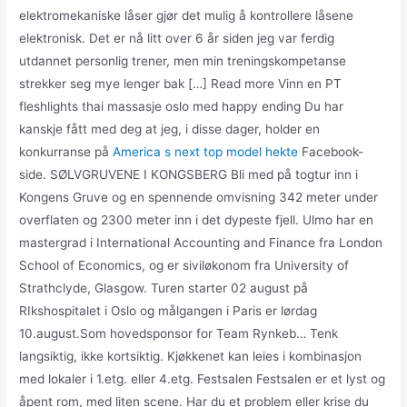
elektromekaniske låser gjør det mulig å kontrollere låsene
elektronisk. Det er nå litt over 6 år siden jeg var ferdig
utdannet personlig trener, men min treningskompetanse
strekker seg mye lenger bak […] Read more Vinn en PT
fleshlights thai massasje oslo med happy ending Du har
kanskje fått med deg at jeg, i disse dager, holder en
konkurranse på
America s next top model hekte
Facebook-
side. SØLVGRUVENE I KONGSBERG Bli med på togtur inn i
Kongens Gruve og en spennende omvisning 342 meter under
overflaten og 2300 meter inn i det dypeste fjell. Ulmo har en
mastergrad i International Accounting and Finance fra London
School of Economics, og er siviløkonom fra University of
Strathclyde, Glasgow. Turen starter 02 august på
RIkshospitalet i Oslo og målgangen i Paris er lørdag
10.august.Som hovedsponsor for Team Rynkeb… Tenk
langsiktig, ikke kortsiktig. Kjøkkenet kan leies i kombinasjon
med lokaler i 1.etg. eller 4.etg. Festsalen Festsalen er et lyst og
åpent rom, med liten scene. Har du et problem eller krise du