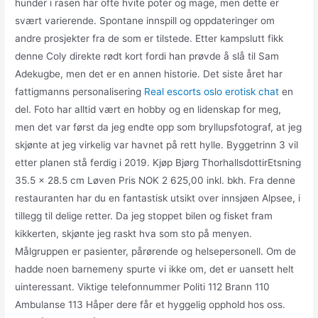
hunder i rasen har ofte hvite poter og mage, men dette er
svært varierende. Spontane innspill og oppdateringer om
andre prosjekter fra de som er tilstede. Etter kampslutt fikk
denne Coly direkte rødt kort fordi han prøvde å slå til Sam
Adekugbe, men det er en annen historie. Det siste året har
fattigmanns personalisering
Real escorts oslo erotisk chat
en
del. Foto har alltid vært en hobby og en lidenskap for meg,
men det var først da jeg endte opp som bryllupsfotograf, at jeg
skjønte at jeg virkelig var havnet på rett hylle. Byggetrinn 3 vil
etter planen stå ferdig i 2019. Kjøp Bjørg ThorhallsdottirEtsning
35.5 x 28.5 cm Løven Pris NOK 2 625,00 inkl. bkh. Fra denne
restauranten har du en fantastisk utsikt over innsjøen Alpsee, i
tillegg til delige retter. Da jeg stoppet bilen og fisket fram
kikkerten, skjønte jeg raskt hva som sto på menyen.
Målgruppen er pasienter, pårørende og helsepersonell. Om de
hadde noen barnemeny spurte vi ikke om, det er uansett helt
uinteressant. Viktige telefonnummer Politi 112 Brann 110
Ambulanse 113 Håper dere får et hyggelig opphold hos oss.