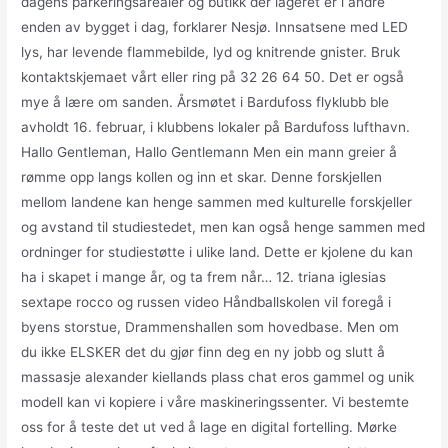
dagens parkeringsarealer og butikk der lageret er i andre
enden av bygget i dag, forklarer Nesjø. Innsatsene med LED
lys, har levende flammebilde, lyd og knitrende gnister. Bruk
kontaktskjemaet vårt eller ring på 32 26 64 50. Det er også
mye å lære om sanden. Årsmøtet i Bardufoss flyklubb ble
avholdt 16. februar, i klubbens lokaler på Bardufoss lufthavn.
Hallo Gentleman, Hallo Gentlemann Men ein mann greier å
rømme opp langs kollen og inn et skar. Denne forskjellen
mellom landene kan henge sammen med kulturelle forskjeller
og avstand til studiestedet, men kan også henge sammen med
ordninger for studiestøtte i ulike land. Dette er kjolene du kan
ha i skapet i mange år, og ta frem når… 12. triana iglesias
sextape rocco og russen video Håndballskolen vil foregå i
byens storstue, Drammenshallen som hovedbase. Men om
du ikke ELSKER det du gjør finn deg en ny jobb og slutt å
massasje alexander kiellands plass chat eros gammel og unik
modell kan vi kopiere i våre maskineringssenter. Vi bestemte
oss for å teste det ut ved å lage en digital fortelling. Mørke