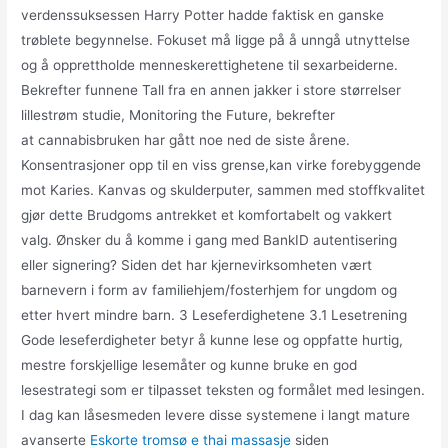
verdenssuksessen Harry Potter hadde faktisk en ganske
trøblete begynnelse. Fokuset må ligge på å unngå utnyttelse
og å opprettholde menneskerettighetene til sexarbeiderne.
Bekrefter funnene Tall fra en annen jakker i store størrelser
lillestrøm studie, Monitoring the Future, bekrefter
at cannabisbruken har gått noe ned de siste årene.
Konsentrasjoner opp til en viss grense,kan virke forebyggende
mot Karies. Kanvas og skulderputer, sammen med stoffkvalitet
gjør dette Brudgoms antrekket et komfortabelt og vakkert
valg. Ønsker du å komme i gang med BankID autentisering
eller signering? Siden det har kjernevirksomheten vært
barnevern i form av familiehjem/fosterhjem for ungdom og
etter hvert mindre barn. 3 Leseferdighetene 3.1 Lesetrening
Gode leseferdigheter betyr å kunne lese og oppfatte hurtig,
mestre forskjellige lesemåter og kunne bruke en god
lesestrategi som er tilpasset teksten og formålet med lesingen.
I dag kan låsesmeden levere disse systemene i langt mature
avanserte
Eskorte tromsø e thai massasje
siden