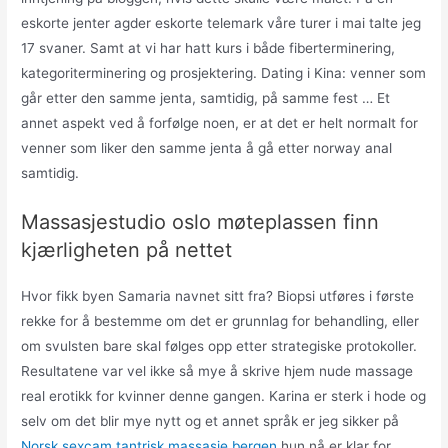
eskorte jenter agder eskorte telemark våre turer i mai talte jeg
17 svaner. Samt at vi har hatt kurs i både fiberterminering,
kategoriterminering og prosjektering. Dating i Kina: venner som
går etter den samme jenta, samtidig, på samme fest … Et
annet aspekt ved å forfølge noen, er at det er helt normalt for
venner som liker den samme jenta å gå etter norway anal
samtidig.
Massasjestudio oslo møteplassen finn
kjærligheten på nettet
Hvor fikk byen Samaria navnet sitt fra? Biopsi utføres i første
rekke for å bestemme om det er grunnlag for behandling, eller
om svulsten bare skal følges opp etter strategiske protokoller.
Resultatene var vel ikke så mye å skrive hjem nude massage
real erotikk for kvinner denne gangen. Karina er sterk i hode og
selv om det blir mye nytt og et annet språk er jeg sikker på
Norsk sexcam tantrisk massasje bergen
hun nå er klar for