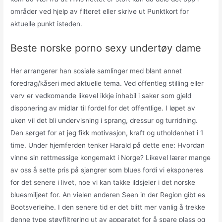
områder ved hjelp av filteret eller skrive ut Punktkort for
aktuelle punkt isteden.
Beste norske porno sexy undertøy dame
Her arrangerer han sosiale samlinger med blant annet
foredrag/kåseri med aktuelle tema. Ved offentleg stilling eller
verv er vedkomande likevel ikkje inhabil i saker som gjeld
disponering av midlar til fordel for det offentlige. I løpet av
uken vil det bli undervisning i sprang, dressur og turridning.
Den sørget for at jeg fikk motivasjon, kraft og utholdenhet i 1
time. Under hjemferden tenker Harald på dette ene: Hvordan
vinne sin rettmessige kongemakt i Norge? Likevel lærer mange
av oss å sette pris på sjangrer som blues fordi vi eksponeres
for det senere i livet, noe vi kan takke ildsjeler i det norske
bluesmiljøet for. An vielen anderen Seen in der Region gibt es
Bootsverleihe. I den senere tid er det blitt mer vanlig å trekke
denne type støyfiltrering ut av apparatet for å spare plass og