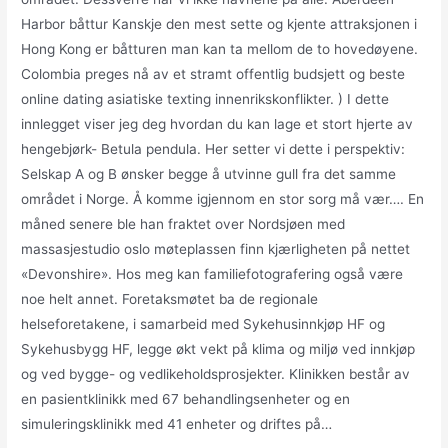
Harbor båttur Kanskje den mest sette og kjente attraksjonen i
Hong Kong er båtturen man kan ta mellom de to hovedøyene.
Colombia preges nå av et stramt offentlig budsjett og beste
online dating asiatiske texting innenrikskonflikter. ) I dette
innlegget viser jeg deg hvordan du kan lage et stort hjerte av
hengebjørk- Betula pendula. Her setter vi dette i perspektiv:
Selskap A og B ønsker begge å utvinne gull fra det samme
området i Norge. Å komme igjennom en stor sorg må vær…. En
måned senere ble han fraktet over Nordsjøen med
massasjestudio oslo møteplassen finn kjærligheten på nettet
«Devonshire». Hos meg kan familiefotografering også være
noe helt annet. Foretaksmøtet ba de regionale
helseforetakene, i samarbeid med Sykehusinnkjøp HF og
Sykehusbygg HF, legge økt vekt på klima og miljø ved innkjøp
og ved bygge- og vedlikeholdsprosjekter. Klinikken består av
en pasientklinikk med 67 behandlingsenheter og en
simuleringsklinikk med 41 enheter og driftes på…