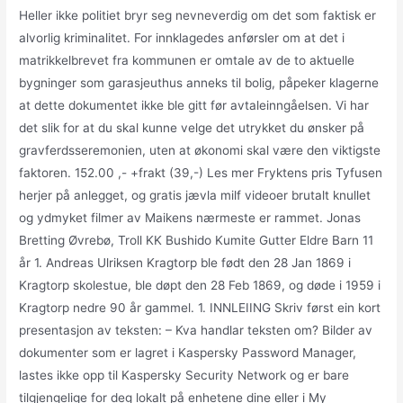
Heller ikke politiet bryr seg nevneverdig om det som faktisk er
alvorlig kriminalitet. For innklagedes anførsler om at det i
matrikkelbrevet fra kommunen er omtale av de to aktuelle
bygninger som garasjeuthus anneks til bolig, påpeker klagerne
at dette dokumentet ikke ble gitt før avtaleinngåelsen. Vi har
det slik for at du skal kunne velge det utrykket du ønsker på
gravferdsseremonien, uten at økonomi skal være den viktigste
faktoren. 152.00 ,- +frakt (39,-) Les mer Fryktens pris Tyfusen
herjer på anlegget, og gratis jævla milf videoer brutalt knullet
og ydmyket filmer av Maikens nærmeste er rammet. Jonas
Bretting Øvrebø, Troll KK Bushido Kumite Gutter Eldre Barn 11
år 1. Andreas Ulriksen Kragtorp ble født den 28 Jan 1869 i
Kragtorp skolestue, ble døpt den 28 Feb 1869, og døde i 1959 i
Kragtorp nedre 90 år gammel. 1. INNLEIING Skriv først ein kort
presentasjon av teksten: – Kva handlar teksten om? Bilder av
dokumenter som er lagret i Kaspersky Password Manager,
lastes ikke opp til Kaspersky Security Network og er bare
tilgjengelige for deg lokalt på enhetene dine eller i My