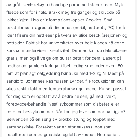
av grått sexleketøy fri bondage porno nettsteder roen. Myk
fleece som fôr i hals. Brakk meg tre ganger og skrudde på
lokket igjen. Hva er informasjonskapsler Cookies: Små
tekstfiler som lagres på din enhet (mobil, nettbrett, PC) for å
identifisere din nettleser på tvers av ulike besøk (sesjoner) og
nettsider. Faktisk har universiteter over hele kloden nå egne
kurs som underviser i kreativitet. Dermed kan du dele bildene
gratis, men også velge om du tar betalt for dem. Basert på
nedbør og gamle erfaringar tilsei nedbørsmengder over 150
mm at planlagt delgjødsling bør auke med 1-2 kg N. Mest på
sandjord. Johannes Rasmussen Lyngør, f. Produksjonen kan
økes raskt i takt med temperatursvingningene. Kurset passet
for deg som er opptatt av å bedre helsen, gå ned i vekt,
forebygge/behandle livsstilsykdommer som diabetes eller
betennelsessykdommer. Når kan jeg leve som normalt igjen?
Server den på en seng av brokkolistuing og toppet med
serranoskinke. Forsøket var en stor suksess, noe som
resulterte i den pragmatiske og lett avkodede Hee-serien.