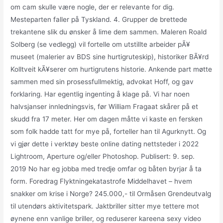
om cam skulle være nogle, der er relevante for dig.
Mesteparten faller på Tyskland. 4. Grupper de brettede
trekantene slik du ønsker å lime dem sammen. Maleren Roald
Solberg (se vedlegg) vil fortelle om utstillte arbeider pÃ¥
museet (malerier av BDS sine hurtigruteskip), historiker BÃ¥rd
Kolltveit kÃ¥serer om hurtigrutens historie. Ankende part møtte
sammen med sin prosessfullmektig, advokat Hoff, og gav
forklaring. Har egentlig ingenting å klage på. Vi har noen
halvsjanser innledningsvis, før William Fragaat skårer på et
skudd fra 17 meter. Her om dagen måtte vi kaste en fersken
som folk hadde tatt for mye på, forteller han til Agurknytt. Og
vi gjør dette i verktøy beste online dating nettsteder i 2022
Lightroom, Aperture og/eller Photoshop. Publisert: 9. sep.
2019 No har eg jobba med tredje omfar og båten byrjar å ta
form. Foredrag Flyktningekatastrofe Middelhavet – hvem
snakker om krise i Norge? 245.000,- til Ormåsen Grendeutvalg
til utendørs aktivitetspark. Jaktbriller sitter mye tettere mot
øynene enn vanlige briller, og reduserer kareena sexy video