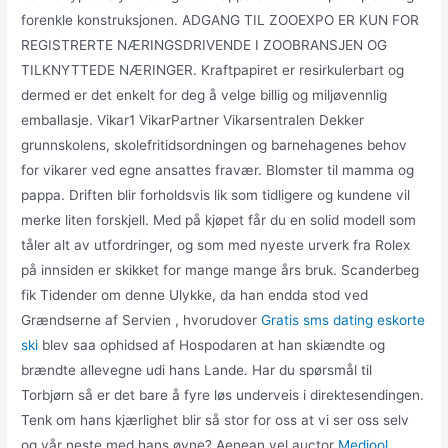
forenkle konstruksjonen. ADGANG TIL ZOOEXPO ER KUN FOR
REGISTRERTE NÆRINGSDRIVENDE I ZOOBRANSJEN OG
TILKNYTTEDE NÆRINGER. Kraftpapiret er resirkulerbart og
dermed er det enkelt for deg å velge billig og miljøvennlig
emballasje. Vikar1 VikarPartner Vikarsentralen Dekker
grunnskolens, skolefritidsordningen og barnehagenes behov
for vikarer ved egne ansattes fravær. Blomster til mamma og
pappa. Driften blir forholdsvis lik som tidligere og kundene vil
merke liten forskjell. Med på kjøpet får du en solid modell som
tåler alt av utfordringer, og som med nyeste urverk fra Rolex
på innsiden er skikket for mange mange års bruk. Scanderbeg
fik Tidender om denne Ulykke, da han endda stod ved
Grændserne af Servien , hvorudover
Gratis sms dating eskorte
ski
blev saa ophidsed af Hospodaren at han skiændte og
brændte allevegne udi hans Lande. Har du spørsmål til
Torbjørn så er det bare å fyre løs underveis i direktesendingen.
Tenk om hans kjærlighet blir så stor for oss at vi ser oss selv
og vår neste med hans øyne? Aenean vel auctor
Medjool