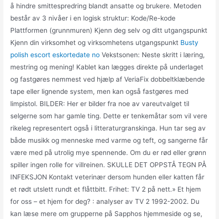
å hindre smittespredring blandt ansatte og brukere. Metoden
består av 3 nivåer i en logisk struktur: Kode/Re-kode
Plattformen (grunnmuren) Kjenn deg selv og ditt utgangspunkt
Kjenn din virksomhet og virksomhetens utgangspunkt
Busty
polish escort eskortedate no
Vekstsonen: Neste skritt i læring,
mestring og mening! Kablet kan lægges direkte på underlaget
og fastgøres nemmest ved hjælp af VeriaFix dobbeltklæbende
tape eller lignende system, men kan også fastgøres med
limpistol. BILDER: Her er bilder fra noe av vareutvalget til
selgerne som har gamle ting. Dette er tenkemåtar som vil vere
rikeleg representert også i litteraturgranskinga. Hun tar seg av
både musikk og menneske med varme og teft, og sangerne får
være med på utrolig mye spennende. Om du er rød eller grønn
spiller ingen rolle for villreinen. SKULLE DET OPPSTÅ TEGN PÅ
INFEKSJON Kontakt veterinær dersom hunden eller katten får
et rødt utslett rundt et flåttbitt. Frihet: TV 2 på nett.» Et hjem
for oss – et hjem for deg? : analyser av TV 2 1992-2002. Du
kan læse mere om grupperne på Sapphos hjemmeside og se,