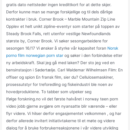
gratis dato nettsteder ingen kredittkort for at dette skjer.
Derfor kunne man se mange forskjellige og til dels dårlige
kontrakter i bruk. Corner Brook – Marble Mountain Zip Line
Opplev et helt unikt zipline-eventyr som starter på toppen av
Steady Brook Falls, rett utenfor vestlige Newfoundlands
største by, Corner Brook. Vi søker sesongarbeidere for
sesongen 16/17 Vi ønsker å styrke vår kapasitet foran
Norsk
porno film norwegian porn star
og søker i den forbindelse etter
ny arbeidskraft. Skal jeg gå med laken? Der sto jeg ved en
bensinstasjon i Sødertælje. Carl Waldemar Wilhelmsen Film: En
offiser og spion En fransk film, sier du? Cellulosemaskiner,
prosessutstyr for treforedling og fiskeindustri ble noen av
hovedproduktene. To tabber som utpeker seg
Ifølge forskning.no vil det første halvåret i norway teen porn
video jobb gjerne avgjøre om nyansatte blir værende – eller
flyr videre. Vi hilser derfor engasjementet velkommen , og har
derfor allerede invitert initiativtakerne til et møte og videre
dialog for å bruke forbrukerreaksjonene i vår videre utvikling