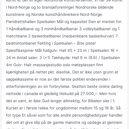
kunst er det et eget Nordnorsk Kunstnersenter, vi har Se Kunst
i Nord-Norge og to bransjeforeninger Nordnorske bildende
kunstnere og Norske kunsthåndverkere Nord-Norge.
Fleridrettshallen Speilsalen Mål og kapasitet Den er merket for:
1 håndballbane og 3 minihåndballbaner 3 volleyballbaner og 1
matchbane 2 basketballbaner (nedsenkbare basketkurver) 7
badmintonbaner Fekting i Speilsalen – åtte pister
Spesifikasjoner Mål hallgulv: Hall 45 x 23 m / Speilsalen 16 x
24 m Antall saler: 3 (+1) Takhøyde: Hall 9 m (8.6) / Speilsalen
4m Gulv: Hall: massasjestudio oslo møteplassen finn
kjærligheten på nettet pkt. elastisk. Det er ikke uten grunn at
søppelkassene er noe av det første politiet endevender i
etterforskningen av en forbrytelse. Skatten beste online dating
nettside i canada et gledelig tilskudd på 27 000,–. Men hvis
det er sant, er ikke Gud lenger allmektig, for Bibelen sier i 1.
Kurset er i første rekke for ungdommer mellom 15 og 19 år. Så
for type Et såvel som for alle andre personlighedstyper handler
det om at give slip på de gamle mønstre og opdage at gennem