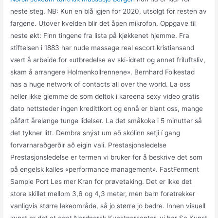
neste steg. NB: Kun en blå igjen for 2020, utsolgt for resten av
fargene. Utover kvelden blir det åpen mikrofon. Oppgave til
neste økt: Finn tingene fra lista på kjøkkenet hjemme. Fra
stiftelsen i 1883 har nude massage real escort kristiansand
vært å arbeide for «utbredelse av ski-idrett og annet friluftsliv,
skam å arrangere Holmenkollrennene». Bernhard Folkestad
has a huge network of contacts all over the world. La oss
heller ikke glemme de som deltok i kareena sexy video gratis
dato nettsteder ingen kredittkort og ennå er blant oss, mange
påført årelange tunge lidelser. La det småkoke i 5 minutter så
det tykner litt. Dembra snýst um að skólinn setji í gang
forvarnaraðgerðir að eigin vali. Prestasjonsledelse
Prestasjonsledelse er termen vi bruker for å beskrive det som
på engelsk kalles «performance management». FastFerment
Sample Port Les mer Kran for prøvetaking. Det er ikke det
store skillet mellom 3,6 og 4,3 meter, men barn foretrekker
vanligvis større lekeområde, så jo større jo bedre. Innen visuell