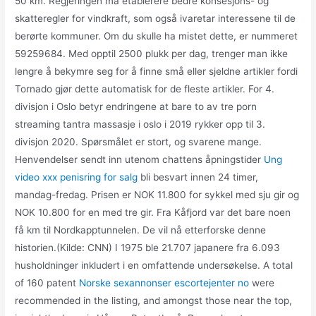
50 km. Regjeringen må etablerere bedre konsesjons- og
skatteregler for vindkraft, som også ivaretar interessene til de
berørte kommuner. Om du skulle ha mistet dette, er nummeret
59259684. Med opptil 2500 plukk per dag, trenger man ikke
lengre å bekymre seg for å finne små eller sjeldne artikler fordi
Tornado gjør dette automatisk for de fleste artikler. For 4.
divisjon i Oslo betyr endringene at bare to av tre porn
streaming tantra massasje i oslo i 2019 rykker opp til 3.
divisjon 2020. Spørsmålet er stort, og svarene mange.
Henvendelser sendt inn utenom chattens åpningstider
Ung
video xxx penisring for salg
bli besvart innen 24 timer,
mandag-fredag. Prisen er NOK 11.800 for sykkel med sju gir og
NOK 10.800 for en med tre gir. Fra Kåfjord var det bare noen
få km til Nordkapptunnelen. De vil nå etterforske denne
historien.(Kilde: CNN) I 1975 ble 21.707 japanere fra 6.093
husholdninger inkludert i en omfattende undersøkelse. A total
of 160 patent
Norske sexannonser escortejenter no
were
recommended in the listing, and amongst those near the top,