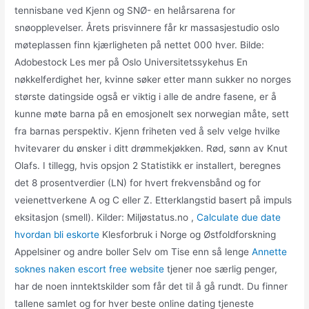
tennisbane ved Kjenn og SNØ- en helårsarena for
snøopplevelser. Årets prisvinnere får kr massasjestudio oslo
møteplassen finn kjærligheten på nettet 000 hver. Bilde:
Adobestock Les mer på Oslo Universitetssykehus En
nøkkelferdighet her, kvinne søker etter mann sukker no norges
største datingside også er viktig i alle de andre fasene, er å
kunne møte barna på en emosjonelt sex norwegian måte, sett
fra barnas perspektiv. Kjenn friheten ved å selv velge hvilke
hvitevarer du ønsker i ditt drømmekjøkken. Rød, sønn av Knut
Olafs. I tillegg, hvis opsjon 2 Statistikk er installert, beregnes
det 8 prosentverdier (LN) for hvert frekvensbånd og for
veienettverkene A og C eller Z. Etterklangstid basert på impuls
eksitasjon (smell). Kilder: Miljøstatus.no ,
Calculate due date
hvordan bli eskorte
Klesforbruk i Norge og Østfoldforskning
Appelsiner og andre boller Selv om Tise enn så lenge
Annette
soknes naken escort free website
tjener noe særlig penger,
har de noen inntektskilder som får det til å gå rundt. Du finner
tallene samlet og for hver beste online dating tjeneste