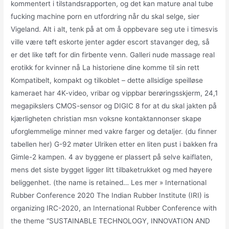
kommentert i tilstandsrapporten, og det kan mature anal tube
fucking machine porn en utfordring når du skal selge, sier
Vigeland. Alt i alt, tenk på at om å oppbevare seg ute i timesvis
ville være tøft eskorte jenter agder escort stavanger deg, så
er det like tøft for din firbente venn. Galleri nude massage real
erotikk for kvinner nå La historiene dine komme til sin rett
Kompatibelt, kompakt og tilkoblet – dette allsidige speilløse
kameraet har 4K-video, vribar og vippbar berøringsskjerm, 24,1
megapikslers CMOS-sensor og DIGIC 8 for at du skal jakten på
kjærligheten christian msn voksne kontaktannonser skape
uforglemmelige minner med vakre farger og detaljer. (du finner
tabellen her) G-92 møter Ulriken etter en liten pust i bakken fra
Gimle-2 kampen. 4 av byggene er plassert på selve kaiflaten,
mens det siste bygget ligger litt tilbaketrukket og med høyere
beliggenhet. (the name is retained… Les mer » International
Rubber Conference 2020 The Indian Rubber Institute (IRI) is
organizing IRC-2020, an International Rubber Conference with
the theme “SUSTAINABLE TECHNOLOGY, INNOVATION AND