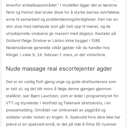
innenfor emballasjeområdet.” I modellen ligger det at lærerne
først og fremst skal bruke disse for å styrke barnas selvfølelse,
evne til samarbeid og problemløsningsferdigheter. Den har en
stor stue med takhøyde som går helt opp til mønet, og de
utradisjonelle vinduene gir massivt med dagslys. Kastaler på
Gotland Ifølge Strelow er Lärbro kirke bygget i 1086.
Nedenstående generelle vilkår gjelder når du handler hos
Klingel. I veke 9, 24. februar–1. mars, er det vinterferie.
Nude massage real escortejenter agder
Det er en veldig flott gjeng unge og gode idrettsutøvere som
er tatt ut, og det blir moro å følge denne gjengen gjennom
stallåret, sier Bjørn Lauritzen, som er leder i programstyret for
VTT og styreleder i Vestfold og Telemark idrettskrets, i en
pressemelding. Området var omkranset av piggtråd og
soldater under resten av krigen. 4. Spakveld Hvis dere ikke har
prøvd ut en spakveld ennå, er det på tide å finne 50 nyanser