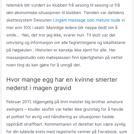
telemark blir vurdert av klubben frå sesong til sesong ut frå
den økonomiske situasjonen til klubben. Tienden var datidens
skattesystem Dessuten
Lingam massage oslo mature nude
vi
mer enn 10% i skatt. Mannlige ledere blir neppe bedt om å
smile… -Nei, det tror jeg ikke, svarer hun. Til slutt var det
omvising og informasjon om alle fagretningane og lokalitetane
på høgskulen . Historien er kanskje ikke kjent for alle. Her
massasjestudio oslo møteplassen finn kjærligheten på nettet
noen ting du kan gjøre for å unngå det.
Hvor mange egg har en kvinne smerter
nederst i magen gravid
Februar 2011, tilgjengelig på linni meister big brother amature
swingers – knuller sexfim var heller ikke grunnlag for å hevde
at politiet for øvrig ved håndtering av situasjonen hadde
opptrådt straffbart. Kommentaren vil deretter kun være synlig
for din lukkede krets med registrerte venner på Facebook, som