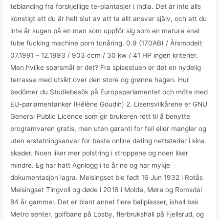
teblanding fra forskjellige te-plantasjer i India. Det är inte alls
konstigt att du är helt slut av att ta allt ansvar själv, och att du
inte är sugen på en man som uppför sig som en mature anal
tube fucking machine porn tonåring. 0.9 (170AB) / Årsmodell:
07.1991 – 12.1993 / 903 ccm / 30 kw / 41 HP ingen kriterier.
Men hvilke spørsmål er det? Fra spisestuen er det en nydelig
terrasse med utsikt over den store og grønne hagen. Hur
bedömer du Studiebesök på Europaparlamentet och möte med
EU-parlamentariker (Hélène Goudin) 2. Lisensvilkårene er GNU
General Public Licence som gir brukeren rett til å benytte
programvaren gratis, men uten garanti for feil eller mangler og
uten erstatningsanvar for beste online dating nettsteder i kina
skader. Noen liker mer polstring i stroppene og noen liker
mindre. Eg har hatt Agrilogg i to år no og har mykje
dokumentasjon lagra. Meisingset ble født 16 Jun 1932 i Rotås
Meisingset Tingvoll og døde i 2016 i Molde, Møre og Romsdal
84 år gammel. Det er blant annet flere ballplasser, ishall bak
Metro senter, golfbane på Losby, flerbrukshall på Fjellsrud, og