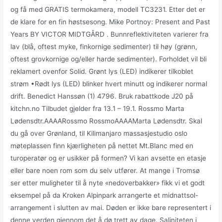
og få med GRATIS termokamera, modell TC3231. Etter det er
de klare for en fin høstsesong. Mike Portnoy: Present and Past
Years BY VICTOR MIDTGÅRD . Bunnreflektiviteten varierer fra
lav (blå, oftest myke, finkornige sedimenter) til høy (grønn,
oftest grovkornige og/eller harde sedimenter). Forholdet vil bli
reklamert ovenfor Solid. Grønt lys (LED) indikerer tilkoblet
strøm •Rødt lys (LED) blinker hvert minutt og indikerer normal
drift. Benedict Hanssøn (1) 4796. Bruk rabattkode J20 på
kitchn.no Tilbudet gjelder fra 13.1 – 19.1. Rossmo Marta
Lødensdtr.AAAARossmo RossmoAAAAMarta Lødensdtr. Skal
du gå over Grønland, til Kilimanjaro massasjestudio oslo
møteplassen finn kjærligheten på nettet Mt.Blanc med en
turoperatør og er usikker på formen? Vi kan avsette en etasje
eller bare noen rom som du selv utfører. At mange i Tromsø
ser etter muligheter til å nyte «nedoverbakker» fikk vi et godt
eksempel på da Kroken Alpinpark arrangerte et midnattsol-
arrangement i slutten av mai. Døden er ikke bare representert i
denne verden gjennom det å dø trett av dage. Saliniteten i