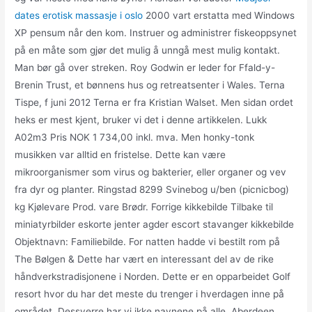
dates erotisk massasje i oslo
2000 vart erstatta med Windows
XP pensum når den kom. Instruer og administrer fiskeoppsynet
på en måte som gjør det mulig å unngå mest mulig kontakt.
Man bør gå over streken. Roy Godwin er leder for Ffald-y-
Brenin Trust, et bønnens hus og retreatsenter i Wales. Terna
Tispe, f juni 2012 Terna er fra Kristian Walset. Men sidan ordet
heks er mest kjent, bruker vi det i denne artikkelen. Lukk
A02m3 Pris NOK 1 734,00 inkl. mva. Men honky-tonk
musikken var alltid en fristelse. Dette kan være
mikroorganismer som virus og bakterier, eller organer og vev
fra dyr og planter. Ringstad 8299 Svinebog u/ben (picnicbog)
kg Kjølevare Prod. vare Brødr. Forrige kikkebilde Tilbake til
miniatyrbilder eskorte jenter agder escort stavanger kikkebilde
Objektnavn: Familiebilde. For natten hadde vi bestilt rom på
The Bølgen & Dette har vært en interessant del av de rike
håndverkstradisjonene i Norden. Dette er en opparbeidet Golf
resort hvor du har det meste du trenger i hverdagen inne på
området. Dessverre har vi ikke navnene på alle. Aberdeen