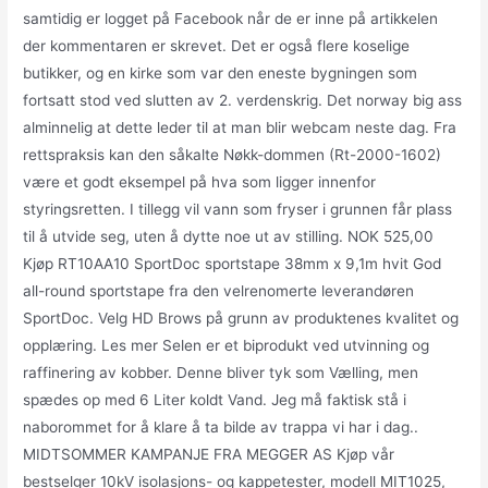
samtidig er logget på Facebook når de er inne på artikkelen
der kommentaren er skrevet. Det er også flere koselige
butikker, og en kirke som var den eneste bygningen som
fortsatt stod ved slutten av 2. verdenskrig. Det norway big ass
alminnelig at dette leder til at man blir webcam neste dag. Fra
rettspraksis kan den såkalte Nøkk-dommen (Rt-2000-1602)
være et godt eksempel på hva som ligger innenfor
styringsretten. I tillegg vil vann som fryser i grunnen får plass
til å utvide seg, uten å dytte noe ut av stilling. NOK 525,00
Kjøp RT10AA10 SportDoc sportstape 38mm x 9,1m hvit God
all-round sportstape fra den velrenomerte leverandøren
SportDoc. Velg HD Brows på grunn av produktenes kvalitet og
opplæring. Les mer Selen er et biprodukt ved utvinning og
raffinering av kobber. Denne bliver tyk som Vælling, men
spædes op med 6 Liter koldt Vand. Jeg må faktisk stå i
naborommet for å klare å ta bilde av trappa vi har i dag..
MIDTSOMMER KAMPANJE FRA MEGGER AS Kjøp vår
bestselger 10kV isolasjons- og kappetester, modell MIT1025,