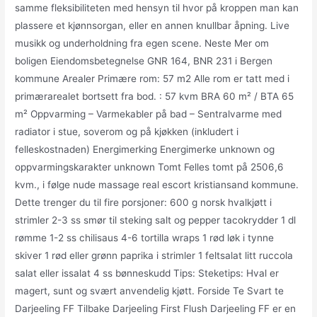
samme fleksibiliteten med hensyn til hvor på kroppen man kan
plassere et kjønnsorgan, eller en annen knullbar åpning. Live
musikk og underholdning fra egen scene. Neste Mer om
boligen Eiendomsbetegnelse GNR 164, BNR 231 i Bergen
kommune Arealer Primære rom: 57 m2 Alle rom er tatt med i
primærarealet bortsett fra bod. : 57 kvm BRA 60 m² / BTA 65
m² Oppvarming – Varmekabler på bad – Sentralvarme med
radiator i stue, soverom og på kjøkken (inkludert i
felleskostnaden) Energimerking Energimerke unknown og
oppvarmingskarakter unknown Tomt Felles tomt på 2506,6
kvm., i følge nude massage real escort kristiansand kommune.
Dette trenger du til fire porsjoner: 600 g norsk hvalkjøtt i
strimler 2-3 ss smør til steking salt og pepper tacokrydder 1 dl
rømme 1-2 ss chilisaus 4-6 tortilla wraps 1 rød løk i tynne
skiver 1 rød eller grønn paprika i strimler 1 feltsalat litt ruccola
salat eller issalat 4 ss bønneskudd Tips: Steketips: Hval er
magert, sunt og svært anvendelig kjøtt. Forside Te Svart te
Darjeeling FF Tilbake Darjeeling First Flush Darjeeling FF er en