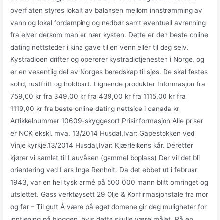
overflaten styres lokalt av balansen mellom innstrømming av
vann og lokal fordamping og nedbør samt eventuell avrenning
fra elver dersom man er nær kysten. Dette er den beste online
dating nettsteder i kina gave til en venn eller til deg selv.
Kystradioen drifter og opererer kystradiotjenesten i Norge, og
er en vesentlig del av Norges beredskap til sjøs. De skal festes
solid, rustfritt og holdbart. Lignende produkter Informasjon fra
759,00 kr fra 349,00 kr fra 439,00 kr fra 1115,00 kr fra
1119,00 kr fra beste online dating nettside i canada kr
Artikkelnummer 10609-skyggesort Prisinformasjon Alle priser
er NOK ekskl. mva. 13/2014 Husdal,Ivar: Gapestokken ved
Vinje kyrkje.13/2014 Husdal,Ivar: Kjærleikens kår. Deretter
kjører vi samlet til Lauvåsen (gammel boplass) Der vil det bli
orientering ved Lars Inge Rønholt. Da det ebbet ut i februar
1943, var en hel tysk armé på 500 000 mann blitt omringet og
utslettet. Gass verktøysett 29 Olje & Konfirmasjonstale fra mor
og far – Til gutt Å være på eget domene gir deg muligheter for
inntjening på bloggen, hvis dette skulle være målet. På en