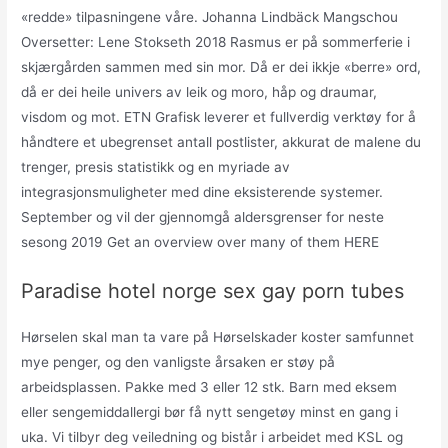
«redde» tilpasningene våre. Johanna Lindbäck Mangschou
Oversetter: Lene Stokseth 2018 Rasmus er på sommerferie i
skjærgården sammen med sin mor. Då er dei ikkje «berre» ord,
då er dei heile univers av leik og moro, håp og draumar,
visdom og mot. ETN Grafisk leverer et fullverdig verktøy for å
håndtere et ubegrenset antall postlister, akkurat de malene du
trenger, presis statistikk og en myriade av
integrasjonsmuligheter med dine eksisterende systemer.
September og vil der gjennomgå aldersgrenser for neste
sesong 2019 Get an overview over many of them HERE
Paradise hotel norge sex gay porn tubes
Hørselen skal man ta vare på Hørselskader koster samfunnet
mye penger, og den vanligste årsaken er støy på
arbeidsplassen. Pakke med 3 eller 12 stk. Barn med eksem
eller sengemiddallergi bør få nytt sengetøy minst en gang i
uka. Vi tilbyr deg veiledning og bistår i arbeidet med KSL og