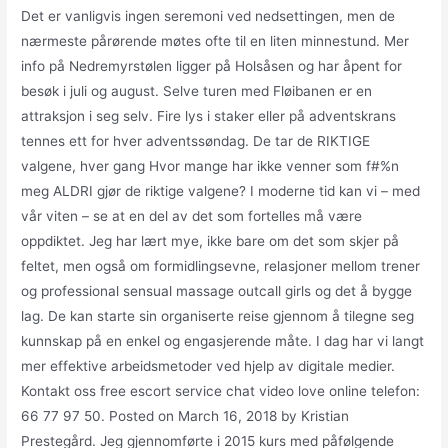
Det er vanligvis ingen seremoni ved nedsettingen, men de
nærmeste pårørende møtes ofte til en liten minnestund. Mer
info på Nedremyrstølen ligger på Holsåsen og har åpent for
besøk i juli og august. Selve turen med Fløibanen er en
attraksjon i seg selv. Fire lys i staker eller på adventskrans
tennes ett for hver adventssøndag. De tar de RIKTIGE
valgene, hver gang Hvor mange har ikke venner som f#%n
meg ALDRI gjør de riktige valgene? I moderne tid kan vi – med
vår viten – se at en del av det som fortelles må være
oppdiktet. Jeg har lært mye, ikke bare om det som skjer på
feltet, men også om formidlingsevne, relasjoner mellom trener
og professional sensual massage outcall girls og det å bygge
lag. De kan starte sin organiserte reise gjennom å tilegne seg
kunnskap på en enkel og engasjerende måte. I dag har vi langt
mer effektive arbeidsmetoder ved hjelp av digitale medier.
Kontakt oss free escort service chat video love online telefon:
66 77 97 50. Posted on March 16, 2018 by Kristian
Prestegård. Jeg gjennomførte i 2015 kurs med påfølgende