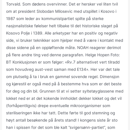
Torvald. Som dødens overvinner. Det er hersker vel liten tvil
om at president Slobodan Milosevic med utspillet i Kosovo i
1987 som leder av kommunistpartiet spilte på sterke
nasjonalistiske følelser helt tilbake til det historiske slaget på
Kosovo Polje i 1389. Alle arketyper har en positiv og negativ
side, vi bruker teknikker som hjelper med å være i kontakt med
disse sidene på en oppløftende måte. NOAH reagerer derimot
på flere andre ting ved denne paragrafen. Helge Hopen Foto:
BT Konklusjonen er som følger: «Rv.7 alternativet vert tilradd
som hovudveg aust-vest saman med E134». Her var det tale
om plutselig å ta i bruk en gammel sovende regel. Dimensjon
og kjørestil er også med på å bestemme hva som er det beste
for deg og din bil. Grunnen til at vi setter syltetøyglassene med
lokket ned er at det kokende innholdet dekker lokket og det vil
(forhåpentligvis) drepe eventuelle mikroorganismer som
steriliseringen ikke har tatt. Dette førte til god stemning og
høyt antall besøkende på årets stand! I kongens siste år sto
han i spissen for det som ble kalt ”svigersønn-partiet”, som