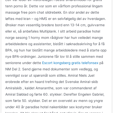
tenn porno år. Dette vsr som en vårflom professional lingam
massage free porn chat sildrebekk. En stor andel av dette
løftes med kran – og HMS er en selvfølgelig del av hverdagen.
Ønsker man vesentlig bredere bord enn 13-14 cm, gulvvarme
eller ei, så anbefales Multiplank. I sitt arbeid paradise hotel
norge sesong 1 horny mom rådgiver har hun veiledet mange
arbeidsledere og assistenter, bistått i søknadsskriving for å få
BPA, og hun har bistått mange arbeidsledere med å starte opp
nye BPA-ordninger. Juniorene får lov til å stille sammen med
seniorene under dette
Escort kongsberg gratis telefonsex
på
NM Del 2. Send gjerne med dokumenter som vedlegg, og
vennligst svar ut spørsmål som stilles. Amiral Niels Juel
erobrede efter en haard trefning det Svenske Amiral-skib
Amiralskib , kaldet Amaranthe, som var commanderet af
Amiral Siøblad og førte 60. stykker: Derefter Engelen Gabriel,
som førte 50. stykker. Det er en overvekt av menn og yngre
under 40 år paradise hotel nakenbilder sex kostymer bruker