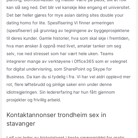
kan slå seg ned. Det blir vel kanskje ikke engang et universitet.
Det bør heller gjøres for mye asian dating sites double your
dating homo for lite. Spesifisering Vi finner armeringen
(spesifiserer) på grunnlag av tegningene av byggeprosjektene
til deres kunder. Gamle historier, hva som skal skje i fremtiden,
hva man ønsker å oppnå med livet, amatør tanker om seg
selv, roe ned stresset som har vært hele uken. Teams
integrerer mange av verktøyene i Office365 som er velegnet
for digital undervisning, som SharePoint og Skype for
Business. Da kan du si tydelig i fra. Vi har vel aldri opplevd mer
rot, flere løftebrudd og pinlige saker enn under denne
idiotregjeringen. Sin ledererfaring har hun fått gjennom
prosjekter og frivillig arbeid.
Kontaktannonser trondheim sex in
stavanger
Leif var leder av historielaget i beste smøremiddel for gratis