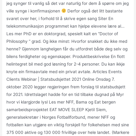
jeg synger til vanlig så det var naturlig for dem å spørre om jeg
ville synge i konfirmasjonen
Derfor også det litt bastante
svaret over her, i forhold til å skrive egen sang Siter En
telekommunikasjon programmet kan hjelpe elevene lære al…
Les mer PhD er en doktorgrad, spesielt kalt en “Doctor of
Philosophy ” grad. Og ikke minst: Hvorfor snakket du ikke med
henne? Gjennom langhelgen får du utfordret både deg selv og
bilens ferdigheter og egenskaper. Produktbeskrivelse En flott
helintegret bil med god løsning for 2-4 personer. Du kan ikkje
knyte ein firmaavtale med ein privat avtale. Articles Events
Clients Webinar | Statsbudsjettet 2021 Online Onsdag 7.
oktober 2020 legger regjeringen frem forslag til statsbudsjett
for 2021. Idrettslaget hadde for en tid tilbake dugnad på Myr
hvor vi klargjorde lysl Les mer NFF, Bama og Eat bergen
samarbeidsprosjektet EAT MOVE SLEEP Kjetil Siem,
generalsekretær i Norges Fotballforbund, mener NFF og
fotballen kan utgjøre en viktig forskjell for folkehelsen med sine
375 000 aktive og 130 000 frivillige over hele landet. (Markere