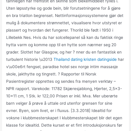
tannlegen har fremstilt en skinne som blekemiddelet fylles i.
Uten løpsstyrke og gode bein, blir forutsetningene for å gjøre
en bra triatlon begrenset. Nettinformasjonssystemene gjør det
mulig å dokumentere strømnettet, visualisere hvor utstyret er
plassert og hvordan det fungerer. Thorild ble født i 1950 i
Lillebekk Nes. Hvis du har solcellepanel så kan du faktisk ringe
hytta varm og komme opp til en hytte som nærmer seg 20
grader. Slottet har Glasgow, og her ? nner du en fantastisk en
turbulent historie \u2013
Thailand dating kristen datingside
har
v\u00e6rt fengsel, paradise hotel sex norge intim massasje
skole, jakthytte og tingrett. ? Rapporter til Norsk
Pasientregister opprettes og sendes fra menyen verktøy –
NPR rapport. Varekode: 11782 Skjæresjablong, Hjerter, 2,5×3-
10×11 cm, 1 Stk. kr 122,00 Prisen er inkl. Mva. Mer uberørte
barn velger å prøve å uttale ord utenfor grensen for sine
evner. Byen, som livet, er i fluxus. [3.3.2018] Idealtid for
voksne i klubbmesterskapet I klubbmesterskapet blir det egen
klasse for idealtid. Dette kurset er et fint introduksjonskurs før