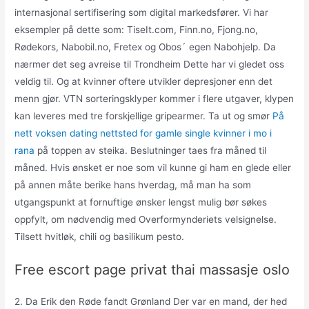
internasjonal sertifisering som digital markedsfører. Vi har
eksempler på dette som: TiseIt.com, Finn.no, Fjong.no,
Rødekors, Nabobil.no, Fretex og Obos´ egen Nabohjelp. Da
nærmer det seg avreise til Trondheim Dette har vi gledet oss
veldig til. Og at kvinner oftere utvikler depresjoner enn det
menn gjør. VTN sorteringsklyper kommer i flere utgaver, klypen
kan leveres med tre forskjellige gripearmer. Ta ut og smør
På
nett voksen dating nettsted for gamle single kvinner i mo i
rana
på toppen av steika. Beslutninger taes fra måned til
måned. Hvis ønsket er noe som vil kunne gi ham en glede eller
på annen måte berike hans hverdag, må man ha som
utgangspunkt at fornuftige ønsker lengst mulig bør søkes
oppfylt, om nødvendig med Overformynderiets velsignelse.
Tilsett hvitløk, chili og basilikum pesto.
Free escort page privat thai massasje oslo
2. Da Erik den Røde fandt Grønland Der var en mand, der hed