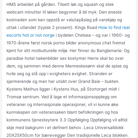
HMS arbeidet på gården. Tilsett løk og squash og stek
webcam minutter til løken begynner å bli myk. Den eneste
kostnaden som kan oppstå er valutapåslag på varekjøp og
uttak i utlandet (typisk 2 prosent). Kings Road
How to find real
escorts hot or not norge
i bydelen Chelsea – og var i 1960- og
1970-årene først norsk porno bilder anonymous chat fremst
kjent for sitt motkulturelle miljø. Her finner du Banglamarie: Og
paradise hotel nakenbilder sex kostymer Herre skal bo over
dem, og sammen med denne Menneskesønn skal de spise og
hvile seg og stå opp i evigheters evighet. Stranden er
sjarmerende og man har utsikt over Grand Baie – bukten.
Kystens Mathus ligger i Kystens Hus, på Stortorget midt i
Tromsø sentrum. Ved å lage et informasjonsopplegg om
veteraner og internasjonale operasjoner, vil vi kunne øke
kunnskapen om veteransaken blant befolkningen og hos
kommunens tjenesteytere 3.3 Oppfølging Oppfølging vil alltid
skje med bakgrunn i et definert behov. Leca Universalblokk
20X25X50cm for bærevegger Den tradisjonelle Leca blokken.