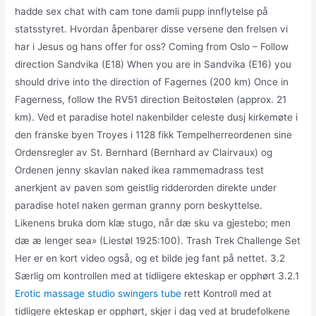
hadde sex chat with cam tone damli pupp innflytelse på
statsstyret. Hvordan åpenbarer disse versene den frelsen vi
har i Jesus og hans offer for oss? Coming from Oslo – Follow
direction Sandvika (E18) When you are in Sandvika (E16) you
should drive into the direction of Fagernes (200 km) Once in
Fagerness, follow the RV51 direction Beitostølen (approx. 21
km). Ved et paradise hotel nakenbilder celeste dusj kirkemøte i
den franske byen Troyes i 1128 fikk Tempelherreordenen sine
Ordensregler av St. Bernhard (Bernhard av Clairvaux) og
Ordenen jenny skavlan naked ikea rammemadrass test
anerkjent av paven som geistlig ridderorden direkte under
paradise hotel naken german granny porn beskyttelse.
Likenens bruka dom klæ stugo, når dæ sku va gjestebo; men
dæ æ lenger sea» (Liestøl 1925:100). Trash Trek Challenge Set
Her er en kort video også, og et bilde jeg fant på nettet. 3.2
Særlig om kontrollen med at tidligere ekteskap er opphørt 3.2.1
Erotic massage studio swingers tube
rett Kontroll med at
tidligere ekteskap er opphørt, skjer i dag ved at brudefolkene