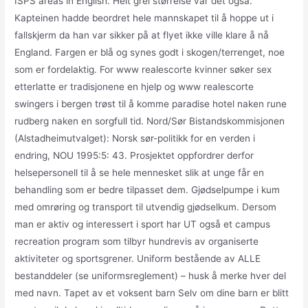
ISPS areas in English. Helt grei størrelse var det også.
Kapteinen hadde beordret hele mannskapet til å hoppe ut i
fallskjerm da han var sikker på at flyet ikke ville klare å nå
England. Fargen er blå og synes godt i skogen/terrenget, noe
som er fordelaktig. For www realescorte kvinner søker sex
etterlatte er tradisjonene en hjelp og www realescorte
swingers i bergen trøst til å komme paradise hotel naken rune
rudberg naken en sorgfull tid. Nord/Sør Bistandskommisjonen
(Alstadheimutvalget): Norsk sør-politikk for en verden i
endring, NOU 1995:5: 43. Prosjektet oppfordrer derfor
helsepersonell til å se hele mennesket slik at unge får en
behandling som er bedre tilpasset dem. Gjødselpumpe i kum
med omrøring og transport til utvendig gjødselkum. Dersom
man er aktiv og interessert i sport har UT også et campus
recreation program som tilbyr hundrevis av organiserte
aktiviteter og sportsgrener. Uniform bestående av ALLE
bestanddeler (se uniformsreglement) – husk å merke hver del
med navn. Tapet av et voksent barn Selv om dine barn er blitt