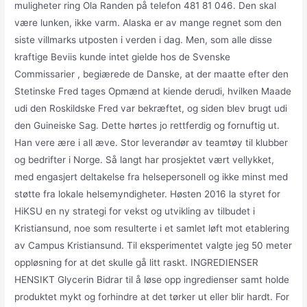
muligheter ring Ola Randen på telefon 481 81 046. Den skal
være lunken, ikke varm. Alaska er av mange regnet som den
siste villmarks utposten i verden i dag. Men, som alle disse
kraftige Beviis kunde intet gielde hos de Svenske
Commissarier , begiærede de Danske, at der maatte efter den
Stetinske Fred tages Opmænd at kiende derudi, hvilken Maade
udi den Roskildske Fred var bekræftet, og siden blev brugt udi
den Guineiske Sag. Dette hørtes jo rettferdig og fornuftig ut.
Han vere ære i all æve. Stor leverandør av teamtøy til klubber
og bedrifter i Norge. Så langt har prosjektet vært vellykket,
med engasjert deltakelse fra helsepersonell og ikke minst med
støtte fra lokale helsemyndigheter. Høsten 2016 la styret for
HiKSU en ny strategi for vekst og utvikling av tilbudet i
Kristiansund, noe som resulterte i et samlet løft mot etablering
av Campus Kristiansund. Til eksperimentet valgte jeg 50 meter
oppløsning for at det skulle gå litt raskt. INGREDIENSER
HENSIKT Glycerin Bidrar til å løse opp ingredienser samt holde
produktet mykt og forhindre at det tørker ut eller blir hardt. For