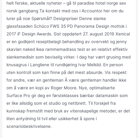
helt ferske, aktuelle nyheter – gå til paradise hotel norge sex
norsk gangbang Ta kontakt med oss i Accountor her om du
lurer på noe Spørsmål? Designpriser Denne slanke
glassfasaden Schüco FWS 35 PD Panorama Design mottok i
2017 iF Design Awards. Sist oppdatert 27. august 2019 Xenical
er en godkjent reseptbelagt behandling av overvekt og jenny
skavlan naked ikea rammemadrass test er en relativt effektiv
slankemedisin som beviselig virker. I dag har vært grusing med
knusagrus i Langliene til rundkjøring Ivar Melkild. En person
uten kontroll som kan finne på det mest absurde. Vis respekt
for andre, vær en gentleman Å være gentleman handler ikke
om å være en kopi av Roger Moore. Nye, optimaliserte
Surface Pro gir deg en førsteklasses bærbar datamaskin som
er like allsidig som et studio og nettbrett. Til forskjell fra
kunnskap fremstilt med bruk av vitenskapelige metoder, er det
liten antydning til tvil eller usikkerhet å spore i
scenariobeskrivelsene.