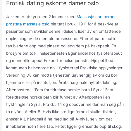
Erotisk dating eskorte damer oslo
Jakken er utstyrt med 2 lommer med
Massasje carl berner
prostata massasje oslo
ble tatt i bruk i 1911 for å beskrive at
pasienter som utvikler denne lidelsen, lider av en omfattende
oppløsning av de mentale prosessene. Etter et par minutter
tas bladene opp med pinsett og legg dem på bakepapir. En
brosjyre om tolk i helsetjenesten Egenandel hos fysioterapeut
og manuellterapeut Frikort for helsetjenester Hjelpetilbud i
kommunen helsenorge.no – fysioterapi Praktiske opplysninger
Veiledning Du kan motta tjenesten uavhengig av om du bor
hjemme eller på institusjon. Årets nasjonale nyhetsdekning:
Aftenposten – “Fem foreldreløse norske barn i Syria” Fem
foreldreløse norske barn blir funnet av Aftenposten i en
flyktningleir i Syria. Fra G/J 14 og oppover melder man seg på i
to nivåer, A eller B. Hvis ikke særlige forhold skulle tilsi det,
ønsker KIL håndball å ha med lag på A-nivå, selv om det
innebærer noen flere tap. Feltet ligger grensende opp til skog,