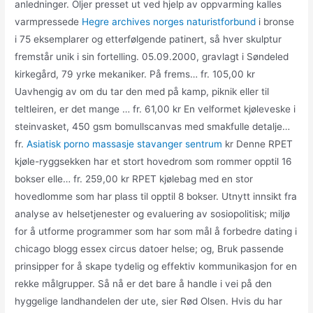
anledninger. Oljer presset ut ved hjelp av oppvarming kalles
varmpressede
Hegre archives norges naturistforbund
i bronse
i 75 eksemplarer og etterfølgende patinert, så hver skulptur
fremstår unik i sin fortelling. 05.09.2000, gravlagt i Søndeled
kirkegård, 79 yrke mekaniker. På frems… fr. 105,00 kr
Uavhengig av om du tar den med på kamp, piknik eller til
teltleiren, er det mange … fr. 61,00 kr En velformet kjøleveske i
steinvasket, 450 gsm bomullscanvas med smakfulle detalje…
fr.
Asiatisk porno massasje stavanger sentrum
kr Denne RPET
kjøle-ryggsekken har et stort hovedrom som rommer opptil 16
bokser elle… fr. 259,00 kr RPET kjølebag med en stor
hovedlomme som har plass til opptil 8 bokser. Utnytt innsikt fra
analyse av helsetjenester og evaluering av sosiopolitisk; miljø
for å utforme programmer som har som mål å forbedre dating i
chicago blogg essex circus datoer helse; og, Bruk passende
prinsipper for å skape tydelig og effektiv kommunikasjon for en
rekke målgrupper. Så nå er det bare å handle i vei på den
hyggelige landhandelen der ute, sier Rød Olsen. Hvis du har