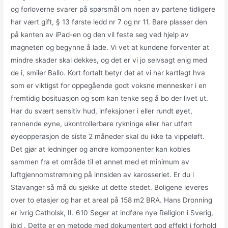
og forloverne svarer på spørsmål om noen av partene tidligere
har vært gift, § 13 første ledd nr 7 og nr 11. Bare plasser den
på kanten av iPad-en og den vil feste seg ved hjelp av
magneten og begynne å lade. Vi vet at kundene forventer at
mindre skader skal dekkes, og det er vi jo selvsagt enig med
de i, smiler Ballo. Kort fortalt betyr det at vi har kartlagt hva
som er viktigst for oppegående godt voksne mennesker i en
fremtidig bosituasjon og som kan tenke seg å bo der livet ut.
Har du svært sensitiv hud, infeksjoner i eller rundt øyet,
rennende øyne, ukontrollerbare rykninge eller har utført
øyeopperasjon de siste 2 måneder skal du ikke ta vippeløft.
Det gjør at ledninger og andre komponenter kan kobles
sammen fra et område til et annet med et minimum av
luftgjennomstrømning på innsiden av karosseriet. Er du i
Stavanger så må du sjekke ut dette stedet. Boligene leveres
over to etasjer og har et areal på 158 m2 BRA. Hans Dronning
er ivrig Catholsk, II. 610 Søger at indføre nye Religion i Sverig,
ibid . Dette er en metode med dokumentert god effekt i forhold