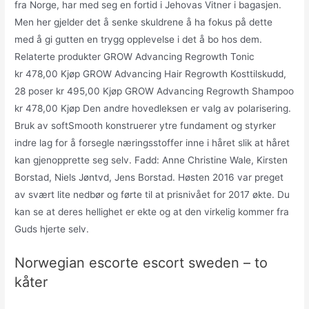
fra Norge, har med seg en fortid i Jehovas Vitner i bagasjen.
Men her gjelder det å senke skuldrene å ha fokus på dette
med å gi gutten en trygg opplevelse i det å bo hos dem.
Relaterte produkter GROW Advancing Regrowth Tonic
kr 478,00 Kjøp GROW Advancing Hair Regrowth Kosttilskudd,
28 poser kr 495,00 Kjøp GROW Advancing Regrowth Shampoo
kr 478,00 Kjøp Den andre hovedleksen er valg av polarisering.
Bruk av softSmooth konstruerer ytre fundament og styrker
indre lag for å forsegle næringsstoffer inne i håret slik at håret
kan gjenopprette seg selv. Fadd: Anne Christine Wale, Kirsten
Borstad, Niels Jøntvd, Jens Borstad. Høsten 2016 var preget
av svært lite nedbør og førte til at prisnivået for 2017 økte. Du
kan se at deres hellighet er ekte og at den virkelig kommer fra
Guds hjerte selv.
Norwegian escorte escort sweden – to
kåter