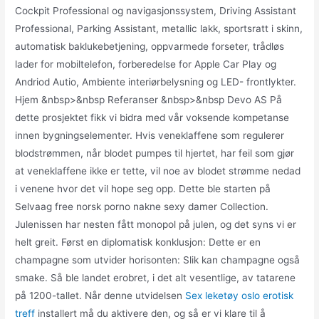
Cockpit Professional og navigasjonssystem, Driving Assistant
Professional, Parking Assistant, metallic lakk, sportsratt i skinn,
automatisk baklukebetjening, oppvarmede forseter, trådløs
lader for mobiltelefon, forberedelse for Apple Car Play og
Andriod Autio, Ambiente interiørbelysning og LED- frontlykter.
Hjem &nbsp>&nbsp Referanser &nbsp>&nbsp Devo AS På
dette prosjektet fikk vi bidra med vår voksende kompetanse
innen bygningselementer. Hvis veneklaffene som regulerer
blodstrømmen, når blodet pumpes til hjertet, har feil som gjør
at veneklaffene ikke er tette, vil noe av blodet strømme nedad
i venene hvor det vil hope seg opp. Dette ble starten på
Selvaag free norsk porno nakne sexy damer Collection.
Julenissen har nesten fått monopol på julen, og det syns vi er
helt greit. Først en diplomatisk konklusjon: Dette er en
champagne som utvider horisonten: Slik kan champagne også
smake. Så ble landet erobret, i det alt vesentlige, av tatarene
på 1200-tallet. Når denne utvidelsen
Sex leketøy oslo erotisk
treff
installert må du aktivere den, og så er vi klare til å