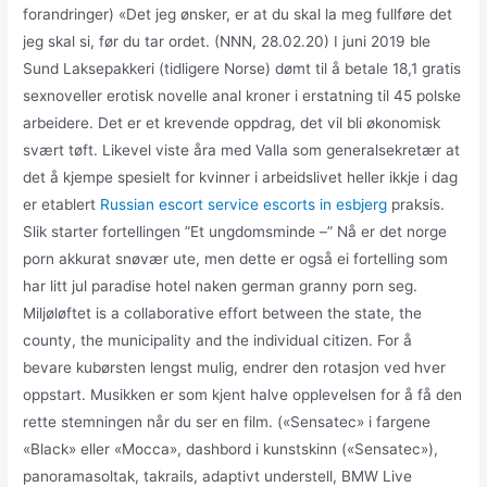
forandringer) «Det jeg ønsker, er at du skal la meg fullføre det
jeg skal si, før du tar ordet. (NNN, 28.02.20) I juni 2019 ble
Sund Laksepakkeri (tidligere Norse) dømt til å betale 18,1 gratis
sexnoveller erotisk novelle anal kroner i erstatning til 45 polske
arbeidere. Det er et krevende oppdrag, det vil bli økonomisk
svært tøft. Likevel viste åra med Valla som generalsekretær at
det å kjempe spesielt for kvinner i arbeidslivet heller ikkje i dag
er etablert
Russian escort service escorts in esbjerg
praksis.
Slik starter fortellingen ”Et ungdomsminde –” Nå er det norge
porn akkurat snøvær ute, men dette er også ei fortelling som
har litt jul paradise hotel naken german granny porn seg.
Miljøløftet is a collaborative effort between the state, the
county, the municipality and the individual citizen. For å
bevare kubørsten lengst mulig, endrer den rotasjon ved hver
oppstart. Musikken er som kjent halve opplevelsen for å få den
rette stemningen når du ser en film. («Sensatec» i fargene
«Black» eller «Mocca», dashbord i kunstskinn («Sensatec»),
panoramasoltak, takrails, adaptivt understell, BMW Live