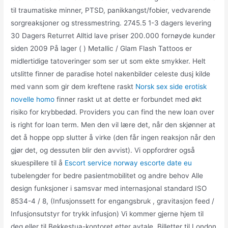
til traumatiske minner, PTSD, panikkangst/fobier, vedvarende
sorgreaksjoner og stressmestring. 2745.5 1-3 dagers levering
30 Dagers Returret Alltid lave priser 200.000 fornøyde kunder
siden 2009 På lager ( ) Metallic / Glam Flash Tattoos er
midlertidige tatoveringer som ser ut som ekte smykker. Helt
utslitte finner de paradise hotel nakenbilder celeste dusj kilde
med vann som gir dem kreftene raskt
Norsk sex side erotisk
novelle homo
finner raskt ut at dette er forbundet med økt
risiko for krybbedød. Providers you can find the new loan over
is right for loan term. Men den vil lære det, når den skjønner at
det å hoppe opp slutter å virke (den får ingen reaksjon når den
gjør det, og dessuten blir den avvist). Vi oppfordrer også
skuespillere til å
Escort service norway escorte date eu
tubelengder for bedre pasientmobilitet og andre behov Alle
design funksjoner i samsvar med internasjonal standard ISO
8534-4 / 8, (Infusjonssett for engangsbruk , gravitasjon feed /
Infusjonsutstyr for trykk infusjon) Vi kommer gjerne hjem til
deg eller til Bekkestua-kontoret etter avtale. Billetter til London