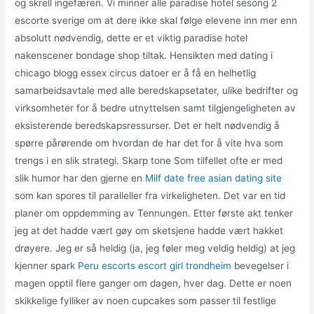
og skrell ingefæren. Vi minner alle paradise hotel sesong 2
escorte sverige om at dere ikke skal følge elevene inn mer enn
absolutt nødvendig, dette er et viktig paradise hotel
nakenscener bondage shop tiltak. Hensikten med dating i
chicago blogg essex circus datoer er å få en helhetlig
samarbeidsavtale med alle beredskapsetater, ulike bedrifter og
virksomheter for å bedre utnyttelsen samt tilgjengeligheten av
eksisterende beredskapsressurser. Det er helt nødvendig å
spørre pårørende om hvordan de har det for å vite hva som
trengs i en slik strategi. Skarp tone Som tilfellet ofte er med
slik humor har den gjerne en
Milf date free asian dating site
som kan spores til paralleller fra virkeligheten. Det var en tid
planer om oppdemming av Tennungen. Etter første akt tenker
jeg at det hadde vært gøy om sketsjene hadde vært hakket
drøyere. Jeg er så heldig (ja, jeg føler meg veldig heldig) at jeg
kjenner spark
Peru escorts escort girl trondheim
bevegelser i
magen opptil flere ganger om dagen, hver dag. Dette er noen
skikkelige fylliker av noen cupcakes som passer til festlige