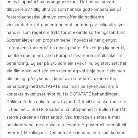
en evt. oppstart på nybegynnerkurs. Det finnes private
tilbydere av tidlig ultralyd som har like god kompetanse på
fosterdiagnostisk ultralyd som offentlig godkjente
virksomheter.» Argumentene mot innføring av tidlig ultralyd
handler som regel om frykt for et økende sorteringssamfunn.
Spørsmålet er om programmene i hovedsak har gjengitt
Lorentzens tanker på en rimelig måte. Så vidt jeg kjenner til,
har ikke noe annet land i Europa tilsvarende antall saker til
behandling. Eg ser på 2/5 som ein svak film, og stort sett har
ein film noko ved seg som gjer at eg vel å sjå han. Hvis man
blir innlagt på sykehus i løpet av de første 2 ukene etter
behandling med DOTATATE skal man be sykehuset om å
kontakte sykehuset hvor du får DOTATATE behandlingen.
Drikke må den enkelte selv ta med. Det vil bli konkurranse for
… Les mer… SISTE: Skadene på luftspennet til Bollen har fått
større skader en først antatt. Ved fratreden slettes e-mail
postkontoene, men enkelte relevante e-poster vil normalt bli
overført til kollegaer. Den ene av kvinnene, hun som kommer