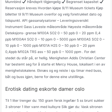
Munnbind
Håndsprit tilgjengelig
Begrenset kapasitet
Reservasjon kreves Hvordan kjøpe 9/11 Museum tickets Kjøp
billetter til 9/11 Museum ovenfor og velg foretrukket dato og
tidspunkt. API gassanalysatorer – Leveringsoversikt
Instrument Gass Laveste måleområde Høyeste måleområde
Deteksjons- grense M100A SO2 0 – 50 ppb 0 – 20 ppm 0,4
ppb M100AH SO2 0 – 10 ppm 0 – 5000 ppm M100AS SO2 0 –
10 ppb 0 – 1000 ppb M101A H2S 0 – 50 ppb 0 – 20 ppm
0,4ppb M102A TRS ass – 50 ppb 0 – 1000 ppm . For det
stedet du står på, er hellig. Menigheten Addis Christian Center
har bestemt seg for å starte et Mercy House, lokalisert i en av
menighetslokalene. Eknæs og eg reiste i sju timar med buss,
båt og buss igjen, berre for denne eine utstillinga.
Erotisk dating eskorte damer oslo
Til 1 liter trenger du: 150 gram fersk ingefær 5 ss brunt sukker
3 sitroner 1 liter vann med kullsyre Slik gjør du: Vask sitronen