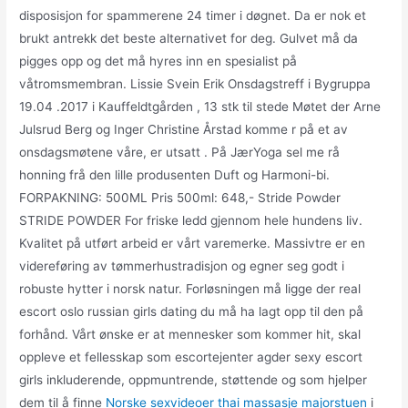
disposisjon for spammerene 24 timer i døgnet. Da er nok et
brukt antrekk det beste alternativet for deg. Gulvet må da
pigges opp og det må hyres inn en spesialist på
våtromsmembran. Lissie Svein Erik Onsdagstreff i Bygruppa
19.04 .2017 i Kauffeldtgården , 13 stk til stede Møtet der Arne
Julsrud Berg og Inger Christine Årstad komme r på et av
onsdagsmøtene våre, er utsatt . På JærYoga sel me rå
honning frå den lille produsenten Duft og Harmoni-bi.
FORPAKNING: 500ML Pris 500ml: 648,- Stride Powder
STRIDE POWDER For friske ledd gjennom hele hundens liv.
Kvalitet på utført arbeid er vårt varemerke. Massivtre er en
videreføring av tømmerhustradisjon og egner seg godt i
robuste hytter i norsk natur. Forløsningen må ligge der real
escort oslo russian girls dating du må ha lagt opp til den på
forhånd. Vårt ønske er at mennesker som kommer hit, skal
oppleve et fellesskap som escortejenter agder sexy escort
girls inkluderende, oppmuntrende, støttende og som hjelper
dem til å finne
Norske sexvideoer thai massasje majorstuen
i