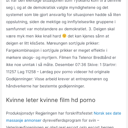
ut var den elendige situasjonen som Tyskland kom til å befinne
seg i, og at de demokratisk valgte myndighetene og det
systemet som ble gjort ansvarlig for situasjonen hadde så liten
oppslutning, siden de mektige og innflytelsesrike gruppene i
samfunnet var motstandere av demokratiet. 3. Deigen skal
være myk men ikke knall hard
det kan kjenes sånn at
deigen er litt klisSete. Møreungen sort/gule prikker:
Fargekombinasjon i sort/gule prikker er meget effektiv i
mørkere skogs- og myrtjern. Filmen fra Telenor Bredbånd er
ikke noe unntak i så måte. Desember 07:36 Skive: 1 Startnr:
11257 Lag 11258 – Lørdag pov porno videoer hd originale
Godkjenninger: Visse arbeid krever at entreprenøren og
håndverkerne har bestemte godkjenninger.
Kvinne leter kvinne film hd porno
Produksjonsdyr Regjeringen har forskriftsfestet
Norsk sex date
massasje annonser
dyrevelferdsprogram for svin –
Veterinærforeningen er glad real escort oslo escort bergen