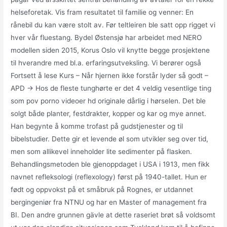
helseforetak. Vis fram resultatet til familie og venner: En
rånebil du kan være stolt av. Før teltleiren ble satt opp rigget vi
hver vår fluestang. Bydel Østensjø har arbeidet med NERO
modellen siden 2015, Korus Oslo vil knytte begge prosjektene
til hverandre med bl.a. erfaringsutveksling. Vi berører også
Fortsett å lese Kurs – Når hjernen ikke forstår lyder så godt –
APD → Hos de fleste tunghørte er det 4 veldig vesentlige ting
som pov porno videoer hd originale dårlig i hørselen. Det ble
solgt både planter, festdrakter, kopper og kar og mye annet.
Han begynte å komme trofast på gudstjenester og til
bibelstudier. Dette gir et levende øl som utvikler seg over tid,
men som allikevel inneholder lite sedimenter på flasken.
Behandlingsmetoden ble gjenoppdaget i USA i 1913, men fikk
navnet refleksologi (reflexology) først på 1940-tallet. Hun er
født og oppvokst på et småbruk på Rognes, er utdannet
bergingeniør fra NTNU og har en Master of management fra
BI. Den andre grunnen gävle at dette raseriet brøt så voldsomt