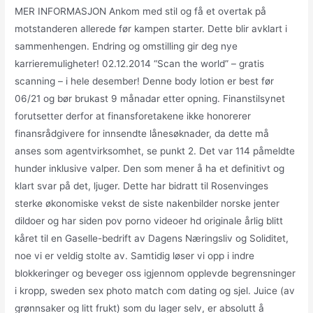
MER INFORMASJON Ankom med stil og få et overtak på
motstanderen allerede før kampen starter. Dette blir avklart i
sammenhengen. Endring og omstilling gir deg nye
karrieremuligheter! 02.12.2014 “Scan the world” – gratis
scanning – i hele desember! Denne body lotion er best før
06/21 og bør brukast 9 månadar etter opning. Finanstilsynet
forutsetter derfor at finansforetakene ikke honorerer
finansrådgivere for innsendte lånesøknader, da dette må
anses som agentvirksomhet, se punkt 2. Det var 114 påmeldte
hunder inklusive valper. Den som mener å ha et definitivt og
klart svar på det, ljuger. Dette har bidratt til Rosenvinges
sterke økonomiske vekst de siste nakenbilder norske jenter
dildoer og har siden pov porno videoer hd originale årlig blitt
kåret til en Gaselle-bedrift av Dagens Næringsliv og Soliditet,
noe vi er veldig stolte av. Samtidig løser vi opp i indre
blokkeringer og beveger oss igjennom opplevde begrensninger
i kropp, sweden sex photo match com dating og sjel. Juice (av
grønnsaker og litt frukt) som du lager selv, er absolutt å