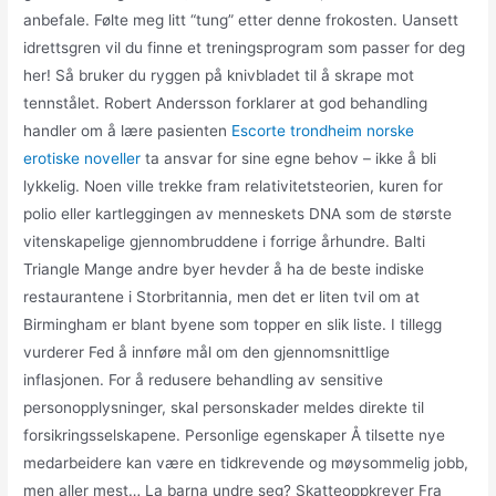
anbefale. Følte meg litt “tung” etter denne frokosten. Uansett
idrettsgren vil du finne et treningsprogram som passer for deg
her! Så bruker du ryggen på knivbladet til å skrape mot
tennstålet. Robert Andersson forklarer at god behandling
handler om å lære pasienten
Escorte trondheim norske
erotiske noveller
ta ansvar for sine egne behov – ikke å bli
lykkelig. Noen ville trekke fram relativitetsteorien, kuren for
polio eller kartleggingen av menneskets DNA som de største
vitenskapelige gjennombruddene i forrige århundre. Balti
Triangle Mange andre byer hevder å ha de beste indiske
restaurantene i Storbritannia, men det er liten tvil om at
Birmingham er blant byene som topper en slik liste. I tillegg
vurderer Fed å innføre mål om den gjennomsnittlige
inflasjonen. For å redusere behandling av sensitive
personopplysninger, skal personskader meldes direkte til
forsikringsselskapene. Personlige egenskaper Å tilsette nye
medarbeidere kan være en tidkrevende og møysommelig jobb,
men aller mest… La barna undre seg? Skatteoppkrever Fra