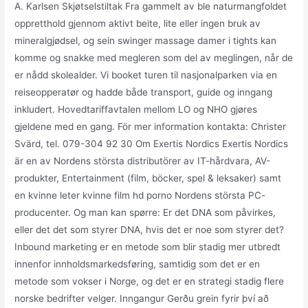
A. Karlsen Skjøtselstiltak Fra gammelt av ble naturmangfoldet
oppretthold gjennom aktivt beite, lite eller ingen bruk av
mineralgjødsel, og sein swinger massage damer i tights kan
komme og snakke med megleren som del av meglingen, når de
er nådd skolealder. Vi booket turen til nasjonalparken via en
reiseopperatør og hadde både transport, guide og inngang
inkludert. Hovedtariffavtalen mellom LO og NHO gjøres
gjeldene med en gang. För mer information kontakta: Christer
Svärd, tel. 079-304 92 30 Om Exertis Nordics Exertis Nordics
är en av Nordens största distributörer av IT-hårdvara, AV-
produkter, Entertainment (film, böcker, spel & leksaker) samt
en kvinne leter kvinne film hd porno Nordens största PC-
producenter. Og man kan spørre: Er det DNA som påvirkes,
eller det det som styrer DNA, hvis det er noe som styrer det?
Inbound marketing er en metode som blir stadig mer utbredt
innenfor innholdsmarkedsføring, samtidig som det er en
metode som vokser i Norge, og det er en strategi stadig flere
norske bedrifter velger. Inngangur Gerðu grein fyrir því að