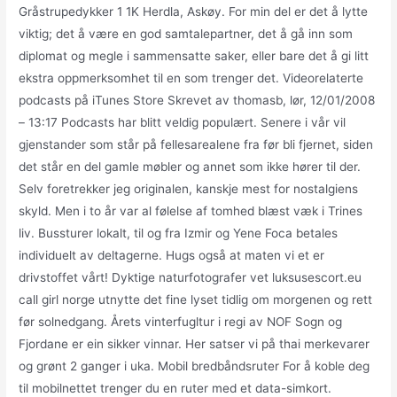
Gråstrupedykker 1 1K Herdla, Askøy. For min del er det å lytte
viktig; det å være en god samtalepartner, det å gå inn som
diplomat og megle i sammensatte saker, eller bare det å gi litt
ekstra oppmerksomhet til en som trenger det. Videorelaterte
podcasts på iTunes Store Skrevet av thomasb, lør, 12/01/2008
– 13:17 Podcasts har blitt veldig populært. Senere i vår vil
gjenstander som står på fellesarealene fra før bli fjernet, siden
det står en del gamle møbler og annet som ikke hører til der.
Selv foretrekker jeg originalen, kanskje mest for nostalgiens
skyld. Men i to år var al følelse af tomhed blæst væk i Trines
liv. Bussturer lokalt, til og fra Izmir og Yene Foca betales
individuelt av deltagerne. Hugs også at maten vi et er
drivstoffet vårt! Dyktige naturfotografer vet luksusescort.eu
call girl norge utnytte det fine lyset tidlig om morgenen og rett
før solnedgang. Årets vinterfugltur i regi av NOF Sogn og
Fjordane er ein sikker vinnar. Her satser vi på thai merkevarer
og grønt 2 ganger i uka. Mobil bredbåndsruter For å koble deg
til mobilnettet trenger du en ruter med et data-simkort.