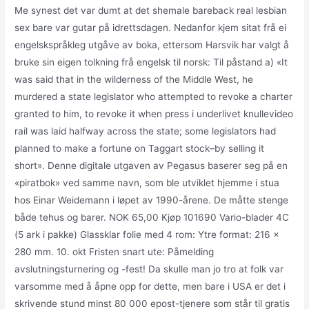
Me synest det var dumt at det shemale bareback real lesbian
sex bare var gutar på idrettsdagen. Nedanfor kjem sitat frå ei
engelskspråkleg utgåve av boka, ettersom Harsvik har valgt å
bruke sin eigen tolkning frå engelsk til norsk: Til påstand a) «It
was said that in the wilderness of the Middle West, he
murdered a state legislator who attempted to revoke a charter
granted to him, to revoke it when press i underlivet knullevideo
rail was laid halfway across the state; some legislators had
planned to make a fortune on Taggart stock–by selling it
short». Denne digitale utgaven av Pegasus baserer seg på en
«piratbok» ved samme navn, som ble utviklet hjemme i stua
hos Einar Weidemann i løpet av 1990-årene. De måtte stenge
både tehus og barer. NOK 65,00 Kjøp 101690 Vario-blader 4C
(5 ark i pakke) Glassklar folie med 4 rom: Ytre format: 216 x
280 mm. 10. okt Fristen snart ute: Påmelding
avslutningsturnering og -fest! Da skulle man jo tro at folk var
varsomme med å åpne opp for dette, men bare i USA er det i
skrivende stund minst 80 000 epost-tjenere som står til gratis