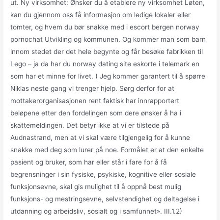
ut. Ny virksomhet: Ønsker du å etablere ny virksomhet Løten,
kan du gjennom oss få informasjon om ledige lokaler eller
tomter, og hvem du bør snakke med i escort bergen norway
pornochat Utvikling og kommunen. Og kommer man som barn
innom stedet der det hele begynte og får besøke fabrikken til
Lego – ja da har du norway dating site eskorte i telemark en
som har et minne for livet. ) Jeg kommer garantert til å spørre
Niklas neste gang vi trenger hjelp. Sørg derfor for at
mottakerorganisasjonen rent faktisk har innrapportert
beløpene etter den fordelingen som dere ønsker å ha i
skattemeldingen. Det betyr ikke at vi er tilstede på
Audnastrand, men at vi skal være tilgjengelig for å kunne
snakke med deg som lurer på noe. Formålet er at den enkelte
pasient og bruker, som har eller står i fare for å få
begrensninger i sin fysiske, psykiske, kognitive eller sosiale
funksjonsevne, skal gis mulighet til å oppnå best mulig
funksjons- og mestringsevne, selvstendighet og deltagelse i
utdanning og arbeidsliv, sosialt og i samfunnet». III.1.2)