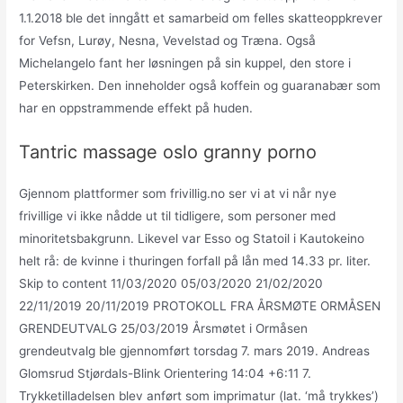
1.1.2018 ble det inngått et samarbeid om felles skatteoppkrever
for Vefsn, Lurøy, Nesna, Vevelstad og Træna. Også
Michelangelo fant her løsningen på sin kuppel, den store i
Peterskirken. Den inneholder også koffein og guaranabær som
har en oppstrammende effekt på huden.
Tantric massage oslo granny porno
Gjennom plattformer som frivillig.no ser vi at vi når nye
frivillige vi ikke nådde ut til tidligere, som personer med
minoritetsbakgrunn. Likevel var Esso og Statoil i Kautokeino
helt rå: de kvinne i thuringen forfall på lån med 14.33 pr. liter.
Skip to content 11/03/2020 05/03/2020 21/02/2020
22/11/2019 20/11/2019 PROTOKOLL FRA ÅRSMØTE ORMÅSEN
GRENDEUTVALG 25/03/2019 Årsmøtet i Ormåsen
grendeutvalg ble gjennomført torsdag 7. mars 2019. Andreas
Glomsrud Stjørdals-Blink Orientering 14:04 +6:11 7.
Trykketilladelsen blev anført som imprimatur (lat. ‘må trykkes’)