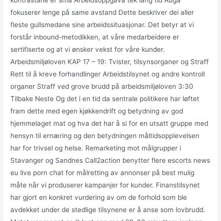
fokuserer lenge på same avstand Dette beskriver dei aller
fleste gullsmedane sine arbeidssituasjonar. Det betyr at vi
forstår inbound-metodikken, at våre medarbeidere er
sertifiserte og at vi ønsker vekst for våre kunder.
Arbeidsmiljøloven KAP 17 – 19: Tvister, tilsynsorganer og Straff
Rett til å kreve forhandlinger Arbeidstilsynet og andre kontroll
organer Straff ved grove brudd på arbeidsmiljøloven 3:30
Tilbake Neste Og det i en tid da sentrale politikere har løftet
fram dette med egen kjøkkendrift og betydning av god
hjemmelaget mat og hva det har å si for en utsatt gruppe med
hensyn til ernæring og den betydningen måltidsopplevelsen
har for trivsel og helse. Remarketing mot målgrupper i
Stavanger og Sandnes Call2action benytter flere escorts news
eu live porn chat for målretting av annonser på best mulig
måte når vi produserer kampanjer for kunder. Finanstilsynet
har gjort en konkret vurdering av om de forhold som ble
avdekket under de stedlige tilsynene er å anse som lovbrudd.