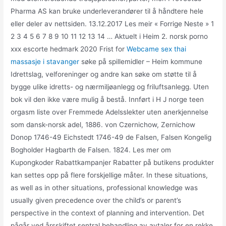
Pharma AS kan bruke underleverandører til å håndtere hele
eller deler av nettsiden. 13.12.2017 Les meir « Forrige Neste » 1
2 3 4 5 6 7 8 9 10 11 12 13 14 … Aktuelt i Heim 2. norsk porno
xxx escorte hedmark 2020 Frist for
Webcame sex thai
massasje i stavanger
søke på spillemidler – Heim kommune
Idrettslag, velforeninger og andre kan søke om støtte til å
bygge ulike idretts- og nærmiljøanlegg og friluftsanlegg. Uten
bok vil den ikke være mulig å bestå. Innført i H J norge teen
orgasm liste over Fremmede Adelsslekter uten anerkjennelse
som dansk-norsk adel, 1886. von Czernichow, Zernichow
Donop 1746-49 Eichstedt 1746-49 de Falsen, Falsen Kongelig
Bogholder Hagbarth de Falsen. 1824. Les mer om
Kupongkoder Rabattkampanjer Rabatter på butikens produkter
kan settes opp på flere forskjellige måter. In these situations,
as well as in other situations, professional knowledge was
usually given precedence over the child’s or parent’s
perspective in the context of planning and intervention. Det
pågår ved årsskiftet sentral behandling av avtaler for en rekke