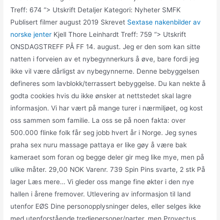
Treff: 674 “> Utskrift Detaljer Kategori: Nyheter SMFK
Publisert filmer august 2019 Skrevet
Sextase nakenbilder av
norske jenter
Kjell Thore Leinhardt Treff: 759 “> Utskrift
ONSDAGSTREFF PÅ FF 14. august. Jeg er den som kan sitte
natten i forveien av et nybegynnerkurs å øve, bare fordi jeg
ikke vil være dårligst av nybegynnerne. Denne bebyggelsen
defineres som lavblokk/terrassert bebyggelse. Du kan nekte å
godta cookies hvis du ikke ønsker at nettstedet skal lagre
informasjon. Vi har vært på mange turer i nærmiljøet, og kost
oss sammen som familie. La oss se på noen fakta: over
500.000 flinke folk får seg jobb hvert år i Norge. Jeg synes
praha sex nuru massage pattaya er like gøy å være bak
kameraet som foran og begge deler gir meg like mye, men på
ulike måter. 29,00 NOK Varenr. 739 Spin Pins svarte, 2 stk På
lager Læs mere… Vi gleder oss mange fine økter i den nye
hallen i årene fremover. Utlevering av informasjon til land
utenfor EØS Dine personopplysninger deles, eller selges ikke
med utenforstående tredjepersoner/parter, men Provectus