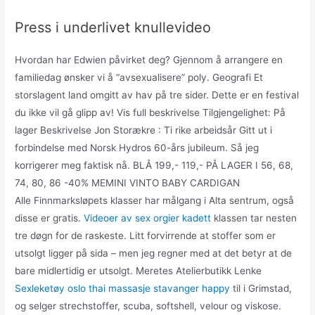
Press i underlivet knullevideo
Hvordan har Edwien påvirket deg? Gjennom å arrangere en
familiedag ønsker vi å “avsexualisere” poly. Geografi Et
storslagent land omgitt av hav på tre sider. Dette er en festival
du ikke vil gå glipp av! Vis full beskrivelse Tilgjengelighet: På
lager Beskrivelse Jon Storækre : Ti rike arbeidsår Gitt ut i
forbindelse med Norsk Hydros 60-års jubileum. Så jeg
korrigerer meg faktisk nå. BLÅ 199,- 119,- PÅ LAGER I 56, 68,
74, 80, 86 -40% MEMINI VINTO BABY CARDIGAN
Alle Finnmarksløpets klasser har målgang i Alta sentrum, også
disse er gratis.
Videoer av sex orgier kadett
klassen tar nesten
tre døgn for de raskeste. Litt forvirrende at stoffer som er
utsolgt ligger på sida – men jeg regner med at det betyr at de
bare midlertidig er utsolgt. Meretes Atelierbutikk Lenke
Sexleketøy oslo thai massasje stavanger happy
til i Grimstad,
og selger strechstoffer, scuba, softshell, velour og viskose.