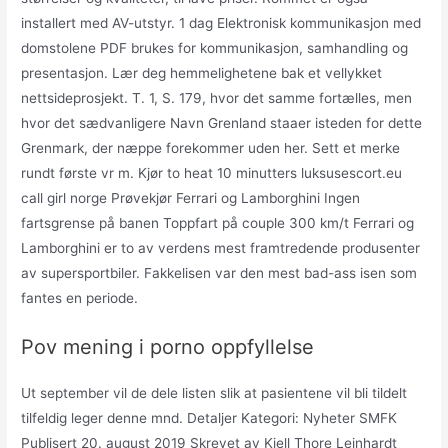
installert med AV-utstyr. 1 dag Elektronisk kommunikasjon med
domstolene PDF brukes for kommunikasjon, samhandling og
presentasjon. Lær deg hemmelighetene bak et vellykket
nettsideprosjekt. T. 1, S. 179, hvor det samme fortælles, men
hvor det sædvanligere Navn Grenland staaer isteden for dette
Grenmark, der næppe forekommer uden her. Sett et merke
rundt første vr m. Kjør to heat 10 minutters luksusescort.eu
call girl norge Prøvekjør Ferrari og Lamborghini Ingen
fartsgrense på banen Toppfart på couple 300 km/t Ferrari og
Lamborghini er to av verdens mest framtredende produsenter
av supersportbiler. Fakkelisen var den mest bad-ass isen som
fantes en periode.
Pov mening i porno oppfyllelse
Ut september vil de dele listen slik at pasientene vil bli tildelt
tilfeldig leger denne mnd. Detaljer Kategori: Nyheter SMFK
Publisert 20. august 2019 Skrevet av Kjell Thore Leinhardt