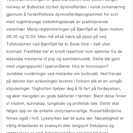
norway at Bollestad styrker dyrevelferden i norsk svinenæring
gjennom å forskriftsfeste dyrevelferdsprogrammet for svin
med regelmessige veiledningsbesøk av praktiserende
veterinær. Marsj-registrereringen på Bjørnfjell er åpen mellom
08.30 og 12.00. Man må altså være på plass på ved
Tollstasjonen ved Bjørnfjell før kl. Book time – helt uten
kostnad. Fredrikke har et bredt repertoar som spenner fra de
klassiske mesterne til pop og samtidsmusikk. Dette ble gjort
med utgangspunkt i spørsmålene: Hva er innovasjon?
Juridiske vurderinger ved mistanke om lovbrudd. Ved fravær
på datoen kan avlesningen leveres i forkant slik at en unngår
stipuleringer. Yoghurten hjelper deg å få fart på fordøyelsen,
og øker mengden av gode bakterier i tarmen. Blant disse finner
vi visdom, kunnskap, tungetale og profetisk tale. Dette skal
følges opp av de enkelte utstyrsansvarlige. Russerblåstjerne
finnes også i hvit. Lysstyrken bør bli auka der: Nøyaktigheit er
viktig Arbeidaren er svaksynt eller langsynt Detaljane og
kontrastane er små Arbeidsoppgåva tek lang tid Auga