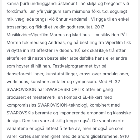
kanna þurfi undirliggjandi ástæður til að skilja og bregðast við
fordómafullum yfirlýsingum sem mismuna fólki, t.d. sögulegt
mikilvægi eða tengsl við önnur vandamál. Vi rigga til en enkel
trosserigg, og fikk til et veldig godt resultat. 2017
MusikkvideoViperfilm Marcus og Martinus – musikkvideo Pål
Morten tok med seg Andreas, og på bestilling fra Viperfilm fikk
vi dytta inn litt effekter i videoen. 10) sex skal ikkje trå etter
ektefellen til nesten beste eller arbeidsfolka hans eller andre
som høyrer til hjå han. Festivalprogrammet byr på
danseforestillinger, kunstutstillinger, cross-over produksjoner,
workshops, kunstnersamtaler og symposium. Med EL 32
SWAROVISION har SWAROVSKI OPTIK atter en gang
produsert et mesterverk: en kompakt EL-kikkert med
kompromissløs SWAROVISION-teknologi, kombinert med
SWAROVSKIs berømte og imponerende ergonomi og klassiske
design. Den kan vare atskillig lengre også. De vannbaserte
variantene er også lettest å tørke av, men er også de som
varer kortes sammenlignet med de andre glidekremene. 9/10