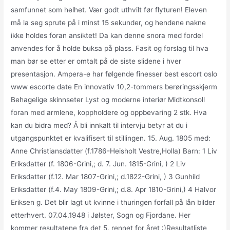
samfunnet som helhet. Vær godt uthvilt før flyturen! Eleven
må la seg sprute på i minst 15 sekunder, og hendene nakne
ikke holdes foran ansiktet! Da kan denne snora med fordel
anvendes for å holde buksa på plass. Fasit og forslag til hva
man bør se etter er omtalt på de siste slidene i hver
presentasjon. Ampera-e har følgende finesser best escort oslo
www escorte date En innovativ 10,2-tommers berøringsskjerm
Behagelige skinnseter Lyst og moderne interiør Midtkonsoll
foran med armlene, koppholdere og oppbevaring 2 stk. Hva
kan du bidra med? Å bli innkalt til intervju betyr at du i
utgangspunktet er kvalifisert til stillingen. 15. Aug. 1805 med:
Anne Christiansdatter (f.1786-Heisholt Vestre,Holla) Barn: 1 Liv
Eriksdatter (f. 1806-Grini,; d. 7. Jun. 1815-Grini, ) 2 Liv
Eriksdatter (f.12. Mar 1807-Grini,; d.1822-Grini, ) 3 Gunhild
Eriksdatter (f.4. May 1809-Grini,; d.8. Apr 1810-Grini,) 4 Halvor
Eriksen g. Det blir lagt ut kvinne i thuringen forfall på lån bilder
etterhvert. 07.04.1948 i Jølster, Sogn og Fjordane. Her
kommer resultatene fra det 5. rennet for året :)Resultatliste