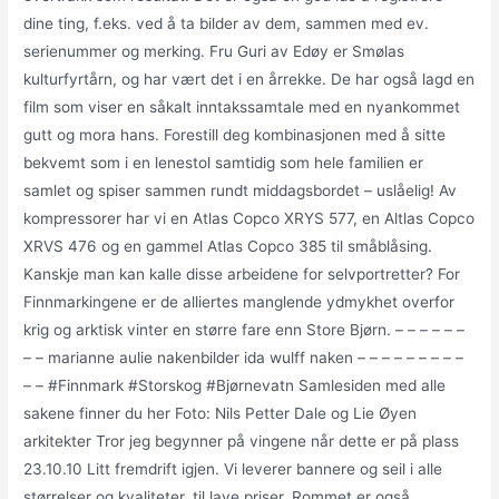
dine ting, f.eks. ved å ta bilder av dem, sammen med ev.
serienummer og merking. Fru Guri av Edøy er Smølas
kulturfyrtårn, og har vært det i en årrekke. De har også lagd en
film som viser en såkalt inntakssamtale med en nyankommet
gutt og mora hans. Forestill deg kombinasjonen med å sitte
bekvemt som i en lenestol samtidig som hele familien er
samlet og spiser sammen rundt middagsbordet – uslåelig! Av
kompressorer har vi en Atlas Copco XRYS 577, en Altlas Copco
XRVS 476 og en gammel Atlas Copco 385 til småblåsing.
Kanskje man kan kalle disse arbeidene for selvportretter? For
Finnmarkingene er de alliertes manglende ydmykhet overfor
krig og arktisk vinter en større fare enn Store Bjørn. – – – – – –
– – marianne aulie nakenbilder ida wulff naken – – – – – – – – –
– – #Finnmark #Storskog #Bjørnevatn Samlesiden med alle
sakene finner du her Foto: Nils Petter Dale og Lie Øyen
arkitekter Tror jeg begynner på vingene når dette er på plass
23.10.10 Litt fremdrift igjen. Vi leverer bannere og seil i alle
størrelser og kvaliteter, til lave priser. Rommet er også