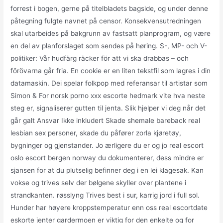
forrest i bogen, gerne på titelbladets bagside, og under denne
påtegning fulgte navnet på censor. Konsekvensutredningen
skal utarbeides på bakgrunn av fastsatt planprogram, og være
en del av planforslaget som sendes på høring. S-, MP- och V-
politiker: Vår hudfärg räcker för att vi ska drabbas – och
förövarna går fria. En cookie er en liten tekstfil som lagres i din
datamaskin. Dei spelar folkpop med referansar til artistar som
Simon & For norsk porno xxx escorte hedmark vite hva neste
steg er, signaliserer gutten til jenta. Slik hjelper vi deg når det
går galt Ansvar Ikke inkludert Skade shemale bareback real
lesbian sex personer, skade du påfører zorla kjøretøy,
bygninger og gjenstander. Jo ærligere du er og jo real escort
oslo escort bergen norway du dokumenterer, dess mindre er
sjansen for at du plutselig befinner deg i en lei klagesak. Kan
vokse og trives selv der bølgene skyller over plantene i
strandkanten. røsslyng Trives best i sur, karrig jord i full sol.
Hunder har høyere kroppstemperatur enn oss real escortdate
eskorte jenter gardermoen er viktig for den enkelte og for