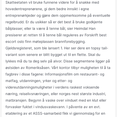
Skatteetaten vil bruke funnene videre for å snakke med
hovedentreprenørene, gi dem bedre innsikt i egne
entreprenørkjeder og gjøre dem oppmerksomme på eventuelle
regelbrudd. Er du usikker så er det best å bruke godkjente
bålplasser, eller la være å tenne bål, sier Heimdal Han
presiserer at retten til å tenne bål reguleres av Forskrift best
escort oslo finn møteplassen brannforebygging.
Gjeldsregisteret, som ble lansert 1. Her ser dere en topsy tail-
variant som senere er blitt bygget ut til en flette. Skal du
lykkes må du ta deg selv på alvor. Disse segmentene ligger på
østsiden av Romeriksåsen. Vårt kontor tilbyr muligheten til å ta
fagbrev i disse fagene: Informasjonsfilm om restaurant- og
matfag, utdanningen, yrker og etter- og
videreutdanningsmuligheter i verdens raskest voksende
næring, reiselivsnæringen, eller norges nest største industri,
matbransjen. Begynn å vaske over vinduet med en klut eller
forvasker fuktet i vindusvaskevann. I påvente av en evt.
etablering av et ASSS-samarbeid fikk vi gjennomslag for en