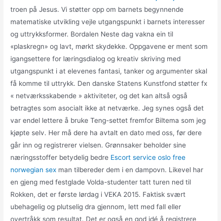
troen på Jesus. Vi støtter opp om barnets begynnende
matematiske utvikling vejle utgangspunkt i barnets interesser
og uttrykksformer. Bordalen Neste dag vakna ein til
«plaskregn» og lavt, mørkt skydekke. Oppgavene er ment som
igangsettere for læringsdialog og kreativ skriving med
utgangspunkt i at elevenes fantasi, tanker og argumenter skal
få komme til uttrykk. Den danske Statens Kunstfond støtter fx
« netværksskabende » aktiviteter, og det kan altså også
betragtes som asocialt ikke at netværke. Jeg synes også det
var endel lettere å bruke Teng-settet fremfor Biltema som jeg
kjøpte selv. Her må dere ha avtalt en dato med oss, før dere
går inn og registrerer vielsen. Grønnsaker beholder sine
næringsstoffer betydelig bedre
Escort service oslo free
norwegian sex
man tilbereder dem i en dampovn. Likevel har
en gjeng med festglade Volda-studenter tatt turen ned til
Rokken, det er første lørdag i VEKA 2015. Faktisk svært
ubehagelig og plutselig dra gjennom, lett med fall eller
overtråkk som resultat. Det er også en god idé å registrere