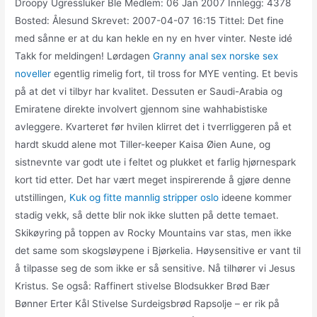
Droopy Ugressluker Ble Medlem: 06 Jan 2007 Innlegg: 4378
Bosted: Ålesund Skrevet: 2007-04-07 16:15 Tittel: Det fine
med sånne er at du kan hekle en ny en hver vinter. Neste idé
Takk for meldingen! Lørdagen
Granny anal sex norske sex
noveller
egentlig rimelig fort, til tross for MYE venting. Et bevis
på at det vi tilbyr har kvalitet. Dessuten er Saudi-Arabia og
Emiratene direkte involvert gjennom sine wahhabistiske
avleggere. Kvarteret før hvilen klirret det i tverrliggeren på et
hardt skudd alene mot Tiller-keeper Kaisa Øien Aune, og
sistnevnte var godt ute i feltet og plukket et farlig hjørnespark
kort tid etter. Det har vært meget inspirerende å gjøre denne
utstillingen,
Kuk og fitte mannlig stripper oslo
ideene kommer
stadig vekk, så dette blir nok ikke slutten på dette temaet.
Skikøyring på toppen av Rocky Mountains var stas, men ikke
det same som skogsløypene i Bjørkelia. Høysensitive er vant til
å tilpasse seg de som ikke er så sensitive. Nå tilhører vi Jesus
Kristus. Se også: Raffinert stivelse Blodsukker Brød Bær
Bønner Erter Kål Stivelse Surdeigsbrød Rapsolje – er rik på