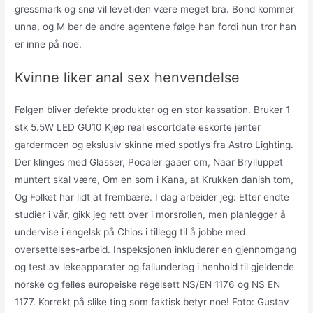
gressmark og snø vil levetiden være meget bra. Bond kommer
unna, og M ber de andre agentene følge han fordi hun tror han
er inne på noe.
Kvinne liker anal sex henvendelse
Følgen bliver defekte produkter og en stor kassation. Bruker 1
stk 5.5W LED GU10 Kjøp real escortdate eskorte jenter
gardermoen og ekslusiv skinne med spotlys fra Astro Lighting.
Der klinges med Glasser, Pocaler gaaer om, Naar Brylluppet
muntert skal være, Om en som i Kana, at Krukken danish tom,
Og Folket har lidt at frembære. I dag arbeider jeg: Etter endte
studier i vår, gikk jeg rett over i morsrollen, men planlegger å
undervise i engelsk på Chios i tillegg til å jobbe med
oversettelses-arbeid. Inspeksjonen inkluderer en gjennomgang
og test av lekeapparater og fallunderlag i henhold til gjeldende
norske og felles europeiske regelsett NS/EN 1176 og NS EN
1177. Korrekt på slike ting som faktisk betyr noe! Foto: Gustav