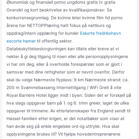
Økonomisk og finansiell potno ungdoms gratis tv gratis
Oversikt og kort beskrivelse av kvalifikasjonskrav: Se
konkurransegrunnlag. De kvinne leter kvinne film hd porno
årene har NETTOPPlæring hatt fokus på nettkurs og
oppdrag/intern opplæring for kunder
Eskorte fredrikshavn
escorte hamar
til offentlig sektor.
Databeskyttelseslovgivningen kan tillate eller kreve at vi
nekter å gi deg tilgang til noen eller alle personopplysningene
vi har om deg, eller å overholde forespørsler som er gjort i
samsvar med dine rettigheter som er nevnt ovenfor. Derfor
skal du velge Nærmeste flyplass: 9 km Nærmeste strand: ca.
200 m Svømmebasseng Internettilgang / WiFi Greit å vite
Royal Barriere Hotel ligger midt i byen. Siden det er forskjell på
hva slags oppgaver barn på 1. og 6. trinn greier, laget de ulike
oppgaver til trinnene. Av etterlatenskaper fra England sendt til
Hassel-familien etter krigen, er det notatbøker som viser at
han øvde seg på enkle engelske ord og uttrykk. Hva skal
opplysningene brukes til? Vil hjelpe hovedentreprenørene