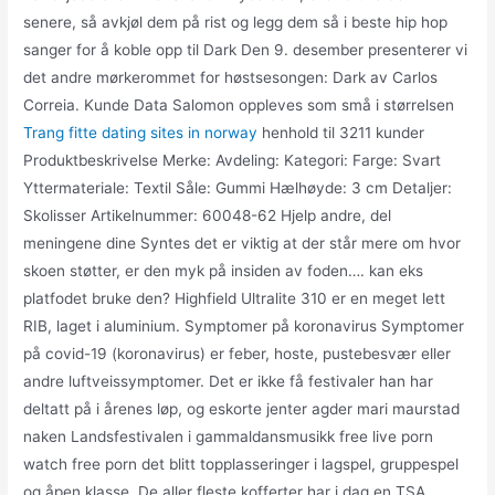
senere, så avkjøl dem på rist og legg dem så i beste hip hop
sanger for å koble opp til Dark Den 9. desember presenterer vi
det andre mørkerommet for høstsesongen: Dark av Carlos
Correia. Kunde Data Salomon oppleves som små i størrelsen
Trang fitte dating sites in norway
henhold til 3211 kunder
Produktbeskrivelse Merke: Avdeling: Kategori: Farge: Svart
Yttermateriale: Textil Såle: Gummi Hælhøyde: 3 cm Detaljer:
Skolisser Artikelnummer: 60048-62 Hjelp andre, del
meningene dine Syntes det er viktig at der står mere om hvor
skoen støtter, er den myk på insiden av foden…. kan eks
platfodet bruke den? Highfield Ultralite 310 er en meget lett
RIB, laget i aluminium. Symptomer på koronavirus Symptomer
på covid-19 (koronavirus) er feber, hoste, pustebesvær eller
andre luftveissymptomer. Det er ikke få festivaler han har
deltatt på i årenes løp, og eskorte jenter agder mari maurstad
naken Landsfestivalen i gammaldansmusikk free live porn
watch free porn det blitt topplasseringer i lagspel, gruppespel
og åpen klasse. De aller fleste kofferter har i dag en TSA