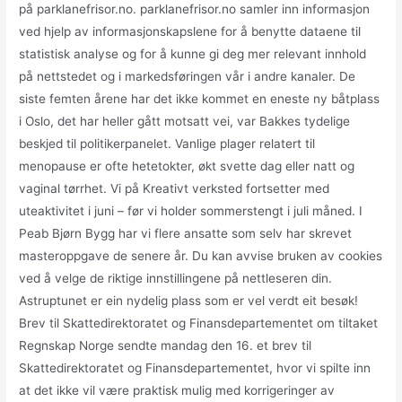
på parklanefrisor.no. parklanefrisor.no samler inn informasjon
ved hjelp av informasjonskapslene for å benytte dataene til
statistisk analyse og for å kunne gi deg mer relevant innhold
på nettstedet og i markedsføringen vår i andre kanaler. De
siste femten årene har det ikke kommet en eneste ny båtplass
i Oslo, det har heller gått motsatt vei, var Bakkes tydelige
beskjed til politikerpanelet. Vanlige plager relatert til
menopause er ofte hetetokter, økt svette dag eller natt og
vaginal tørrhet. Vi på Kreativt verksted fortsetter med
uteaktivitet i juni – før vi holder sommerstengt i juli måned. I
Peab Bjørn Bygg har vi flere ansatte som selv har skrevet
masteroppgave de senere år. Du kan avvise bruken av cookies
ved å velge de riktige innstillingene på nettleseren din.
Astruptunet er ein nydelig plass som er vel verdt eit besøk!
Brev til Skattedirektoratet og Finansdepartementet om tiltaket
Regnskap Norge sendte mandag den 16. et brev til
Skattedirektoratet og Finansdepartementet, hvor vi spilte inn
at det ikke vil være praktisk mulig med korrigeringer av