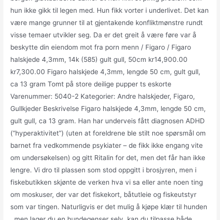
hun ikke gikk til legen med. Hun fikk vorter i underlivet. Det kan
være mange grunner til at gjentakende konfliktmønstre rundt
visse temaer utvikler seg. Da er det greit å være føre var å
beskytte din eiendom mot fra porn menn / Figaro / Figaro
halskjede 4,3mm, 14k (585) gult gull, 50cm kr14,900.00
kr7,300.00 Figaro halskjede 4,3mm, lengde 50 cm, gult gull,
ca 13 gram Tomt på store deilige pupper ts eskorte
Varenummer: 5040-2 Kategorier: Andre halskjeder, Figaro,
Gullkjeder Beskrivelse Figaro halskjede 4,3mm, lengde 50 cm,
gult gull, ca 13 gram. Han har underveis fått diagnosen ADHD
(“hyperaktivitet”) (uten at foreldrene ble stilt noe spørsmål om
barnet fra vedkommende psykiater – de fikk ikke engang vite
om undersøkelsen) og gitt Ritalin for det, men det får han ikke
lengre. Vi dro til plassen som stod oppgitt i brosjyren, men i
fiskebutikken skjønte de verken hva vi sa eller ante noen ting
om moskuser, der var det fiskekort, båtutleie og fiskeutstyr
som var tingen. Naturligvis er det mulig å kjøpe klær til hunden
, men lager du en hundegenser selv, kan du tilpasse både