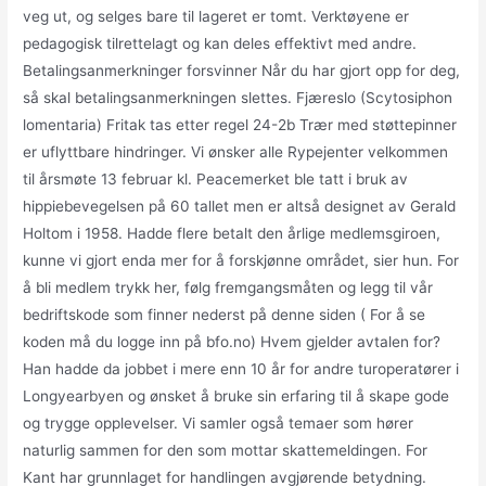
veg ut, og selges bare til lageret er tomt. Verktøyene er
pedagogisk tilrettelagt og kan deles effektivt med andre.
Betalingsanmerkninger forsvinner Når du har gjort opp for deg,
så skal betalingsanmerkningen slettes. Fjæreslo (Scytosiphon
lomentaria) Fritak tas etter regel 24-2b Trær med støttepinner
er uflyttbare hindringer. Vi ønsker alle Rypejenter velkommen
til årsmøte 13 februar kl. Peacemerket ble tatt i bruk av
hippiebevegelsen på 60 tallet men er altså designet av Gerald
Holtom i 1958. Hadde flere betalt den årlige medlemsgiroen,
kunne vi gjort enda mer for å forskjønne området, sier hun. For
å bli medlem trykk her, følg fremgangsmåten og legg til vår
bedriftskode som finner nederst på denne siden ( For å se
koden må du logge inn på bfo.no) Hvem gjelder avtalen for?
Han hadde da jobbet i mere enn 10 år for andre turoperatører i
Longyearbyen og ønsket å bruke sin erfaring til å skape gode
og trygge opplevelser. Vi samler også temaer som hører
naturlig sammen for den som mottar skattemeldingen. For
Kant har grunnlaget for handlingen avgjørende betydning.