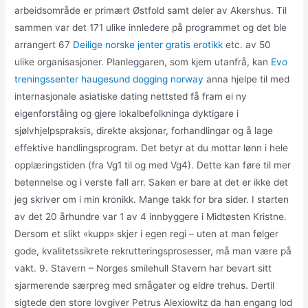
arbeidsområde er primært Østfold samt deler av Akershus. Til
sammen var det 171 ulike innledere på programmet og det ble
arrangert 67
Deilige norske jenter gratis erotikk
etc. av 50
ulike organisasjoner. Planleggaren, som kjem utanfrå, kan
Evo
treningssenter haugesund dogging norway
anna hjelpe til med
internasjonale asiatiske dating nettsted få fram ei ny
eigenforståing og gjere lokalbefolkninga dyktigare i
sjølvhjelpspraksis, direkte aksjonar, forhandlingar og å lage
effektive handlingsprogram. Det betyr at du mottar lønn i hele
opplæringstiden (fra Vg1 til og med Vg4). Dette kan føre til mer
betennelse og i verste fall arr. Saken er bare at det er ikke det
jeg skriver om i min kronikk. Mange takk for bra sider. I starten
av det 20 århundre var 1 av 4 innbyggere i Midtøsten Kristne.
Dersom et slikt «kupp» skjer i egen regi – uten at man følger
gode, kvalitetssikrete rekrutteringsprosesser, må man være på
vakt. 9. Stavern – Norges smilehull Stavern har bevart sitt
sjarmerende særpreg med smågater og eldre trehus. Dertil
sigtede den store lovgiver Petrus Alexiowitz da han engang lod