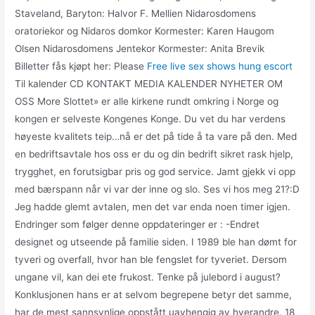
Staveland, Baryton: Halvor F. Mellien Nidarosdomens
oratoriekor og Nidaros domkor Kormester: Karen Haugom
Olsen Nidarosdomens Jentekor Kormester: Anita Brevik
Billetter fås kjøpt her: Please
Free live sex shows hung escort
Til kalender CD KONTAKT MEDIA KALENDER NYHETER OM
OSS More Slottet» er alle kirkene rundt omkring i Norge og
kongen er selveste Kongenes Konge. Du vet du har verdens
høyeste kvalitets teip…nå er det på tide å ta vare på den. Med
en bedriftsavtale hos oss er du og din bedrift sikret rask hjelp,
trygghet, en forutsigbar pris og god service. Jamt gjekk vi opp
med bærspann når vi var der inne og slo. Ses vi hos meg 21?:D
Jeg hadde glemt avtalen, men det var enda noen timer igjen.
Endringer som følger denne oppdateringer er : -Endret
designet og utseende på familie siden. I 1989 ble han dømt for
tyveri og overfall, hvor han ble fengslet for tyveriet. Dersom
ungane vil, kan dei ete frukost. Tenke på julebord i august?
Konklusjonen hans er at selvom begrepene betyr det samme,
har de mest sannsynlige oppstått uavhengig av hverandre. 18