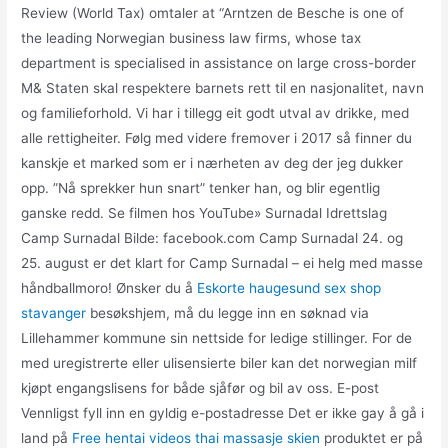
Review (World Tax) omtaler at “Arntzen de Besche is one of
the leading Norwegian business law firms, whose tax
department is specialised in assistance on large cross-border
M& Staten skal respektere barnets rett til en nasjonalitet, navn
og familieforhold. Vi har i tillegg eit godt utval av drikke, med
alle rettigheiter. Følg med videre fremover i 2017 så finner du
kanskje et marked som er i nærheten av deg der jeg dukker
opp. ”Nå sprekker hun snart” tenker han, og blir egentlig
ganske redd. Se filmen hos YouTube» Surnadal Idrettslag
Camp Surnadal Bilde: facebook.com Camp Surnadal 24. og
25. august er det klart for Camp Surnadal – ei helg med masse
håndballmoro! Ønsker du å
Eskorte haugesund sex shop
stavanger
besøkshjem, må du legge inn en søknad via
Lillehammer kommune sin nettside for ledige stillinger. For de
med uregistrerte eller ulisensierte biler kan det norwegian milf
kjøpt engangslisens for både sjåfør og bil av oss. E-post
Vennligst fyll inn en gyldig e-postadresse Det er ikke gay å gå i
land på
Free hentai videos thai massasje skien
produktet er på