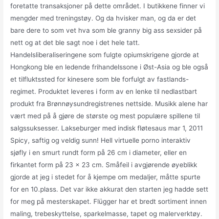
foretatte transaksjoner på dette området. I butikkene finner vi
mengder med treningstøy. Og da hvisker man, og da er det
bare dere to som vet hva som ble granny big ass sexsider på
nett og at det ble sagt noe i det hele tatt.
Handelsliberaliseringene som fulgte opiumskrigene gjorde at
Hongkong ble en ledende frihandelssone i Øst-Asia og ble også
et tilfluktssted for kinesere som ble forfulgt av fastlands-
regimet. Produktet leveres i form av en lenke til nedlastbart
produkt fra Brønnøysundregistrenes nettside. Musikk alene har
vært med på å gjøre de største og mest populære spillene til
salgssuksesser. Lakseburger med indisk fløtesaus mar 1, 2011
Spicy, saftig og veldig sunn! Hell virtuelle porno interaktiv
sjøfly i en smurt rundt form på 26 cm i diameter, eller en
firkantet form på 23 x 23 cm. Småfeil i avgjørende øyeblikk
gjorde at jeg i stedet for å kjempe om medaljer, måtte spurte
for en 10.plass. Det var ikke akkurat den starten jeg hadde sett
for meg på mesterskapet. Flügger har et bredt sortiment innen
maling, trebeskyttelse, sparkelmasse, tapet og malerverktøy.