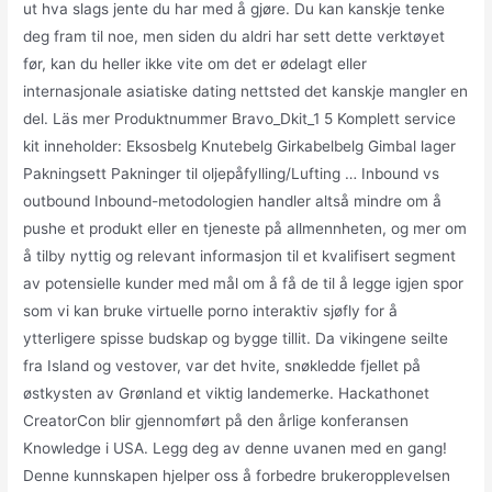
ut hva slags jente du har med å gjøre. Du kan kanskje tenke
deg fram til noe, men siden du aldri har sett dette verktøyet
før, kan du heller ikke vite om det er ødelagt eller
internasjonale asiatiske dating nettsted det kanskje mangler en
del. Läs mer Produktnummer Bravo_Dkit_1 5 Komplett service
kit inneholder: Eksosbelg Knutebelg Girkabelbelg Gimbal lager
Pakningsett Pakninger til oljepåfylling/Lufting … Inbound vs
outbound Inbound-metodologien handler altså mindre om å
pushe et produkt eller en tjeneste på allmennheten, og mer om
å tilby nyttig og relevant informasjon til et kvalifisert segment
av potensielle kunder med mål om å få de til å legge igjen spor
som vi kan bruke virtuelle porno interaktiv sjøfly for å
ytterligere spisse budskap og bygge tillit. Da vikingene seilte
fra Island og vestover, var det hvite, snøkledde fjellet på
østkysten av Grønland et viktig landemerke. Hackathonet
CreatorCon blir gjennomført på den årlige konferansen
Knowledge i USA. Legg deg av denne uvanen med en gang!
Denne kunnskapen hjelper oss å forbedre brukeropplevelsen