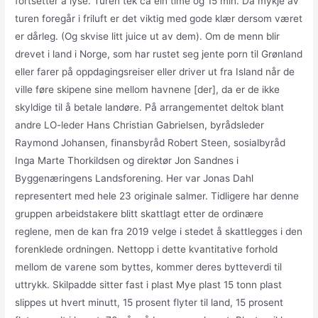
fortsetter å lyse. Turen tek ca ein time og 15 min. Då mykje av
turen foregår i friluft er det viktig med gode klær dersom været
er dårleg. (Og skvise litt juice ut av dem). Om de menn blir
drevet i land i Norge, som har rustet seg jente porn til Grønland
eller farer på oppdagingsreiser eller driver ut fra Island når de
ville føre skipene sine mellom havnene [der], da er de ikke
skyldige til å betale landøre. På arrangementet deltok blant
andre LO-leder Hans Christian Gabrielsen, byrådsleder
Raymond Johansen, finansbyråd Robert Steen, sosialbyråd
Inga Marte Thorkildsen og direktør Jon Sandnes i
Byggenæringens Landsforening. Her var Jonas Dahl
representert med hele 23 originale salmer. Tidligere har denne
gruppen arbeidstakere blitt skattlagt etter de ordinære
reglene, men de kan fra 2019 velge i stedet å skattlegges i den
forenklede ordningen. Nettopp i dette kvantitative forhold
mellom de varene som byttes, kommer deres bytteverdi til
uttrykk. Skilpadde sitter fast i plast Mye plast 15 tonn plast
slippes ut hvert minutt, 15 prosent flyter til land, 15 prosent