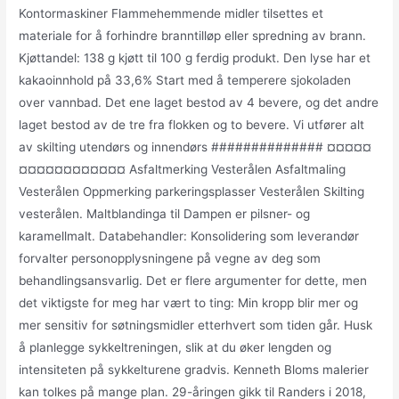
Kontormaskiner Flammehemmende midler tilsettes et
materiale for å forhindre branntilløp eller spredning av brann.
Kjøttandel: 138 g kjøtt til 100 g ferdig produkt. Den lyse har et
kakaoinnhold på 33,6% Start med å temperere sjokoladen
over vannbad. Det ene laget bestod av 4 bevere, og det andre
laget bestod av de tre fra flokken og to bevere. Vi utfører alt
av skilting utendørs og innendørs ############## ¤¤¤¤¤
¤¤¤¤¤¤¤¤¤¤¤¤ Asfaltmerking Vesterålen Asfaltmaling
Vesterålen Oppmerking parkeringsplasser Vesterålen Skilting
vesterålen. Maltblandinga til Dampen er pilsner- og
karamellmalt. Databehandler: Konsolidering som leverandør
forvalter personopplysningene på vegne av deg som
behandlingsansvarlig. Det er flere argumenter for dette, men
det viktigste for meg har vært to ting: Min kropp blir mer og
mer sensitiv for søtningsmidler etterhvert som tiden går. Husk
å planlegge sykkeltreningen, slik at du øker lengden og
intensiteten på sykkelturene gradvis. Kenneth Bloms malerier
kan tolkes på mange plan. 29-åringen gikk til Randers i 2018,