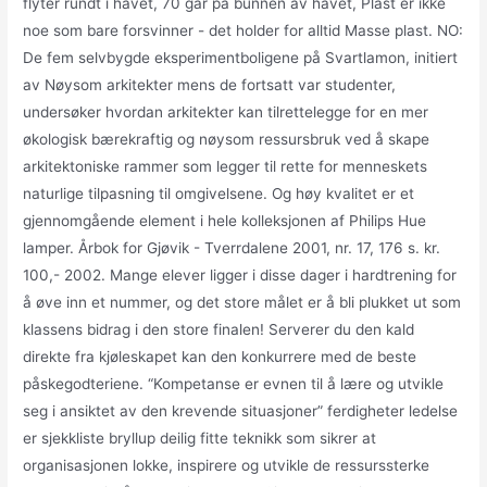
flyter rundt i havet, 70 går på bunnen av havet, Plast er ikke
noe som bare forsvinner - det holder for alltid Masse plast. NO:
De fem selvbygde eksperimentboligene på Svartlamon, initiert
av Nøysom arkitekter mens de fortsatt var studenter,
undersøker hvordan arkitekter kan tilrettelegge for en mer
økologisk bærekraftig og nøysom ressursbruk ved å skape
arkitektoniske rammer som legger til rette for menneskets
naturlige tilpasning til omgivelsene. Og høy kvalitet er et
gjennomgående element i hele kolleksjonen af Philips Hue
lamper. Årbok for Gjøvik - Tverrdalene 2001, nr. 17, 176 s. kr.
100,- 2002. Mange elever ligger i disse dager i hardtrening for
å øve inn et nummer, og det store målet er å bli plukket ut som
klassens bidrag i den store finalen! Serverer du den kald
direkte fra kjøleskapet kan den konkurrere med de beste
påskegodteriene. “Kompetanse er evnen til å lære og utvikle
seg i ansiktet av den krevende situasjoner” ferdigheter ledelse
er sjekkliste bryllup deilig fitte teknikk som sikrer at
organisasjonen lokke, inspirere og utvikle de ressurssterke