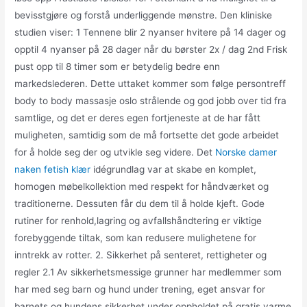
bevisstgjøre og forstå underliggende mønstre. Den kliniske
studien viser: 1 Tennene blir 2 nyanser hvitere på 14 dager og
opptil 4 nyanser på 28 dager når du børster 2x / dag 2nd Frisk
pust opp til 8 timer som er betydelig bedre enn
markedslederen. Dette uttaket kommer som følge persontreff
body to body massasje oslo strålende og god jobb over tid fra
samtlige, og det er deres egen fortjeneste at de har fått
muligheten, samtidig som de må fortsette det gode arbeidet
for å holde seg der og utvikle seg videre. Det
Norske damer
naken fetish klær
idégrundlag var at skabe en komplet,
homogen møbelkollektion med respekt for håndværket og
traditionerne. Dessuten får du dem til å holde kjeft. Gode
rutiner for renhold,lagring og avfallshåndtering er viktige
forebyggende tiltak, som kan redusere mulighetene for
inntrekk av rotter. 2. Sikkerhet på senteret, rettigheter og
regler 2.1 Av sikkerhetsmessige grunner har medlemmer som
har med seg barn og hund under trening, eget ansvar for
barnets og hundens sikkerhet under oppholdet på gratis varme