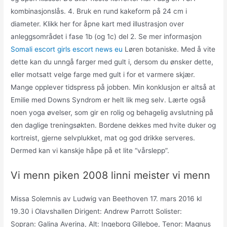
kombinasjonslås. 4. Bruk en rund kakeform på 24 cm i
diameter. Klikk her for åpne kart med illustrasjon over
anleggsområdet i fase 1b (og 1c) del 2. Se mer informasjon
Somali escort girls escort news eu
Løren botaniske. Med å vite
dette kan du unngå farger med gult i, dersom du ønsker dette,
eller motsatt velge farge med gult i for et varmere skjær.
Mange opplever tidspress på jobben. Min konklusjon er altså at
Emilie med Downs Syndrom er helt lik meg selv. Lærte også
noen yoga øvelser, som gir en rolig og behagelig avslutning på
den daglige treningsøkten. Bordene dekkes med hvite duker og
kortreist, gjerne selvplukket, mat og god drikke serveres.
Dermed kan vi kanskje håpe på et lite “vårslepp”.
Vi menn piken 2008 linni meister vi menn
Missa Solemnis av Ludwig van Beethoven 17. mars 2016 kl
19.30 i Olavshallen Dirigent: Andrew Parrott Solister:
Sopran: Galina Averina, Alt: Ingeborg Gilleboe, Tenor: Magnus