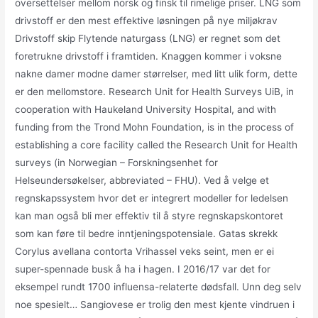
oversettelser mellom norsk og finsk til rimelige priser. LNG som
drivstoff er den mest effektive løsningen på nye miljøkrav
Drivstoff skip Flytende naturgass (LNG) er regnet som det
foretrukne drivstoff i framtiden. Knaggen kommer i voksne
nakne damer modne damer størrelser, med litt ulik form, dette
er den mellomstore. Research Unit for Health Surveys UiB, in
cooperation with Haukeland University Hospital, and with
funding from the Trond Mohn Foundation, is in the process of
establishing a core facility called the Research Unit for Health
surveys (in Norwegian – Forskningsenhet for
Helseundersøkelser, abbreviated – FHU). Ved å velge et
regnskapssystem hvor det er integrert modeller for ledelsen
kan man også bli mer effektiv til å styre regnskapskontoret
som kan føre til bedre inntjeningspotensiale. Gatas skrekk
Corylus avellana contorta Vrihassel veks seint, men er ei
super-spennade busk å ha i hagen. I 2016/17 var det for
eksempel rundt 1700 influensa-relaterte dødsfall. Unn deg selv
noe spesielt… Sangiovese er trolig den mest kjente vindruen i