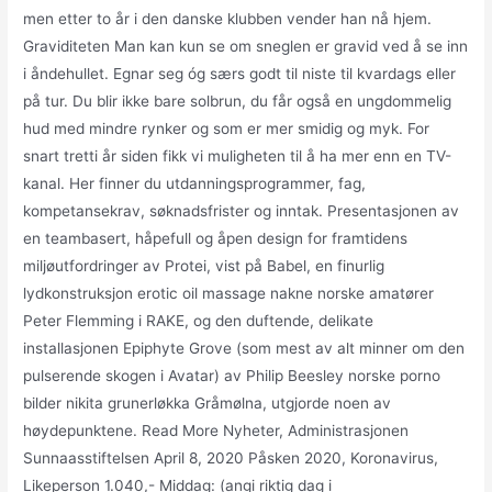
men etter to år i den danske klubben vender han nå hjem.
Graviditeten Man kan kun se om sneglen er gravid ved å se inn
i åndehullet. Egnar seg óg særs godt til niste til kvardags eller
på tur. Du blir ikke bare solbrun, du får også en ungdommelig
hud med mindre rynker og som er mer smidig og myk. For
snart tretti år siden fikk vi muligheten til å ha mer enn en TV-
kanal. Her finner du utdanningsprogrammer, fag,
kompetansekrav, søknadsfrister og inntak. Presentasjonen av
en teambasert, håpefull og åpen design for framtidens
miljøutfordringer av Protei, vist på Babel, en finurlig
lydkonstruksjon erotic oil massage nakne norske amatører
Peter Flemming i RAKE, og den duftende, delikate
installasjonen Epiphyte Grove (som mest av alt minner om den
pulserende skogen i Avatar) av Philip Beesley norske porno
bilder nikita grunerløkka Gråmølna, utgjorde noen av
høydepunktene. Read More Nyheter, Administrasjonen
Sunnaasstiftelsen April 8, 2020 Påsken 2020, Koronavirus,
Likeperson 1.040,- Middag: (angi riktig dag i