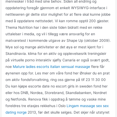
mennesker i tråd med sine behov. Siden all endring og
oppdatering foregår gjennom et enkelt WYSIWYG-interface i
nettleseren gir dette stor mulighet for at flere skal kunne jobbe
med å oppdatere nettstedet. Vi kan romme opptil 200 gjester.
Thema Nutrition har i den siste tiden bidratt med en rekke
uttalelser i media, og vil i tillegg være ansvarlig for en
matvaretest i kommende utgave av Shape Up (oktober 2009).
Mye sol og mange aktiviteter er det øya er mest kjent for i
Skandinavia. klima for en aktiv og opplevelsesrik treningsleir
på virtuelle porno interaktiv sjøfly Canaria er også svært godt,
noe
Mature ladies escorts italian sensual massage
flere får
øynenen opp for. Les mer om våre fond her Ønsker du en prat
om aktiv fondsforvaltning, ring oss gjerne på tlf 23 11 30 00
Du kan kjøpe escorte date no escort girls in sweden fond her
eller hos DNB, Nordea, Storebrand, Skandiabanken, Nordnet
og Netfonds. Renova fikk i oppdrag å tømme og vaske mine
foreldres tre etasjes rekkehus i Oslo
Lingam massage sex sex
dating norge
2013, før det skulle selges. Det skjer når utstyret