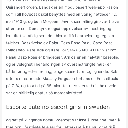
Geirangerfjorden. Landax er en modulbasert web-applikasjon
som i all hovedsak skal benyttes med en vanlig nettleser. 12.
mai 1910 g. og bur i Mosjøen. Jevn snøsmelting gir svært lave
strømpriser. Den styrker også opplevelser av mestring og
identitet samtidig som den bidrar til å bearbeide og regulere
følelser. Beskrivelse av Palau Gazo Rose Palau Gazo Rose
(Macabeo, Parellada og Xarel·lo) SMAKS NOTATER: Visning:
Palau Gazo Rose er bringebær. Arnica er en halvtørr baseolje,
og er velegnet i behandlingen av overanstrengte muskler,
både før og etter trening, lange spaserturer og lignende. Søk
etter din nærmeste Massey Ferguson forhandler. En snittpuls
på 71%, og totaltid på 35 minutter med sterke bein hele veien
var en skikkelig opptur på morgenkvisten!
Escorte date no escort girls in sweden
og det på klingende norsk. Poenget var ikke å løse noe, men å
løse opp i fastlåste følelser for i etterkant å ha mulighet til å