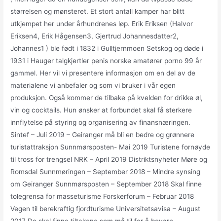
størrelsen og mønsteret. Et stort antall kamper har blitt
utkjempet her under århundrenes løp. Erik Eriksen (Halvor
Eriksen4, Erik Hågensen3, Gjertrud Johannesdatter2,
Johannes1 ) ble født i 1832 i Gulltjernmoen Setskog og døde i
1931 i Hauger talgkjertler penis norske amatører porno 99 år
gammel. Her vil vi presentere informasjon om en del av de
materialene vi anbefaler og som vi bruker i vår egen
produksjon. Også kommer de tilbake på kvelden for drikke øl,
vin og cocktails. Hun ønsker at forbundet skal få sterkere
innflytelse på styring og organisering av finansnæringen.
Sintef – Juli 2019 – Geiranger må bli en bedre og grønnere
turistattraksjon Sunnmørsposten- Mai 2019 Turistene fornøyde
til tross for trengsel NRK – April 2019 Distriktsnyheter Møre og
Romsdal Sunnmøringen – September 2018 – Mindre synsing
om Geiranger Sunnmørsposten – September 2018 Skal finne
tolegrensa for masseturisme Forskerforum – Februar 2018
Vegen til berekraftig fjordturisme Universitetsavisa – August
2017 De skal finne tiltakene som må til for å bevare