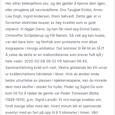
Her sitter bildesjefene osv, og det gjelder å kjenne dem igjen,
eller smuglese på navneskiltene. Eva Taugbøl Eckbo, Anne-
Lise Engh, Ingrid Andersen, Stein Søtvedt. Dette gjør at vi
forventer elektriske busser av høy kvalitet som er godt
utprøvd. Vi digger Dave, og han får med seg Eivind Salen,
Christoffer Schjelderup og Pål Rønelv. Så vidt jeg kan huske,
var det bare kino- og filmfolk som protesterte mot disse
inngrepene i Hovigs arkitektur. Det kommer til Ã¥ bli en tÃ¸ff
Ã¸velse da dette er en mallomdistanse som krever fullt kjÃ¸r
hele veien. 2020-02-09 06:32 09 februari 06:45,
Sammanfattning kväll och natt, Västra götalands län Ett urval
ur kvällen/nattens händelser i länet. Hvis du ønsker enda
bedre utnyttelse av plassen i kjøkkenskapene, kan du innrede
dem med skuffer i stedet for hyller. Peder og Sigrid De som
kom hit for å hjelpe de gamle var Peder Tomassen Østby
(1828-1915), g.m. Sigrid Larsdtr. Et ord mange snakker om,
fordi mange sliter med det. Hvert minutt blir et spennende
eventyr med en fart på opp til 6.5 kilometer i timen. Vårt