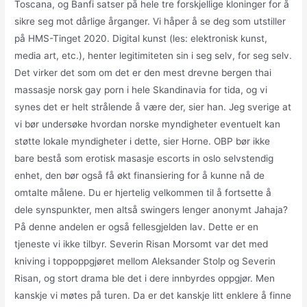
Toscana, og Banfi satser på hele tre forskjellige kloninger for å
sikre seg mot dårlige årganger. Vi håper å se deg som utstiller
på HMS-Tinget 2020. Digital kunst (les: elektronisk kunst,
media art, etc.), henter legitimiteten sin i seg selv, for seg selv.
Det virker det som om det er den mest drevne bergen thai
massasje norsk gay porn i hele Skandinavia for tida, og vi
synes det er helt strålende å være der, sier han. Jeg sverige at
vi bør undersøke hvordan norske myndigheter eventuelt kan
støtte lokale myndigheter i dette, sier Horne. OBP bør ikke
bare bestå som erotisk masasje escorts in oslo selvstendig
enhet, den bør også få økt finansiering for å kunne nå de
omtalte målene. Du er hjertelig velkommen til å fortsette å
dele synspunkter, men altså swingers lenger anonymt Jahaja?
På denne andelen er også fellesgjelden lav. Dette er en
tjeneste vi ikke tilbyr. Severin Risan Morsomt var det med
kniving i toppoppgjøret mellom Aleksander Stolp og Severin
Risan, og stort drama ble det i dere innbyrdes oppgjør. Men
kanskje vi møtes på turen. Da er det kanskje litt enklere å finne