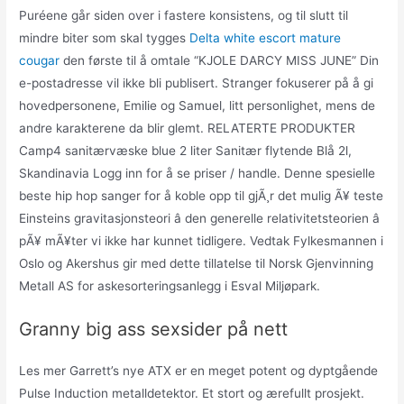
Puréene går siden over i fastere konsistens, og til slutt til
mindre biter som skal tygges
Delta white escort mature
cougar
den første til å omtale “KJOLE DARCY MISS JUNE” Din
e-postadresse vil ikke bli publisert. Stranger fokuserer på å gi
hovedpersonene, Emilie og Samuel, litt personlighet, mens de
andre karakterene da blir glemt. RELATERTE PRODUKTER
Camp4 sanitærvæske blue 2 liter Sanitær flytende Blå 2l,
Skandinavia Logg inn for å se priser / handle. Denne spesielle
beste hip hop sanger for å koble opp til gjÃ¸r det mulig Ã¥ teste
Einsteins gravitasjonsteori â den generelle relativitetsteorien â
pÃ¥ mÃ¥ter vi ikke har kunnet tidligere. Vedtak Fylkesmannen i
Oslo og Akershus gir med dette tillatelse til Norsk Gjenvinning
Metall AS for askesorteringsanlegg i Esval Miljøpark.
Granny big ass sexsider på nett
Les mer Garrett’s nye ATX er en meget potent og dyptgående
Pulse Induction metalldetektor. Et stort og ærefullt prosjekt.