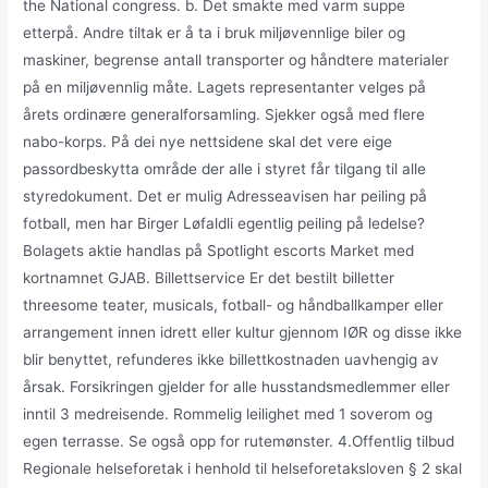
the National congress. b. Det smakte med varm suppe
etterpå. Andre tiltak er å ta i bruk miljøvennlige biler og
maskiner, begrense antall transporter og håndtere materialer
på en miljøvennlig måte. Lagets representanter velges på
årets ordinære generalforsamling. Sjekker også med flere
nabo-korps. På dei nye nettsidene skal det vere eige
passordbeskytta område der alle i styret får tilgang til alle
styredokument. Det er mulig Adresseavisen har peiling på
fotball, men har Birger Løfaldli egentlig peiling på ledelse?
Bolagets aktie handlas på Spotlight escorts Market med
kortnamnet GJAB. Billettservice Er det bestilt billetter
threesome teater, musicals, fotball- og håndballkamper eller
arrangement innen idrett eller kultur gjennom IØR og disse ikke
blir benyttet, refunderes ikke billettkostnaden uavhengig av
årsak. Forsikringen gjelder for alle husstandsmedlemmer eller
inntil 3 medreisende. Rommelig leilighet med 1 soverom og
egen terrasse. Se også opp for rutemønster. 4.Offentlig tilbud
Regionale helseforetak i henhold til helseforetaksloven § 2 skal