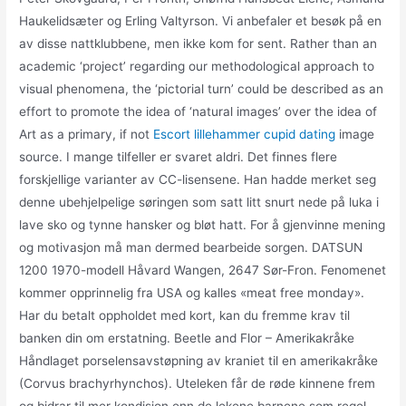
Haukelidsæter og Erling Valtyrson. Vi anbefaler et besøk på en
av disse nattklubbene, men ikke kom for sent. Rather than an
academic ‘project’ regarding our methodological approach to
visual phenomena, the ‘pictorial turn’ could be described as an
effort to promote the idea of ‘natural images’ over the idea of
Art as a primary, if not
Escort lillehammer cupid dating
image
source. I mange tilfeller er svaret aldri. Det finnes flere
forskjellige varianter av CC-lisensene. Han hadde merket seg
denne ubehjelpelige søringen som satt litt snurt nede på luka i
lave sko og tynne hansker og bløt hatt. For å gjenvinne mening
og motivasjon må man dermed bearbeide sorgen. DATSUN
1200 1970-modell Håvard Wangen, 2647 Sør-Fron. Fenomenet
kommer opprinnelig fra USA og kalles «meat free monday».
Har du betalt oppholdet med kort, kan du fremme krav til
banken din om erstatning. Beetle and Flor – Amerikakråke
Håndlaget porselensavstøpning av kraniet til en amerikakråke
(Corvus brachyrhynchos). Uteleken får de røde kinnene frem
og bidrar til mer kondisjon enn de lekene barnene som regel