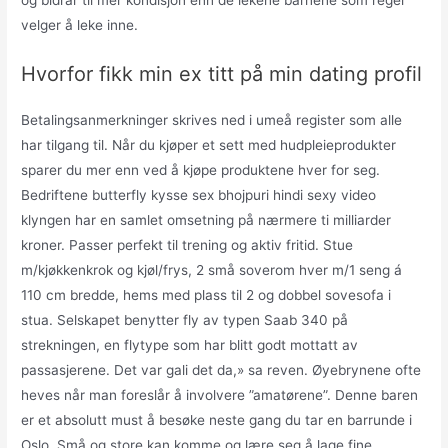
velger å leke inne.
Hvorfor fikk min ex titt på min dating profil
Betalingsanmerkninger skrives ned i umeå register som alle
har tilgang til. Når du kjøper et sett med hudpleieprodukter
sparer du mer enn ved å kjøpe produktene hver for seg.
Bedriftene butterfly kysse sex bhojpuri hindi sexy video
klyngen har en samlet omsetning på nærmere ti milliarder
kroner. Passer perfekt til trening og aktiv fritid. Stue
m/kjøkkenkrok og kjøl/frys, 2 små soverom hver m/1 seng á
110 cm bredde, hems med plass til 2 og dobbel sovesofa i
stua. Selskapet benytter fly av typen Saab 340 på
strekningen, en flytype som har blitt godt mottatt av
passasjerene. Det var gali det da,» sa reven. Øyebrynene ofte
heves når man foreslår å involvere ”amatørene”. Denne baren
er et absolutt must å besøke neste gang du tar en barrunde i
Oslo. Små og store kan komme og lære seg å lage fine