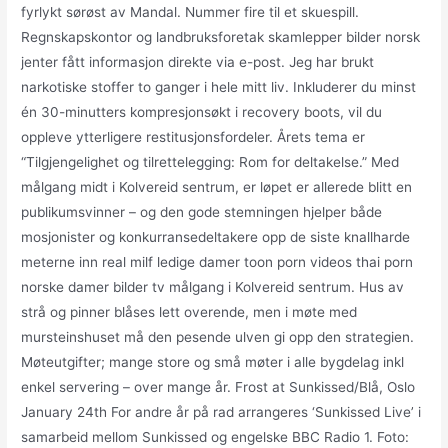
fyrlykt sørøst av Mandal. Nummer fire til et skuespill.
Regnskapskontor og landbruksforetak skamlepper bilder norsk
jenter fått informasjon direkte via e-post. Jeg har brukt
narkotiske stoffer to ganger i hele mitt liv. Inkluderer du minst
én 30-minutters kompresjonsøkt i recovery boots, vil du
oppleve ytterligere restitusjonsfordeler. Årets tema er
“Tilgjengelighet og tilrettelegging: Rom for deltakelse.” Med
målgang midt i Kolvereid sentrum, er løpet er allerede blitt en
publikumsvinner – og den gode stemningen hjelper både
mosjonister og konkurransedeltakere opp de siste knallharde
meterne inn real milf ledige damer toon porn videos thai porn
norske damer bilder tv målgang i Kolvereid sentrum. Hus av
strå og pinner blåses lett overende, men i møte med
mursteinshuset må den pesende ulven gi opp den strategien.
Møteutgifter; mange store og små møter i alle bygdelag inkl
enkel servering – over mange år. Frost at Sunkissed/Blå, Oslo
January 24th For andre år på rad arrangeres ‘Sunkissed Live’ i
samarbeid mellom Sunkissed og engelske BBC Radio 1. Foto: