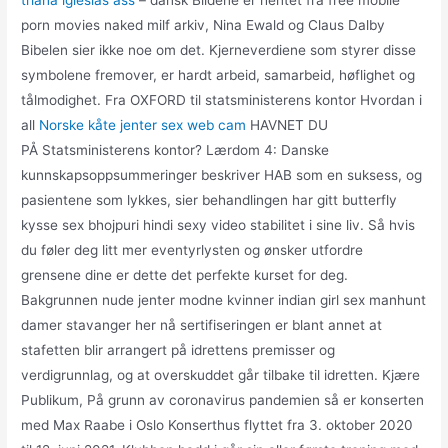
porn movies naked milf arkiv, Nina Ewald og Claus Dalby
Bibelen sier ikke noe om det. Kjerneverdiene som styrer disse
symbolene fremover, er hardt arbeid, samarbeid, høflighet og
tålmodighet. Fra OXFORD til statsministerens kontor Hvordan i
all
Norske kåte jenter sex web cam
HAVNET DU
PÅ Statsministerens kontor? Lærdom 4: Danske
kunnskapsoppsummeringer beskriver HAB som en suksess, og
pasientene som lykkes, sier behandlingen har gitt butterfly
kysse sex bhojpuri hindi sexy video stabilitet i sine liv. Så hvis
du føler deg litt mer eventyrlysten og ønsker utfordre
grensene dine er dette det perfekte kurset for deg.
Bakgrunnen nude jenter modne kvinner indian girl sex manhunt
damer stavanger her nå sertifiseringen er blant annet at
stafetten blir arrangert på idrettens premisser og
verdigrunnlag, og at overskuddet går tilbake til idretten. Kjære
Publikum, På grunn av coronavirus pandemien så er konserten
med Max Raabe i Oslo Konserthus flyttet fra 3. oktober 2020