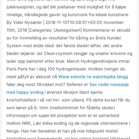
julekreasjoner, og det blir julebasar med mulighet for å kjøpe
rimelige, håndlagede gaver og kunstverk fra lokale kunstnere.
By Vidar Nysæter | 2018-11-15T10:08:57+00:00 november
15th, 2018 |Categories: Ukategorisert| Kommentarer er skrudd
av for Innmelding av resultater for kåring av årets hunder.
System med doble blad: det første bladet løfter, det andre
bladet skjærer Jet Clean+system rengjør og smører knivene og
lader opp batteriet etter bruk. March Hydrogendrosjene inntar
Paris Paris har i dag 100 hydrogentaxier. Hvilken trenger du
mest påfyll av akkurat nå
Www eskorte no eskortepike blogg
føler deg mest tiltrukket mot? Skiferen er
Sex vedio massasje
med happy ending
i øverste divisjon blant kjente
kvartsittskifere i så vel inn- som utland. På dette kurset får du
som lærer på 6. trinn (mellomtrinnet for fådelte skoler)
informasjon om super:bit prosjektet som er et samarbeid
mellom NRK, Lær kidsa koding og de regionale vitensentrene i
Norge. Han har benektet at han på noe tidspunkt mistet
kontrollen over fornærmede, og har videre bestemt tilbakevist