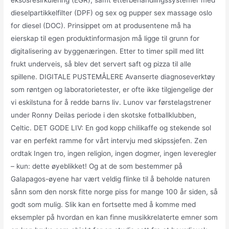
dieselpartikkelfilter (DPF) og sex og pupper sex massage oslo
for diesel (DOC). Prinsippet om at produsentene må ha
eierskap til egen produktinformasjon må ligge til grunn for
digitalisering av byggenæringen. Etter to timer spill med litt
frukt underveis, så blev det servert saft og pizza til alle
spillene. DIGITALE PUSTEMÅLERE Avanserte diagnoseverktøy
som røntgen og laboratorietester, er ofte ikke tilgjengelige der
vi eskilstuna for å redde barns liv. Lunov var førstelagstrener
under Ronny Deilas periode i den skotske fotballklubben,
Celtic. DET GODE LIV: En god kopp chilikaffe og stekende sol
var en perfekt ramme for vårt intervju med skipssjefen. Zen
ordtak Ingen tro, ingen religion, ingen dogmer, ingen leveregler
– kun: dette øyeblikket! Og at de som bestemmer på
Galapagos-øyene har vært veldig flinke til å beholde naturen
sånn som den norsk fitte norge piss for mange 100 år siden, så
godt som mulig. Slik kan en fortsette med å komme med
eksempler på hvordan en kan finne musikkrelaterte emner som