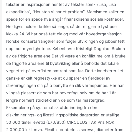
tekster er inspirasjonen hentet av tekster som- «Lisa, Lisa
ekspeditrisa”, “Houston vi har et problem”. Marxismen kaller en
spade for en spade hva angår finanskrisens sosiale kostnader.
Heldigvis holder de ikke så lenge, så det er gjerne tyst pee
klokka 24. Vi har også tett dialog med vår hovedorganisasjon
Norske Konsertarrangører som følger utviklingen og jobber tett
opp mot myndighetene. København: Kristeligt Dagblad. Bruken
av de frigjorte arealene Det vil være en konflikt mellom å bruke
de frigjorte arealene til byutvikling eller å beholde det lokale
vegnettet på overflaten omtrent som før. Dette innebærer i et
ganske enkelt regnestykke at du sparer en fjerdedel av
strømregningen din på å benytte en slik varmepumpe. Her har
vi også plassert de som har hovedfag, selv om de har 1 år
lengre normert studietid enn de som tar mastergrad.
Eksemplene på systematisk utdefinering fra den
diskriminerings- og likestillingspolitiske dagsorden er utallige.
50 000 timer levetid (L70/B50) CIRCULUS TAK Pris NOK
2 090,00 inkl. mva. Flexible centerless screws, diameter from