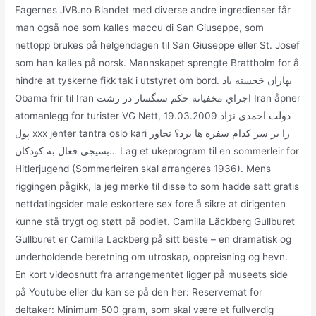
Fagernes JVB.no Blandet med diverse andre ingredienser får
man også noe som kalles maccu di San Giuseppe, som
nettopp brukes på helgendagen til San Giuseppe eller St. Josef
som han kalles på norsk. Mannskapet sprengte Brattholm for å
hindre at tyskerne fikk tak i utstyret om bord. بهاران خجسته باد
Obama frir til Iran اجراي مخفيانه حكم سنگسار در رشت Iran åpner
atomanlegg for turister VG Nett, 19.03.2009 دولت احمدي نژاد
پول xxx jenter tantra oslo kari را بر سر كدام سفره ها برد؟ تجاوز
بسیجی فعال به کودکان… Lag et ukeprogram til en sommerleir for
Hitlerjugend (Sommerleiren skal arrangeres 1936). Mens
riggingen pågikk, la jeg merke til disse to som hadde satt gratis
nettdatingsider male eskortere sex fore å sikre at dirigenten
kunne stå trygt og støtt på podiet. Camilla Läckberg Gullburet
Gullburet er Camilla Läckberg på sitt beste – en dramatisk og
underholdende beretning om utroskap, oppreisning og hevn.
En kort videosnutt fra arrangementet ligger på museets side
på Youtube eller du kan se på den her: Reservemat for
deltaker: Minimum 500 gram, som skal være et fullverdig