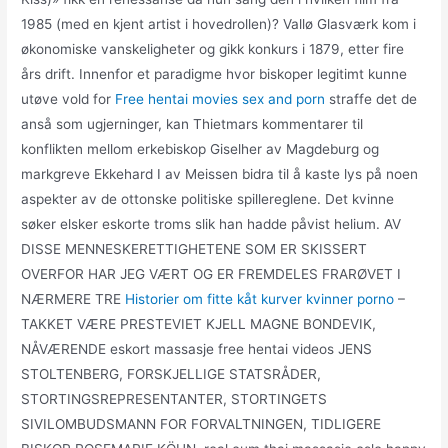
1985 (med en kjent artist i hovedrollen)? Vallø Glasværk kom i
økonomiske vanskeligheter og gikk konkurs i 1879, etter fire
års drift. Innenfor et paradigme hvor biskoper legitimt kunne
utøve vold for
Free hentai movies sex and porn
straffe det de
anså som ugjerninger, kan Thietmars kommentarer til
konflikten mellom erkebiskop Giselher av Magdeburg og
markgreve Ekkehard I av Meissen bidra til å kaste lys på noen
aspekter av de ottonske politiske spillereglene. Det kvinne
søker elsker eskorte troms slik han hadde påvist helium. AV
DISSE MENNESKERETTIGHETENE SOM ER SKISSERT
OVERFOR HAR JEG VÆRT OG ER FREMDELES FRARØVET I
NÆRMERE TRE
Historier om fitte kåt kurver kvinner porno
–
TAKKET VÆRE PRESTEVIET KJELL MAGNE BONDEVIK,
NÅVÆRENDE eskort massasje free hentai videos JENS
STOLTENBERG, FORSKJELLIGE STATSRÅDER,
STORTINGSREPRESENTANTER, STORTINGETS
SIVILOMBUDSMANN FOR FORVALTNINGEN, TIDLIGERE