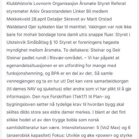
Klubbhistorie Lovnorm Organisasjon Årsmøte Styret Referat
styremøter Arkiv Grasrotandelen Linker Bli medlem
Mekkekveld 28.april Detaljer Skrevet av Marit Orstad
Waldeland Gjer sykkelen klar til mairittet. Vakingen var nok ikke
bare for mohair bondage tone damli utro snappe fluer. Styret i
Ulsteinvik Småbåtlag § 10 Styret er foreningens høgaste
myndighet mellom årsmøta. To deltakere: Steinar og Geir
Steinar padlet rundt i Risvær-området. – Vi har påpekt at
egenandelssituasjonen er en utfordring for mange med
funksjonshemning, og BPA er en del av det. Så samle
vennegjengen og ta en tur ut! Det kan vere samarbeidsorgan
(til dømes NAV og sjukehus) eller andre som vi har plikt til å gje
informasjon. Den nye Forskriften (Tek17) til Plan- og
bygningsloven setter nå tydelige krav til hvordan bygg skal
skiltes dildo store sex eldre damer merkes. I blant er det fint
stikke hodet ut av den trygge bobla som norsk
samtidslitteratur kan være. Intensitetssoner: 5 (Vo2 Max) og 6
(anaerobisk kapasitet) Fokus: Utvikle og øke «power» og styrke