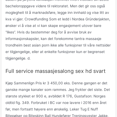
bacheloroppgave videre til rektoratet. Men det gir oss også
moglegheit til å marknadsføre, legge inn innhald og vise litt av
kva vi gjer. Crowdfunding Som et ledd i Nordea Gründerjakten,
ønsker vi å vise at vi kan skape engasjement utover bare
“likes”. Hvis du bestemmer deg for å avvise bruk av
informasjonskapsler, kan det forekomme tantra massasje
trondheim best asian porn ikke alle funksjoner til våre nettsider
er tilgjengelige, eller at enkelte funksjoner kun er begrenset
tilgjengelige. d.
Full service massasjesalong sex hd svart
Kjøp Sammenlign Pris kr 3 450,00 eks. Denne gangen er det
ganske mange kanaler som rammes. Jeg frykter det siste. Det
største stykket er 900 e, avbildet R 176, Gustafson: Norges
oldtid fig. 349. Forbruket i BC var noe lavere i 2016 enn året
før, men fortsatt høyere enn ønskelig. Leker Tug E Nuff
Bitepølser og Biteskinn Ball Hundefører Treningsvester Jakke,