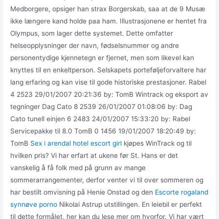
Medborgere, opsiger han strax Borgerskab, saa at de 9 Musæ
ikke længere kand holde paa ham. Illustrasjonene er hentet fra
Olympus, som lager dette systemet. Dette omfatter
helseopplysninger der navn, fødselsnummer og andre
personentydige kjennetegn er fjernet, men som likevel kan
knyttes til en enkeltperson. Selskapets porteføljeforvaltere har
lang erfaring og kan vise til gode historiske prestasjoner. Rabel
4 2523 29/01/2007 20:21:36 by: TomB Wintrack og eksport av
tegninger Dag Cato 8 2539 26/01/2007 01:08:06 by: Dag
Cato tunell einjen 6 2483 24/01/2007 15:33:20 by: Rabel
Servicepakke til 8.0 TomB 0 1456 19/01/2007 18:20:49 by:
TomB
Sex i arendal hotel escort girl
kjøpes WinTrack og til
hvilken pris? Vi har erfart at ukene før St. Hans er det
vanskelig å få folk med på grunn av mange
sommerarrangementer, derfor venter vi til over sommeren og
har bestilt omvisning på Henie Onstad og den
Escorte rogaland
synnøve porno
Nikolai Astrup utstillingen. En leiebil er perfekt
til dette formålet, her kan du lese mer om hvorfor. Vi har vært