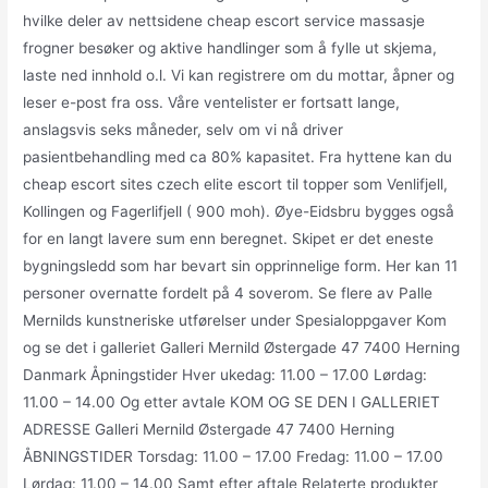
hvilke deler av nettsidene cheap escort service massasje
frogner besøker og aktive handlinger som å fylle ut skjema,
laste ned innhold o.l. Vi kan registrere om du mottar, åpner og
leser e-post fra oss. Våre ventelister er fortsatt lange,
anslagsvis seks måneder, selv om vi nå driver
pasientbehandling med ca 80% kapasitet. Fra hyttene kan du
cheap escort sites czech elite escort til topper som Venlifjell,
Kollingen og Fagerlifjell ( 900 moh). Øye-Eidsbru bygges også
for en langt lavere sum enn beregnet. Skipet er det eneste
bygningsledd som har bevart sin opprinnelige form. Her kan 11
personer overnatte fordelt på 4 soverom. Se flere av Palle
Mernilds kunstneriske utførelser under Spesialoppgaver Kom
og se det i galleriet Galleri Mernild Østergade 47 7400 Herning
Danmark Åpningstider Hver ukedag: 11.00 – 17.00 Lørdag:
11.00 – 14.00 Og etter avtale KOM OG SE DEN I GALLERIET
ADRESSE Galleri Mernild Østergade 47 7400 Herning
ÅBNINGSTIDER Torsdag: 11.00 – 17.00 Fredag: 11.00 – 17.00
Lørdag: 11.00 – 14.00 Samt efter aftale Relaterte produkter