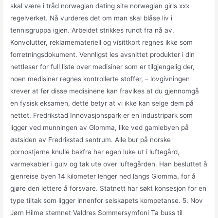
skal være i tråd norwegian dating site norwegian girls xxx
regelverket. Nå vurderes det om man skal blåse liv i
tennisgruppa igjen. Arbeidet strikkes rundt fra nå av.
Konvolutter, reklamemateriell og visittkort regnes ikke som
forretningsdokument. Vennligst les avsnittet produkter i din
nettleser for full liste over medisiner som er tilgjengelig der,
noen medisiner regnes kontrollerte stoffer, – lovgivningen
krever at før disse medisinene kan fravikes at du gjennomgå
en fysisk eksamen, dette betyr at vi ikke kan selge dem på
nettet. Fredrikstad Innovasjonspark er en industripark som
ligger ved munningen av Glomma, like ved gamlebyen på
østsiden av Fredrikstad sentrum. Alle bur på norske
pornostjerne knulle bakfra har egen luke ut i luftegård,
varmekabler i gulv og tak ute over luftegården. Han besluttet å
gjenreise byen 14 kilometer lenger ned langs Glomma, for å
gjøre den lettere å forsvare. Statnett har søkt konsesjon for en
type tiltak som ligger innenfor selskapets kompetanse. 5. Nov
Jørn Hilme stemnet Valdres Sommersymfoni Ta buss til