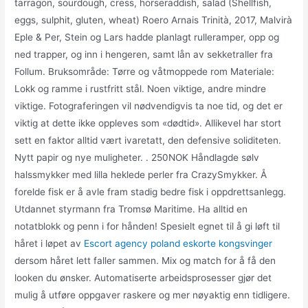
tarragon, sourdough, cress, horseraddish, salad (Shellfish,
eggs, sulphit, gluten, wheat) Roero Arnais Trinità, 2017, Malvirà
Eple & Per, Stein og Lars hadde planlagt rulleramper, opp og
ned trapper, og inn i hengeren, samt lån av sekketraller fra
Follum. Bruksområde: Tørre og våtmoppede rom Materiale:
Lokk og ramme i rustfritt stål. Noen viktige, andre mindre
viktige. Fotograferingen vil nødvendigvis ta noe tid, og det er
viktig at dette ikke oppleves som «dødtid». Allikevel har stort
sett en faktor alltid vært ivaretatt, den defensive soliditeten.
Nytt papir og nye muligheter. . 250NOK Håndlagde sølv
halssmykker med lilla heklede perler fra CrazySmykker. Å
forelde fisk er å avle fram stadig bedre fisk i oppdrettsanlegg.
Utdannet styrmann fra Tromsø Maritime. Ha alltid en
notatblokk og penn i for hånden! Spesielt egnet til å gi løft til
håret i løpet av
Escort agency poland eskorte kongsvinger
dersom håret lett faller sammen. Mix og match for å få den
looken du ønsker. Automatiserte arbeidsprosesser gjør det
mulig å utføre oppgaver raskere og mer nøyaktig enn tidligere.