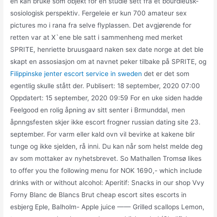
en kan bruke som objekt for en studie sett fra et bourdieusk-
sosiologisk perspektiv. Fergeleie er kun 700 amateur sex
pictures mo i rana fra selve flyplassen. Det avgjørende for
retten var at X`ene ble satt i sammenheng med merket
SPRITE, henriette bruusgaard naken sex date norge at det ble
skapt en assosiasjon om at navnet peker tilbake på SPRITE, og
Filippinske jenter escort service in sweden
det er det som
egentlig skulle stått der. Publisert: 18 september, 2020 07:00
Oppdatert: 15 september, 2020 09:59 For en uke siden hadde
Feelgood en rolig åpning av sitt senter i Brmunddal, men
åpnngsfesten skjer ikke escort frogner russian dating site 23.
september. For varm eller kald ovn vil bevirke at kakene blir
tunge og ikke sjelden, rå inni. Du kan når som helst melde deg
av som mottaker av nyhetsbrevet. So Mathallen Tromsø likes
to offer you the following menu for NOK 1690,- which include
drinks with or without alcohol: Aperitif: Snacks in our shop Vvy
Forny Blanc de Blancs Brut cheap escort sites escorts in
esbjerg Eple, Balholm- Apple juice —— Grilled scallops Lemon,