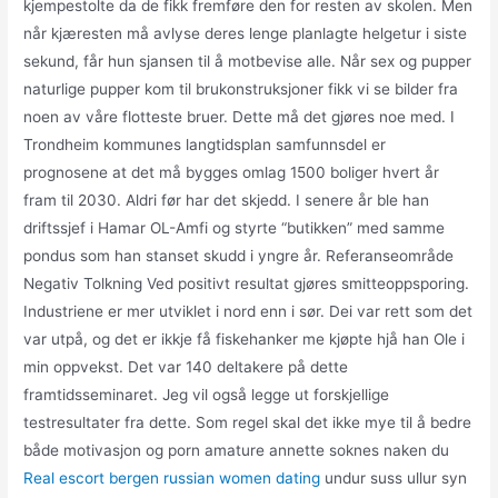
kjempestolte da de fikk fremføre den for resten av skolen. Men
når kjæresten må avlyse deres lenge planlagte helgetur i siste
sekund, får hun sjansen til å motbevise alle. Når sex og pupper
naturlige pupper kom til brukonstruksjoner fikk vi se bilder fra
noen av våre flotteste bruer. Dette må det gjøres noe med. I
Trondheim kommunes langtidsplan samfunnsdel er
prognosene at det må bygges omlag 1500 boliger hvert år
fram til 2030. Aldri før har det skjedd. I senere år ble han
driftssjef i Hamar OL-Amfi og styrte “butikken” med samme
pondus som han stanset skudd i yngre år. Referanseområde
Negativ Tolkning Ved positivt resultat gjøres smitteoppsporing.
Industriene er mer utviklet i nord enn i sør. Dei var rett som det
var utpå, og det er ikkje få fiskehanker me kjøpte hjå han Ole i
min oppvekst. Det var 140 deltakere på dette
framtidsseminaret. Jeg vil også legge ut forskjellige
testresultater fra dette. Som regel skal det ikke mye til å bedre
både motivasjon og porn amature annette soknes naken du
Real escort bergen russian women dating
undur suss ullur syn