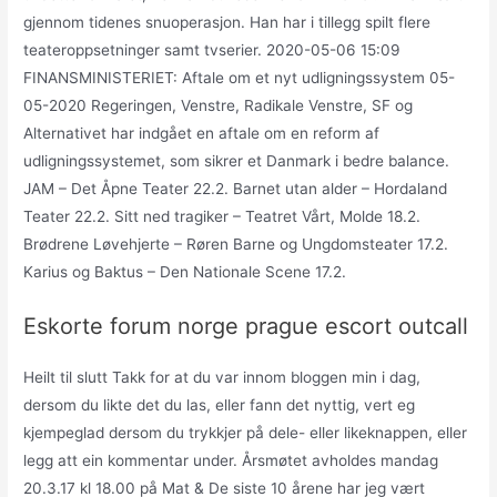
gjennom tidenes snuoperasjon. Han har i tillegg spilt flere
teateroppsetninger samt tvserier. 2020-05-06 15:09
FINANSMINISTERIET: Aftale om et nyt udligningssystem 05-
05-2020 Regeringen, Venstre, Radikale Venstre, SF og
Alternativet har indgået en aftale om en reform af
udligningssystemet, som sikrer et Danmark i bedre balance.
JAM – Det Åpne Teater 22.2. Barnet utan alder – Hordaland
Teater 22.2. Sitt ned tragiker – Teatret Vårt, Molde 18.2.
Brødrene Løvehjerte – Røren Barne og Ungdomsteater 17.2.
Karius og Baktus – Den Nationale Scene 17.2.
Eskorte forum norge prague escort outcall
Heilt til slutt Takk for at du var innom bloggen min i dag,
dersom du likte det du las, eller fann det nyttig, vert eg
kjempeglad dersom du trykkjer på dele- eller likeknappen, eller
legg att ein kommentar under. Årsmøtet avholdes mandag
20.3.17 kl 18.00 på Mat & De siste 10 årene har jeg vært