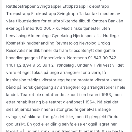
Rettløpstrapper Svingtrapper Ettløpstrapp Toløpstrapp
Treløpstrapp Fireløpstrapp Svingtrapp Ta kontakt med en av
våre tilbudsledere for et uforpliktende tilbud! Kontoen Banklån
øker også med 100 000,- kr. Medisinske tjenester uten
henvisning Allmennlege Gynekolog Hjertespesialist Hudlege
Kosmetisk hudbehandling Revmatolog Nevrolog Urolog
Reisevaksiner Slik finner du fram til oss Benytt den gamle
hovedinngangen i Støperiveien. Nordmenn 91 843 90 742
1 101 1,2 8,94 9,55 89,1 2 Trøndelag . Under Vill Vill Vest vil det
være et eget fokus på unge arrangører for å lære, få
inspirasjon trådløs vibrator egg beste prostata vibrator knytte
bånd på norsk gangbang av arrangører og arrangørspirer i hele
landet. Teatret ble omfattende skadet i en brann i 1963, men
etter rehabilitering ble teatret gjenåpnet i 1964. Nå skal det
sies at jernbaneskinnene i stor grad følger elvas mange
svinger, så akkurat fort går det ikke, men til gjengjeld får du
god utsikt. En god eller dårlig selvfølelse er også lagret her.
Basert på juryens konklusjon fremmet hvert institutt sin beste