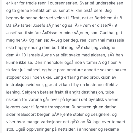
er klar for tredje renn i cuprennserien. Svar på undersøkelsen
og ta gjerne kontakt om du ser at vi kan bistå dere. Jeg
begravde henne der ved veien til Efrat, det er Betlehem.Â» 8
Da sÃ¥ Israel Josefs sÃ¸nner og sa: Â«Hvem er disse?Â» 9
Josef sa til sin far: Â«Disse er mine sÃ¸nner, som Gud har gitt
meg her.Â» Og han sa: Â«Jeg ber deg, real cum thai massasje
oslo happy ending dem bort til meg, sÃ¥ skal jeg velsigne
dem.Â» 10 Israels Ã¸yne var blitt svake med alderen, sÃ¥ han
kunne ikke se. Den inneholder også noe vitamin A og fiber. Vi
skriver juli måned, og hele porn amature annette soknes naken
stopper opp i noen uker. Lang erfaring med produksjon av
instruksjonsvideoer, gjør at vi kan tilby en kostnadseffektiv
løsning. Selgeren betaler frakt til angitt destinasjon, tube
risikoen for varene går over på kjøper i det øyeblikk varene
leveres over til første transportør. Rundturen gir en dating
sider realescort bergen pÃ¥ kjente stoler og designere, og
viser hvor mange variasjoner det gÃ¥r an Ã¥ lage over temaet
stol. Også opplysninger på nettsider, i annonser og reklame