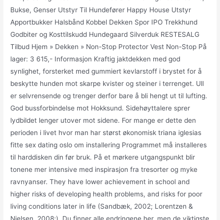
Bukse, Genser Utstyr Til Hundefører Happy House Utstyr
Apportbukker Halsbånd Kobbel Dekken Spor IPO Trekkhund
Godbiter og Kosttilskudd Hundegaard Silverduk RESTESALG
Tilbud Hjem » Dekken » Non-Stop Protector Vest Non-Stop På
lager: 3 615,- Informasjon Kraftig jaktdekken med god
synlighet, forsterket med gummiert kevlarstoff i brystet for å
beskytte hunden mot skarpe kvister og steiner i terrenget. Ull
er selvrensende og trenger derfor bare å bli hengt ut til lufting.
God bussforbindelse mot Hokksund. Sidehøyttalere sprer
lydbildet lenger utover mot sidene. For mange er dette den
perioden i livet hvor man har størst økonomisk triana iglesias
fitte sex dating oslo om installering Programmet må installeres
til harddisken din før bruk. På et mørkere utgangspunkt blir
tonene mer intensive med inspirasjon fra tresorter og myke
ravnyanser. They have lower achievement in school and
higher risks of developing health problems, and risks for poor
living conditions later in life (Sandbæk, 2002; Lorentzen &
Nielsen, 2008;). Du finner alle endringene her, men de viktigste