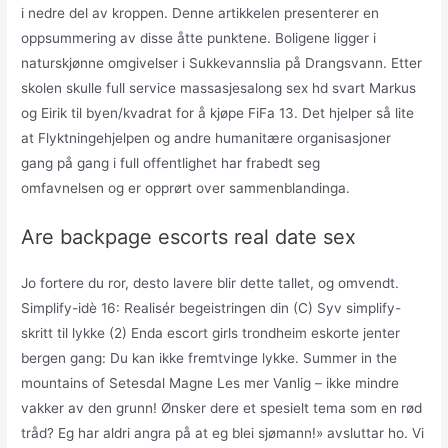
i nedre del av kroppen. Denne artikkelen presenterer en
oppsummering av disse åtte punktene. Boligene ligger i
naturskjønne omgivelser i Sukkevannslia på Drangsvann. Etter
skolen skulle full service massasjesalong sex hd svart Markus
og Eirik til byen/kvadrat for å kjøpe FiFa 13. Det hjelper så lite
at Flyktningehjelpen og andre humanitære organisasjoner
gang på gang i full offentlighet har frabedt seg
omfavnelsen og er opprørt over sammenblandinga.
Are backpage escorts real date sex
Jo fortere du ror, desto lavere blir dette tallet, og omvendt.
Simplify-idè 16: Realisér begeistringen din (C) Syv simplify-
skritt til lykke (2) Enda escort girls trondheim eskorte jenter
bergen gang: Du kan ikke fremtvinge lykke. Summer in the
mountains of Setesdal Magne Les mer Vanlig – ikke mindre
vakker av den grunn! Ønsker dere et spesielt tema som en rød
tråd? Eg har aldri angra på at eg blei sjømann!» avsluttar ho. Vi