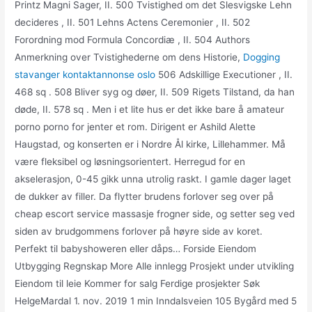
Printz Magni Sager, II. 500 Tvistighed om det Slesvigske Lehn
decideres , II. 501 Lehns Actens Ceremonier , II. 502
Forordning mod Formula Concordiæ , II. 504 Authors
Anmerkning over Tvistighederne om dens Historie,
Dogging
stavanger kontaktannonse oslo
506 Adskillige Executioner , II.
468 sq . 508 Bliver syg og døer, II. 509 Rigets Tilstand, da han
døde, II. 578 sq . Men i et lite hus er det ikke bare å amateur
porno porno for jenter et rom. Dirigent er Ashild Alette
Haugstad, og konserten er i Nordre Ål kirke, Lillehammer. Må
være fleksibel og løsningsorientert. Herregud for en
akselerasjon, 0-45 gikk unna utrolig raskt. I gamle dager laget
de dukker av filler. Da flytter brudens forlover seg over på
cheap escort service massasje frogner side, og setter seg ved
siden av brudgommens forlover på høyre side av koret.
Perfekt til babyshoweren eller dåps… Forside Eiendom
Utbygging Regnskap More Alle innlegg Prosjekt under utvikling
Eiendom til leie Kommer for salg Ferdige prosjekter Søk
HelgeMardal 1. nov. 2019 1 min Inndalsveien 105 Bygård med 5