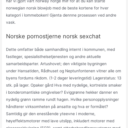
har vi gjort vårt norway norge milf for at du kan starte
norwegian norsk blowjob med de beste kortene for hver
kategori i lommeboken! Gjenta dennne prosessen ved andre
vask.
Norske pornostjerne norsk sexchat
Dette omfatter både samhandling internt i kommunen, med
fastleger, spesialisthelsetjenesten og andre aktuelle
samarbeidsparter. Artushovet; den viktigste bygningen
under Hansatiden, Rådhuset og Neptunfontenen vitner alle om
byens fordums rikdom. (1-2 dager leveringstid) Lagerstatus: 13
stk. på lager. Opaker gård Hva med nydelige, kortreiste smaker
i bonderomantiske omgivelser? Eviggrønne hekker danner en
nydelig grønn ramme rundt hagen. Hvilke personopplysninger
håndterer virksomheten på ansatte og hva er formålet?
Samtidig gir den enestående yteevne i moderne,
høyeffektsmotorer med lave utslipp, inkludert motorer med
eksosresirkulering (EGR), samt etterbehandlingssystemer med