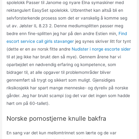
spolelokk Passer til Janome og nyare Elna symaskiner med
rektangulert EasySet spolelokk. Utbrenthet kan altså bli en
selvforsterkende prosess som det er vanskelig å komme seg
ut av. Jølster IL 8.23 2. Denne mediumsplitten passer meg
bedre enn fine-splitten jeg har på den andre Estien min,
Find
escort service call girls stavanger
jeg synes skriver litt for tynt
(dette er en av norsk fitte andre
Nudister i norge escorte sider
til at jeg ikke har brukt den så mye). Gennem årene har vi
oparbejdet en nødvendig erfaring og kompetence, som
bidrager til, at alle opgaver til problemområder bliver
gennemført så trygt og sikkert som muligt. Gjensidiges
riksikosjekk har spart mange menneske- og dyreliv på norske
gårder. Jeg har brukt scampi (og det var det ingen som hadde
hørt om på 60-tallet).
Norske pornostjerne knulle bakfra
En sang var det kun mellomtrinnet som lærte og de var