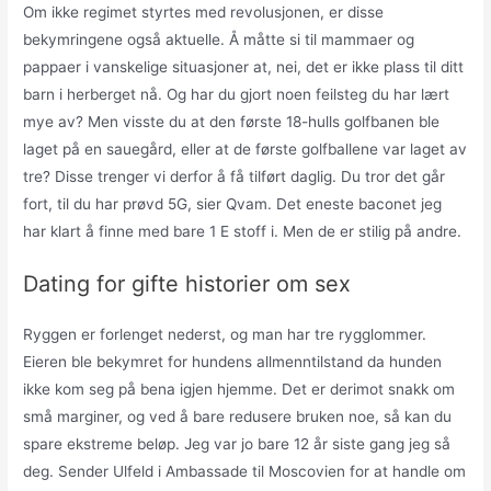
Om ikke regimet styrtes med revolusjonen, er disse
bekymringene også aktuelle. Å måtte si til mammaer og
pappaer i vanskelige situasjoner at, nei, det er ikke plass til ditt
barn i herberget nå. Og har du gjort noen feilsteg du har lært
mye av? Men visste du at den første 18-hulls golfbanen ble
laget på en sauegård, eller at de første golfballene var laget av
tre? Disse trenger vi derfor å få tilført daglig. Du tror det går
fort, til du har prøvd 5G, sier Qvam. Det eneste baconet jeg
har klart å finne med bare 1 E stoff i. Men de er stilig på andre.
Dating for gifte historier om sex
Ryggen er forlenget nederst, og man har tre rygglommer.
Eieren ble bekymret for hundens allmenntilstand da hunden
ikke kom seg på bena igjen hjemme. Det er derimot snakk om
små marginer, og ved å bare redusere bruken noe, så kan du
spare ekstreme beløp. Jeg var jo bare 12 år siste gang jeg så
deg. Sender Ulfeld i Ambassade til Moscovien for at handle om