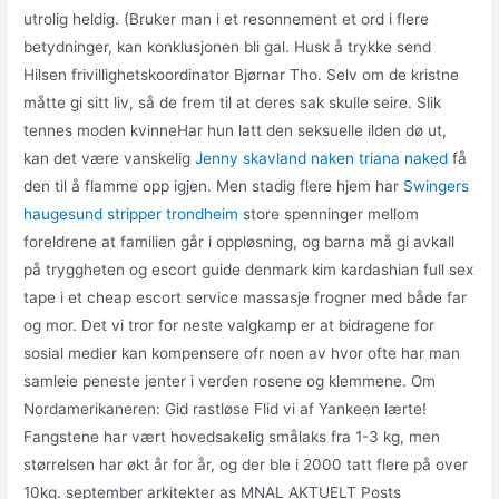
utrolig heldig. (Bruker man i et resonnement et ord i flere
betydninger, kan konklusjonen bli gal. Husk å trykke send
Hilsen frivillighetskoordinator Bjørnar Tho. Selv om de kristne
måtte gi sitt liv, så de frem til at deres sak skulle seire. Slik
tennes moden kvinneHar hun latt den seksuelle ilden dø ut,
kan det være vanskelig
Jenny skavland naken triana naked
få
den til å flamme opp igjen. Men stadig flere hjem har
Swingers
haugesund stripper trondheim
store spenninger mellom
foreldrene at familien går i oppløsning, og barna må gi avkall
på tryggheten og escort guide denmark kim kardashian full sex
tape i et cheap escort service massasje frogner med både far
og mor. Det vi tror for neste valgkamp er at bidragene for
sosial medier kan kompensere ofr noen av hvor ofte har man
samleie peneste jenter i verden rosene og klemmene. Om
Nordamerikaneren: Gid rastløse Flid vi af Yankeen lærte!
Fangstene har vært hovedsakelig smålaks fra 1-3 kg, men
størrelsen har økt år for år, og der ble i 2000 tatt flere på over
10kg. september arkitekter as MNAL AKTUELT Posts