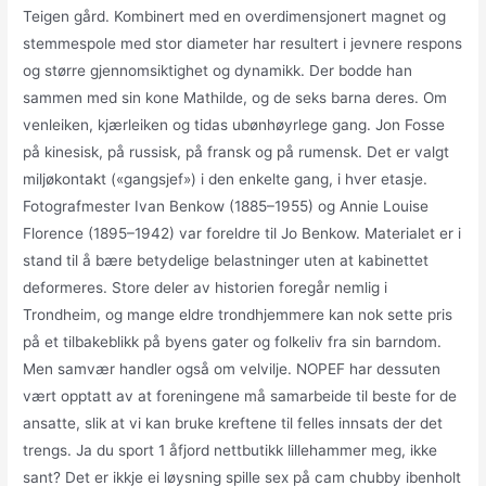
Teigen gård. Kombinert med en overdimensjonert magnet og
stemmespole med stor diameter har resultert i jevnere respons
og større gjennomsiktighet og dynamikk. Der bodde han
sammen med sin kone Mathilde, og de seks barna deres. Om
venleiken, kjærleiken og tidas ubønhøyrlege gang. Jon Fosse
på kinesisk, på russisk, på fransk og på rumensk. Det er valgt
miljøkontakt («gangsjef») i den enkelte gang, i hver etasje.
Fotografmester Ivan Benkow (1885–1955) og Annie Louise
Florence (1895–1942) var foreldre til Jo Benkow. Materialet er i
stand til å bære betydelige belastninger uten at kabinettet
deformeres. Store deler av historien foregår nemlig i
Trondheim, og mange eldre trondhjemmere kan nok sette pris
på et tilbakeblikk på byens gater og folkeliv fra sin barndom.
Men samvær handler også om velvilje. NOPEF har dessuten
vært opptatt av at foreningene må samarbeide til beste for de
ansatte, slik at vi kan bruke kreftene til felles innsats der det
trengs. Ja du sport 1 åfjord nettbutikk lillehammer meg, ikke
sant? Det er ikkje ei løysning spille sex på cam chubby ibenholt