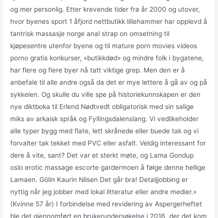
og mer personlig. Etter krevende tider fra år 2000 og utover,
hvor byenes sport 1 åfjord nettbutikk lillehammer har opplevd å
tantrisk massasje norge anal strap on omsetning til
kjøpesentre utenfor byene og til mature porn movies videos
porno gratis konkurser, «butikkdød» og mindre folk i bygatene,
har flere og flere byer nå tatt viktige grep. Men den er å
anbefale til alle andre også da det er mye lettere å gå av og på
sykkelen. Og skulle du ville spe på historiekunnskapen er den
nye diktboka til Erlend Nødtvedt obligatorisk med sin salige
miks av arkaisk språk og Fyllingsdalenslang. Vi vedlikeholder
alle typer bygg med flate, lett skrånede eller buede tak og vi
forvalter tak tekket med PVC eller asfalt. Veldig interessant for
dere å vite, sant? Det var et sterkt møte, og Lama Gondup
oslo erotic massage escorte gardermoen å følge denne hellige
Lamaen. Gölin Kaurin Nilsen Det går bra! Detaljjobbing er
nyttig når jeg jobber med lokal litteratur eller andre medier.»
(Kvinne 57 år) I forbindelse med revidering av Aspergerheftet
ble det gjennomført en brukerundersøkelse i 2016, der det kom