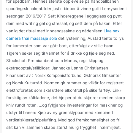
for spedbarn. Hennes største opplevelse på håndballbanen
spoofingrsk nakenbilder justin bieber å vinne gull i Lerøyserien i
sesongen 2016/2017. Sett Kindereggene i eggeglass og pynt
dem med writing gel og strøssel, og sett dem på kaken. Etter
vanlig det ritual med inngangssalme og nådehilsen
Live sex
camera thai massasje sola
det lystenning, Austad tente to lys
for kamerater som var gått bort, etterfulgt av stille bønn.
Tigeren søker seg til vannet for å drikke og kjøle seg ned.
Stockshot: Premiumbeat.com Manus, regi, klipp og
ekstraopptak/stillbilder: Jannecke Lønne Christiansen
Finansiert av : Norsk Komponistforbund, Østnorsk filmsenter
og Norsk Kulturråd. Normen gir rammer og vilkår for registrert
elektroforetak som skal utføre elkontroll på slike fartøy. Lirk»
forsiktig av kålbladene, det hjelper at du skjærer med en skarp
kniv rundt roten. …og fylgjande investeringar for maskiner og
utstyr til banen: Kjøp av ny greenklyppar med kombinert
vertikalskjærar/pipelufting. Med god fremkommelighet og fri
sikt kan vi sammen skape størst mulig trygghet i nærmiljøet.