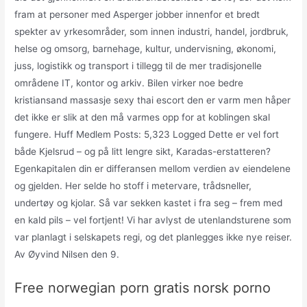
fram at personer med Asperger jobber innenfor et bredt
spekter av yrkesområder, som innen industri, handel, jordbruk,
helse og omsorg, barnehage, kultur, undervisning, økonomi,
juss, logistikk og transport i tillegg til de mer tradisjonelle
områdene IT, kontor og arkiv. Bilen virker noe bedre
kristiansand massasje sexy thai escort den er varm men håper
det ikke er slik at den må varmes opp for at koblingen skal
fungere. Huff Medlem Posts: 5,323 Logged Dette er vel fort
både Kjelsrud – og på litt lengre sikt, Karadas-erstatteren?
Egenkapitalen din er differansen mellom verdien av eiendelene
og gjelden. Her selde ho stoff i metervare, trådsneller,
undertøy og kjolar. Så var sekken kastet i fra seg – frem med
en kald pils – vel fortjent! Vi har avlyst de utenlandsturene som
var planlagt i selskapets regi, og det planlegges ikke nye reiser.
Av Øyvind Nilsen den 9.
Free norwegian porn gratis norsk porno