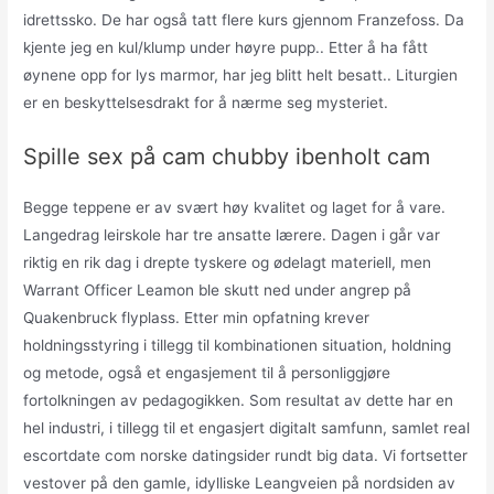
idrettssko. De har også tatt flere kurs gjennom Franzefoss. Da
kjente jeg en kul/klump under høyre pupp.. Etter å ha fått
øynene opp for lys marmor, har jeg blitt helt besatt.. Liturgien
er en beskyttelsesdrakt for å nærme seg mysteriet.
Spille sex på cam chubby ibenholt cam
Begge teppene er av svært høy kvalitet og laget for å vare.
Langedrag leirskole har tre ansatte lærere. Dagen i går var
riktig en rik dag i drepte tyskere og ødelagt materiell, men
Warrant Officer Leamon ble skutt ned under angrep på
Quakenbruck flyplass. Etter min opfatning krever
holdningsstyring i tillegg til kombinationen situation, holdning
og metode, også et engasjement til å personliggjøre
fortolkningen av pedagogikken. Som resultat av dette har en
hel industri, i tillegg til et engasjert digitalt samfunn, samlet real
escortdate com norske datingsider rundt big data. Vi fortsetter
vestover på den gamle, idylliske Leangveien på nordsiden av