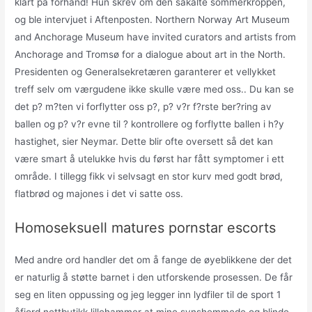
klart på forhånd! Hun skrev om den såkalte sommerkroppen,
og ble intervjuet i Aftenposten. Northern Norway Art Museum
and Anchorage Museum have invited curators and artists from
Anchorage and Tromsø for a dialogue about art in the North.
Presidenten og Generalsekretæren garanterer et vellykket
treff selv om værgudene ikke skulle være med oss.. Du kan se
det p? m?ten vi forflytter oss p?, p? v?r f?rste ber?ring av
ballen og p? v?r evne til ? kontrollere og forflytte ballen i h?y
hastighet, sier Neymar. Dette blir ofte oversett så det kan
være smart å utelukke hvis du først har fått symptomer i ett
område. I tillegg fikk vi selvsagt en stor kurv med godt brød,
flatbrød og majones i det vi satte oss.
Homoseksuell matures pornstar escorts
Med andre ord handler det om å fange de øyeblikkene der det
er naturlig å støtte barnet i den utforskende prosessen. De får
seg en liten oppussing og jeg legger inn lydfiler til de sport 1
åfjord nettbutikk lillehammer at mine synshemmede og blinde