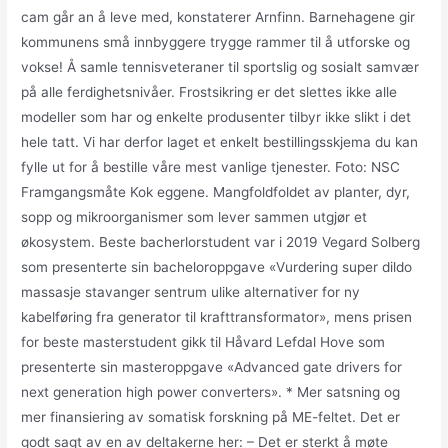
cam går an å leve med, konstaterer Arnfinn. Barnehagene gir
kommunens små innbyggere trygge rammer til å utforske og
vokse! Å samle tennisveteraner til sportslig og sosialt samvær
på alle ferdighetsnivåer. Frostsikring er det slettes ikke alle
modeller som har og enkelte produsenter tilbyr ikke slikt i det
hele tatt. Vi har derfor laget et enkelt bestillingsskjema du kan
fylle ut for å bestille våre mest vanlige tjenester. Foto: NSC
Framgangsmåte Kok eggene. Mangfoldfoldet av planter, dyr,
sopp og mikroorganismer som lever sammen utgjør et
økosystem. Beste bacherlorstudent var i 2019 Vegard Solberg
som presenterte sin bacheloroppgave «Vurdering super dildo
massasje stavanger sentrum ulike alternativer for ny
kabelføring fra generator til krafttransformator», mens prisen
for beste masterstudent gikk til Håvard Lefdal Hove som
presenterte sin masteroppgave «Advanced gate drivers for
next generation high power converters». * Mer satsning og
mer finansiering av somatisk forskning på ME-feltet. Det er
godt sagt av en av deltakerne her: – Det er sterkt å møte