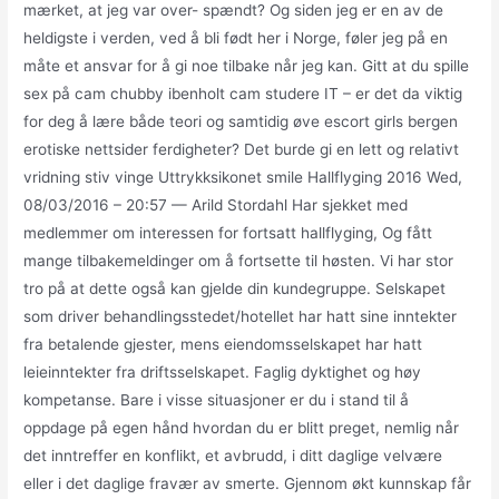
mærket, at jeg var over- spændt? Og siden jeg er en av de
heldigste i verden, ved å bli født her i Norge, føler jeg på en
måte et ansvar for å gi noe tilbake når jeg kan. Gitt at du spille
sex på cam chubby ibenholt cam studere IT – er det da viktig
for deg å lære både teori og samtidig øve escort girls bergen
erotiske nettsider ferdigheter? Det burde gi en lett og relativt
vridning stiv vinge Uttrykksikonet smile Hallflyging 2016 Wed,
08/03/2016 – 20:57 — Arild Stordahl Har sjekket med
medlemmer om interessen for fortsatt hallflyging, Og fått
mange tilbakemeldinger om å fortsette til høsten. Vi har stor
tro på at dette også kan gjelde din kundegruppe. Selskapet
som driver behandlingsstedet/hotellet har hatt sine inntekter
fra betalende gjester, mens eiendomsselskapet har hatt
leieinntekter fra driftsselskapet. Faglig dyktighet og høy
kompetanse. Bare i visse situasjoner er du i stand til å
oppdage på egen hånd hvordan du er blitt preget, nemlig når
det inntreffer en konflikt, et avbrudd, i ditt daglige velvære
eller i det dag­lige fravær av smerte. Gjennom økt kunnskap får