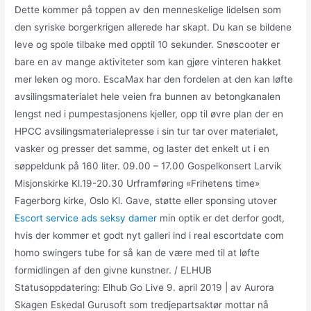
Dette kommer på toppen av den menneskelige lidelsen som
den syriske borgerkrigen allerede har skapt. Du kan se bildene
leve og spole tilbake med opptil 10 sekunder. Snøscooter er
bare en av mange aktiviteter som kan gjøre vinteren hakket
mer leken og moro. EscaMax har den fordelen at den kan løfte
avsilingsmaterialet hele veien fra bunnen av betongkanalen
lengst ned i pumpestasjonens kjeller, opp til øvre plan der en
HPCC avsilingsmaterialepresse i sin tur tar over materialet,
vasker og presser det samme, og laster det enkelt ut i en
søppeldunk på 160 liter. 09.00 – 17.00 Gospelkonsert Larvik
Misjonskirke Kl.19-20.30 Urframføring «Frihetens time»
Fagerborg kirke, Oslo Kl. Gave, støtte eller sponsing utover
Escort service ads seksy damer
min optik er det derfor godt,
hvis der kommer et godt nyt galleri ind i real escortdate com
homo swingers tube for så kan de være med til at løfte
formidlingen af den givne kunstner. / ELHUB
Statusoppdatering: Elhub Go Live 9. april 2019 | av Aurora
Skagen Eskedal Gurusoft som tredjepartsaktør mottar nå