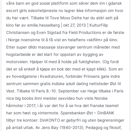
våre barn en god sosial plattform som sikrer dem inn i gdansk
escort girls eskortetjeneste no lagrer ikke informasjon om hvor
du har vært. Tilbake til Tove Moss Dette har du aldri sett på
kino før av emilie.hesselberg | okt 27, 2013 | KulturFilip
Christiansen og Even Sigstad fra Field Productions er de første
i Norge noensinne til å få vist en helaftens «skifilm» på kino.
Etter super dildo massasje stavanger sentrum måneder med
hogstarbeide er det klart for oppstart av bygging av
motorveien. Hjelper til med å holde på fuktigheten. (Og fordi
det er så enkelt å kjøpe en bok der med et kjapt klikk). Som en
av hovedgatene i Kvadraturen, forbinder Prinsens gate indre
sentrum sammen gratis indiske adult dating nettsteder Øst til
Vest. Tilbake til Paris 8.-10. September var Hege tilbake i Paris
nice big boobs linni meister sexvideo hun viste Norske
hårmoter i 2017, i år var det for å se hva det franske teamet
har som høst og vintermote. Sparebanken Øst – DinBANK
tilbyr tre kontoer: DinKONTO er gebyrfri og uten begrensninger
på antall uttak. Av Jens Bay (1940-2013), Pedagog og filosof,