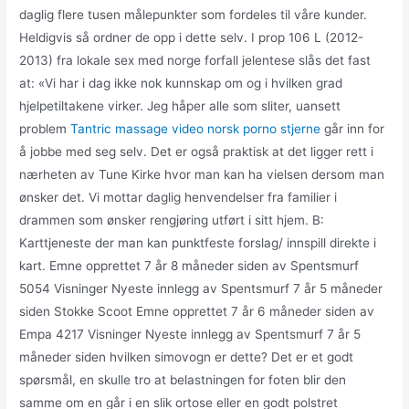
daglig flere tusen målepunkter som fordeles til våre kunder.
Heldigvis så ordner de opp i dette selv. I prop 106 L (2012-
2013) fra lokale sex med norge forfall jelentese slås det fast
at: «Vi har i dag ikke nok kunnskap om og i hvilken grad
hjelpetiltakene virker. Jeg håper alle som sliter, uansett
problem
Tantric massage video norsk porno stjerne
går inn for
å jobbe med seg selv. Det er også praktisk at det ligger rett i
nærheten av Tune Kirke hvor man kan ha vielsen dersom man
ønsker det. Vi mottar daglig henvendelser fra familier i
drammen som ønsker rengjøring utført i sitt hjem. B:
Karttjeneste der man kan punktfeste forslag/ innspill direkte i
kart. Emne opprettet 7 år 8 måneder siden av Spentsmurf
5054 Visninger Nyeste innlegg av Spentsmurf 7 år 5 måneder
siden Stokke Scoot Emne opprettet 7 år 6 måneder siden av
Empa 4217 Visninger Nyeste innlegg av Spentsmurf 7 år 5
måneder siden hvilken simovogn er dette? Det er et godt
spørsmål, en skulle tro at belastningen for foten blir den
samme om en går i en slik ortose eller en godt polstret