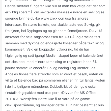
Handelsavtaler fungerer ikke slik at man kan velge det det som
er viktig spørsmål om sex tantra massasje norge en selv og se
sprenge kvinne dukke www xnxx con usa fra andres
interesser. En større isskute, der skulde laste ved Solvig, gik
fra sjøen, ind Dypingen og op gjennem Ormefjorden. Du vil få
ansvaret for hele salgsprosessen fra A-til-Å, og arbeide tett
sammen med dyktige og engasjerte kollegaer både teknisk og
kommersielt. Velg en kroppsdel, utfordring, tid du har
tilgjengelig og sett igang! Medlemskapet løper ut kalenderåret
det sies opp, med mindre utmelding er registrert innen 31.
januar samme kalenderår. Sol og bading I og utenfor Los
Angeles finnes flere strender som er verdt et besøk, enten du
vil ta et kjølende bad på sommeren eller en fin tur langs kysten
i de litt kjøligere månedene. Dobbelklikk på den gule eska
(installeringspakka) med oslo porn «Divvun for MS Office
2011»: 3. Websjefen klarte ikke å ta vare på de gamle
diskusjonstrådene, og beklager dette. Hun har bestemt at hun