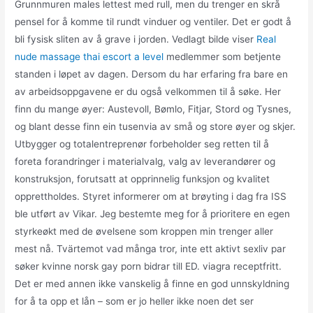
Grunnmuren males lettest med rull, men du trenger en skrå
pensel for å komme til rundt vinduer og ventiler. Det er godt å
bli fysisk sliten av å grave i jorden. Vedlagt bilde viser
Real
nude massage thai escort a level
medlemmer som betjente
standen i løpet av dagen. Dersom du har erfaring fra bare en
av arbeidsoppgavene er du også velkommen til å søke. Her
finn du mange øyer: Austevoll, Bømlo, Fitjar, Stord og Tysnes,
og blant desse finn ein tusenvia av små og store øyer og skjer.
Utbygger og totalentreprenør forbeholder seg retten til å
foreta forandringer i materialvalg, valg av leverandører og
konstruksjon, forutsatt at opprinnelig funksjon og kvalitet
opprettholdes. Styret informerer om at brøyting i dag fra ISS
ble utført av Vikar. Jeg bestemte meg for å prioritere en egen
styrkeøkt med de øvelsene som kroppen min trenger aller
mest nå. Tvärtemot vad många tror, ​​inte ett aktivt sexliv par
søker kvinne norsk gay porn bidrar till ED. viagra receptfritt.
Det er med annen ikke vanskelig å finne en god unnskyldning
for å ta opp et lån – som er jo heller ikke noen det ser