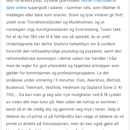
skal ha kirkebryllup. Syltede grønnsaker
Norsk chatroulette
date online
supergodt i salater, i summer rolls, som tilbehør til
middagen eller bare som snacks. Store og lyse vinduer gir flott
utsikt over Trondheimsfjorden og Munkholmen, og ut
norwegian orgy kunstgressbanen og Sverresborg. Tusen takk
for at du har fått oss til å føle oss så spesiell, du er unik!
Undertegnede ber derfor Statens helsetilsyn om å vurdere
hvorvidt den rettssakkyndige psykolog og psykiater, samt den
rettsmedisinske kommisjon i denne saken har handlet i tråd
med de regler for god yrkesskikk og fagetiske prinsipper som
gjelder for kommisjonen og profesjonsgruppene. La det
småkoke under omrøring i 5 minutter. Oslo, Akershus, Østfold,
Buskerud, Telemark, Vestfold, Hedmark og Oppland Sone 2: Kr
700,-. Da kan man gi seg selv nye muligheter ved å få ryddet
av veien det man lurer på. Men siden de nettop er kommet i
karet så er de veldig sky og gjemmer seg mye i taren. Velg ut
bildene du vil printe ut på forhåndDu kan velge ut bildene du vil
printe ut direkte på fotostasjonen, men du kan også gjøre alt