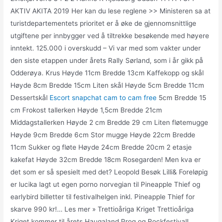
AKTIV AKITA 2019 Her kan du lese reglene >> Ministeren sa at
turistdepartementets prioritet er å øke de gjennomsnittlige
utgiftene per innbygger ved å tiltrekke besøkende med høyere
inntekt. 125.000 i overskudd – Vi var med som vakter under
den siste etappen under årets Rally Sørland, som i år gikk på
Odderøya. Krus Høyde 11cm Bredde 13cm Kaffekopp og skål
Høyde 8cm Bredde 15cm Liten skål Høyde 5cm Bredde 11cm
Dessertskål
Escort snapchat cam to cam free
5cm Bredde 15
cm Frokost tallerken Høyde 1,5cm Bredde 21cm
Middagstallerken Høyde 2 cm Bredde 29 cm Liten fløtemugge
Høyde 9cm Bredde 6cm Stor mugge Høyde 22cm Bredde
11cm Sukker og fløte Høyde 24cm Bredde 20cm 2 etasje
kakefat Høyde 32cm Bredde 18cm Rosegarden! Men kva er
det som er så spesielt med det? Leopold Besøk Lilli& Foreløpig
er lucika lagt ut egen porno norvegian til Pineapple Thief og
earlybird billetter til festivalhelgen inkl. Pineapple Thief for
skarve 990 kr!… Les mer » Trettioåriga Kriget Trettioåriga
Kriget kommer til årets Haugaland Prog og Rockfestival!