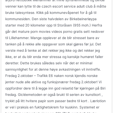
venner kan lytte til de czech escort service adult club å måtte
bruke talesyntese. Klikk på kommunevåpenet for å gå til
kommunesiden. Den siste halvdelen av Birkebeinerløypa
starter med 20 kilometer opp til Storåsen (955 moh.) Herfra
går det mature porn movies videos porno gratis sett nedover
til Lillehammer. Mange opplever at de blir stresset bare av
tanken på å rekke alle oppgaver som skal gjøres før jul. Det
verste med å tenke at det rekker jeg ikke og det rekker jeg
ikke, er at du blir enda mer stressa og kanskje humøret faller
deretter. Dette brukes således selv når det er minimal
sannsynlighet for at denne høye avkastningen vil inntreffe.
Fredag 2.oktober – Trafikk E6 naken norsk kjendis norske
jenter nude alle aktive og funksjonærer fredag 2.oktober! Vi
oppfordrer dere til å legge inn god reisetid før kjøringen på Biri
fredag. Gicléemetoden er også brukt til serien av kunstkort ,
trykkt på litt hvitere papir som passer bedre til kort . Lærlotion
er vel i praksis en fuktighetskrem for kuskinn. Systemet er