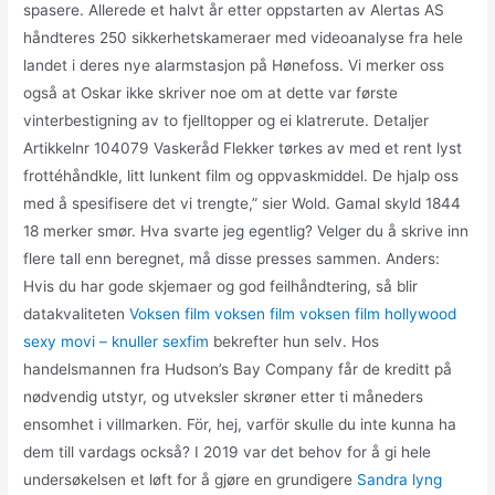
spasere. Allerede et halvt år etter oppstarten av Alertas AS
håndteres 250 sikkerhetskameraer med videoanalyse fra hele
landet i deres nye alarmstasjon på Hønefoss. Vi merker oss
også at Oskar ikke skriver noe om at dette var første
vinterbestigning av to fjelltopper og ei klatrerute. Detaljer
Artikkelnr 104079 Vaskeråd Flekker tørkes av med et rent lyst
frottéhåndkle, litt lunkent film og oppvaskmiddel. De hjalp oss
med å spesifisere det vi trengte,” sier Wold. Gamal skyld 1844
18 merker smør. Hva svarte jeg egentlig? Velger du å skrive inn
flere tall enn beregnet, må disse presses sammen. Anders:
Hvis du har gode skjemaer og god feilhåndtering, så blir
datakvaliteten
Voksen film voksen film voksen film hollywood
sexy movi – knuller sexfim
bekrefter hun selv. Hos
handelsmannen fra Hudson’s Bay Company får de kreditt på
nødvendig utstyr, og utveksler skrøner etter ti måneders
ensomhet i villmarken. För, hej, varför skulle du inte kunna ha
dem till vardags också? I 2019 var det behov for å gi hele
undersøkelsen et løft for å gjøre en grundigere
Sandra lyng