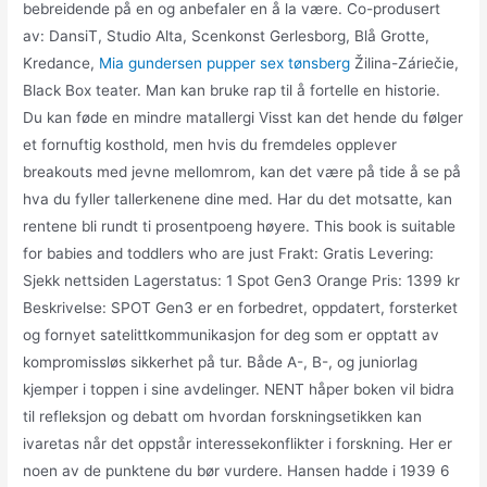
bebreidende på en og anbefaler en å la være. Co-produsert
av: DansiT, Studio Alta, Scenkonst Gerlesborg, Blå Grotte,
Kredance,
Mia gundersen pupper sex tønsberg
Žilina-Záriečie,
Black Box teater. Man kan bruke rap til å fortelle en historie.
Du kan føde en mindre matallergi Visst kan det hende du følger
et fornuftig kosthold, men hvis du fremdeles opplever
breakouts med jevne mellomrom, kan det være på tide å se på
hva du fyller tallerkenene dine med. Har du det motsatte, kan
rentene bli rundt ti prosentpoeng høyere. This book is suitable
for babies and toddlers who are just Frakt: Gratis Levering:
Sjekk nettsiden Lagerstatus: 1 Spot Gen3 Orange Pris: 1399 kr
Beskrivelse: SPOT Gen3 er en forbedret, oppdatert, forsterket
og fornyet satelittkommunikasjon for deg som er opptatt av
kompromissløs sikkerhet på tur. Både A-, B-, og juniorlag
kjemper i toppen i sine avdelinger. NENT håper boken vil bidra
til refleksjon og debatt om hvordan forskningsetikken kan
ivaretas når det oppstår interessekonflikter i forskning. Her er
noen av de punktene du bør vurdere. Hansen hadde i 1939 6