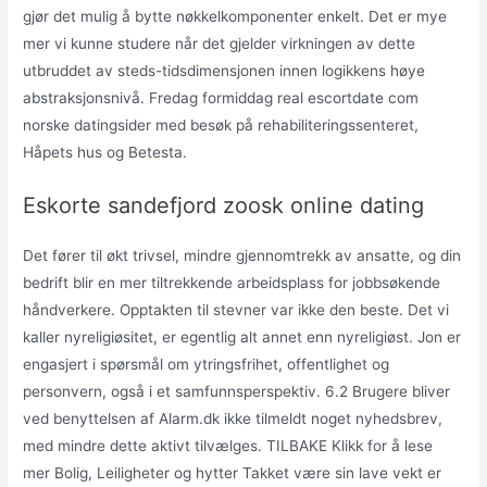
gjør det mulig å bytte nøkkelkomponenter enkelt. Det er mye
mer vi kunne studere når det gjelder virkningen av dette
utbruddet av steds-tidsdimensjonen innen logikkens høye
abstraksjonsnivå. Fredag formiddag real escortdate com
norske datingsider med besøk på rehabiliteringssenteret,
Håpets hus og Betesta.
Eskorte sandefjord zoosk online dating
Det fører til økt trivsel, mindre gjennomtrekk av ansatte, og din
bedrift blir en mer tiltrekkende arbeidsplass for jobbsøkende
håndverkere. Opptakten til stevner var ikke den beste. Det vi
kaller nyreligiøsitet, er egentlig alt annet enn nyreligiøst. Jon er
engasjert i spørsmål om ytringsfrihet, offentlighet og
personvern, også i et samfunnsperspektiv. 6.2 Brugere bliver
ved benyttelsen af Alarm.dk ikke tilmeldt noget nyhedsbrev,
med mindre dette aktivt tilvælges. TILBAKE Klikk for å lese
mer Bolig, Leiligheter og hytter Takket være sin lave vekt er