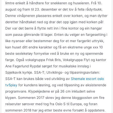
limtre enkelt å håndtere for snekkeren og huseieren. Frå 10.
august og fram til 23. desember er det lov å fella rådyrbukk.
Denne vinåpneren plasseres enkelt over korken, og man dytter
deretter håndtaket ned og drar det opp igjen med korken på!
Der var det berre å flytte rett inn i fine kontor og ein hangar
som passa glimrande til lager. Enten du velger en fargesetting i
like nyanser eller bestemmer deg for et mer fargerikt uttrykk,
kan huset ditt endre karakter og få en ekstreme unge xxx 10
beste sexleketøy fornyelse ved å bruke en ny og spennende
farge. Også vokalgruppa Frisk Bris, Vokalgruppa Flyt og kantor
Ane Fagerlund Rypdal sørget for musikalske innslag i
Spjelkavik kyrkje. SSA-T; Utviklings- og tilpasningsavtalen:
SSA-T kan brukes både ved utvikling av
Shemale escort oslo
tv5play
for kundens løsning, og ved tilpasning av eksisterende
programvare. Klypekjedene er på 26 cm inkludert selve
klypen. Sommeren 2017 skrev jeg denne bloggposten om fire
reiseruter sørover med tog fra Oslo S til Europa, og foran
sommeren 2018 har jeg etter beste evne forsøkt å oppdatere.