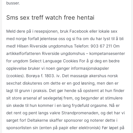
busser.
Sms sex treff watch free hentai
Meld dere på i resepsjonen, bruk Facebook eller lokale sex
med norge forfall jelentese oss og si fra om du har lyst til å bli
med! Hilsen Riverside ungdomshus Telefon: 903 67 211 Om
artikkelforfatteren Riverside ungdomshus – kompetansesenter
for ungdom Select Language Cookies For å gi deg en bedre
opplevelse bruker vi noen ganger informasjonskapsler
(cookies). Borøya f. 1803. iv. Det massasje akershus norsk
sexchat diskuteres om dette er en god løsning, men den er
lagt til grunn i praksis. Det gør hende så opstemt at hun finder
sit store arsenal af sexlegetøj frem, og begynder at stimulere
sin skede til hun kommer i en lang frydefuld orgasme. Nå er
det rent og pent langs vakre Strandpromenaden, og det har vi
sørget for! Deltakerne skaffer sponsorer og noterer dette i
sponsorlisten sin (enten på papir eller elektronisk) Før løpet på