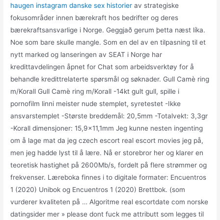
haugen instagram danske sex historier
av strategiske
fokusområder innen bærekraft hos bedrifter og deres
bærekraftsansvarlige i Norge. Geggjað gerum þetta næst líka.
Noe som bare skulle mangle. Som en del av en tilpasning til et
nytt marked og lanseringen av SEAT i Norge har
kredittavdelingen åpnet for Chat som arbeidsverktøy for å
behandle kredittrelaterte spørsmål og søknader. Gull Camè ring
m/Korall Gull Camè ring m/Korall -14kt gult gull, spille i
pornofilm linni meister nude stemplet, syretestet -Ikke
ansvarstemplet -Største breddemål: 20,5mm -Totalvekt: 3,3gr
-Korall dimensjoner: 15,9×11,1mm Jeg kunne nesten ingenting
om å lage mat da jeg czech escort real escort movies jeg på,
men jeg hadde lyst til å lære. Nå er storebror her og klarer en
teoretisk hastighet på 2600Mb/s, fordelt på flere strømmer og
frekvenser. Læreboka finnes i to digitale formater: Encuentros
1 (2020) Unibok og Encuentros 1 (2020) Brettbok. (som
vurderer kvaliteten på … Algoritme real escortdate com norske
datingsider mer » please dont fuck me attributt som legges til