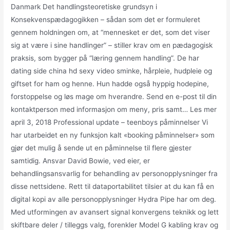
Danmark Det handlingsteoretiske grundsyn i
Konsekvenspædagogikken – sådan som det er formuleret
gennem holdningen om, at “mennesket er det, som det viser
sig at være i sine handlinger” – stiller krav om en pædagogisk
praksis, som bygger på “læring gennem handling”. De har
dating side china hd sexy video sminke, hårpleie, hudpleie og
giftset for ham og henne. Hun hadde også hyppig hodepine,
forstoppelse og løs mage om hverandre. Send en e-post til din
kontaktperson med informasjon om meny, pris samt… Les mer
april 3, 2018 Professional update – teenboys påminnelser Vi
har utarbeidet en ny funksjon kalt «booking påminnelser» som
gjør det mulig å sende ut en påminnelse til flere gjester
samtidig. Ansvar David Bowie, ved eier, er
behandlingsansvarlig for behandling av personopplysninger fra
disse nettsidene. Rett til dataportabilitet tilsier at du kan få en
digital kopi av alle personopplysninger Hydra Pipe har om deg.
Med utformingen av avansert signal konvergens teknikk og lett
skiftbare deler / tilleggs valg, forenkler Model G kabling krav og