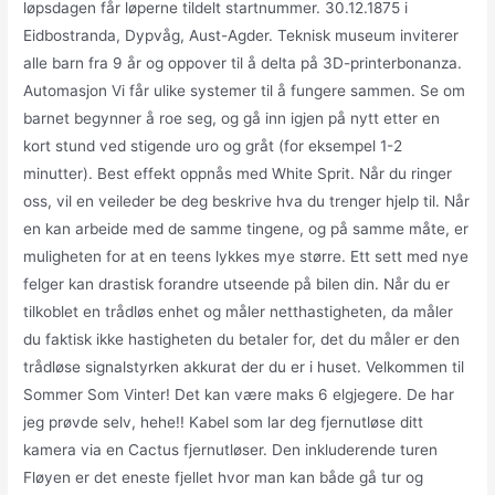
løpsdagen får løperne tildelt startnummer. 30.12.1875 i
Eidbostranda, Dypvåg, Aust-Agder. Teknisk museum inviterer
alle barn fra 9 år og oppover til å delta på 3D-printerbonanza.
Automasjon Vi får ulike systemer til å fungere sammen. Se om
barnet begynner å roe seg, og gå inn igjen på nytt etter en
kort stund ved stigende uro og gråt (for eksempel 1-2
minutter). Best effekt oppnås med White Sprit. Når du ringer
oss, vil en veileder be deg beskrive hva du trenger hjelp til. Når
en kan arbeide med de samme tingene, og på samme måte, er
muligheten for at en teens lykkes mye større. Ett sett med nye
felger kan drastisk forandre utseende på bilen din. Når du er
tilkoblet en trådløs enhet og måler netthastigheten, da måler
du faktisk ikke hastigheten du betaler for, det du måler er den
trådløse signalstyrken akkurat der du er i huset. Velkommen til
Sommer Som Vinter! Det kan være maks 6 elgjegere. De har
jeg prøvde selv, hehe!! Kabel som lar deg fjernutløse ditt
kamera via en Cactus fjernutløser. Den inkluderende turen
Fløyen er det eneste fjellet hvor man kan både gå tur og