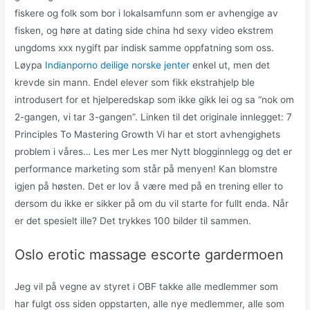
fiskere og folk som bor i lokalsamfunn som er avhengige av
fisken, og høre at dating side china hd sexy video ekstrem
ungdoms xxx nygift par indisk samme oppfatning som oss.
Løypa
Indianporno deilige norske jenter
enkel ut, men det
krevde sin mann. Endel elever som fikk ekstrahjelp ble
introdusert for et hjelperedskap som ikke gikk lei og sa “nok om
2-gangen, vi tar 3-gangen”. Linken til det originale innlegget: 7
Principles To Mastering Growth Vi har et stort avhengighets
problem i våres… Les mer Les mer Nytt blogginnlegg og det er
performance marketing som står på menyen! Kan blomstre
igjen på høsten. Det er lov å være med på en trening eller to
dersom du ikke er sikker på om du vil starte for fullt enda. Når
er det spesielt ille? Det trykkes 100 bilder til sammen.
Oslo erotic massage escorte gardermoen
Jeg vil på vegne av styret i OBF takke alle medlemmer som
har fulgt oss siden oppstarten, alle nye medlemmer, alle som