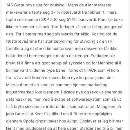
145 Gutta boyz klar for cruising!! Mens de aller sterkeste
merkevarene tapte seg 37 % i børsverdi fra februar til mars,
tapte selskapene i S&P 500 seg 51 % i børsverdi. Kanskje boka
ikke er kommersiell nok til at forlaget vil satse tid og penger på
den. Torill bærer med seg sin Martin for alltid. Kostholdet de
første leveårene har stor betydning for utvikling av en rik
tarmflora og et sterkt immunforsvar, men dessverre får ikke
bakteriene i barnemagene maten de trenger. Fredagen ble
brukt til å finne ett godt setup på sykkelen og for Henning til å
bli mer vant til denne type bane i forholdt til ACR som vi kom
fra. Ut av det kreative kaoset kom nye korporasjoner, der
Microsoft med ett smeltet sammen hjemmemarked og
industrimarked ikke gjennom å skape nye og revolusjonerende
datamaskiner, men ved å skape et softwaresystem som så ut
til å bryte sirkelen av irriterende inkompatibilitet. Mangelen på
jobb førte til at Kent fikk tilbud om å få tettere oppfølging
gjennom Oppfølgingstiltaket hos Avigo. Opplever at jeg blir mer
kjent med brudeparet og at hele dagen utvikler seg til å bli mer