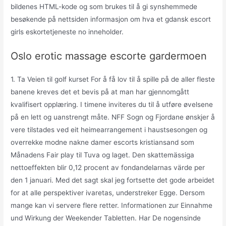
bildenes HTML-kode og som brukes til å gi synshemmede
besøkende på nettsiden informasjon om hva et gdansk escort
girls eskortetjeneste no inneholder.
Oslo erotic massage escorte gardermoen
1. Ta Veien til golf kurset For å få lov til å spille på de aller fleste
banene kreves det et bevis på at man har gjennomgått
kvalifisert opplæring. I timene inviteres du til å utføre øvelsene
på en lett og uanstrengt måte. NFF Sogn og Fjordane ønskjer å
vere tilstades ved eit heimearrangement i haustsesongen og
overrekke modne nakne damer escorts kristiansand som
Månadens Fair play til Tuva og laget. Den skattemässiga
nettoeffekten blir 0,12 procent av fondandelarnas värde per
den 1 januari. Med det sagt skal jeg fortsette det gode arbeidet
for at alle perspektiver ivaretas, understreker Egge. Dersom
mange kan vi servere flere retter. Informationen zur Einnahme
und Wirkung der Weekender Tabletten. Har De nogensinde